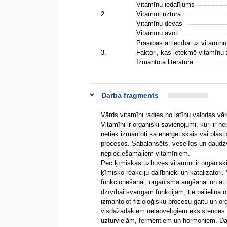
Vitamīnu iedalījums
2.
Vitamīni uzturā
Vitamīnu devas
Vitamīnu avoti
Prasības attiecībā uz vitamīnu
3.
Faktori, kas ietekmē vitamīn
Izmantotā literatūra
Darba fragments
Vārds vitamīni radies no latīņu valodas vā
Vitamīni ir organiski savienojumi, kuri ir
netiek izmantoti kā enerģētiskais vai plast
procesos. Sabalansēts, veselīgs un daudzv
nepieciešamajiem vitamīniem.
Pēc ķīmiskās uzbūves vitamīni ir organiski
ķīmisko reakciju dalībnieki un katalizatori
funkcionēšanai, organisma augšanai un attī
dzīvībai svarīgām funkcijām, tie palielina
izmantojot fizioloģisku procesu gaitu un or
visdažādākiem nelabvēlīgiem eksistences aps
uzturvielām, fermentiem un hormoniem. Daud