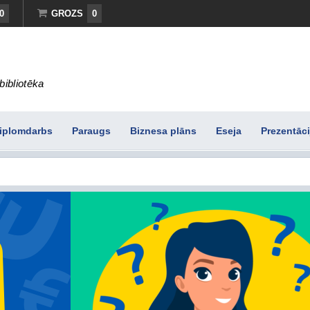
0
GROZS
0
bibliotēka
iplomdarbs
Paraugs
Biznesa plāns
Eseja
Prezentāci