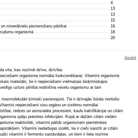
4
13
13
15
 un minerālvielu pievienošanu pārtikai
16
u zudumu organismā
18
20
Aizvērt
rda vita, kas nozīmē dzīve, dzīvība.
 nepieciešami organisma normālai funkcionēšanai. Vitamīni organismā
iskais materiāls, tie ir nepieciešami vielmaiņas bioķīmiskajos
eidīgs uzturs pilnībā nodrošina veselu organismu ar tam
 mazmolekulāri ķīmiski savienojumi. Tie ir dzīvajās šūnās noritošo
. Vitamīni nepieciešami visu orgānu un sistēmu normālai
stībai, redzes un asinsrades procesiem, kaulu kalcifikācijai un citām
 organisma spēju pretoties infekcijām. Kopā ar dažām citām vielām
ganisma reaktivitāti, vitamīni palīdz organismam piemēroties
tākļiem. Vitamīni nedarbojas izolēti, tie ir cieši saistīti ar citām
zi vitamīni ir fermentu sastāvdaļas, un tiem ir liela nozīme