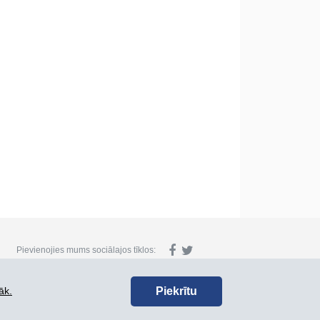
Pievienojies mums sociālajos tīklos:
Piekrītu
āk.