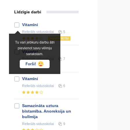
Līdzīgie darbi
Vitamīni
Referāts
vidusskolai
5
NOVĒRTĒTS!
Tu vari jebkuru darbu ātri
pievienot savu vēlmju
Vitamīni
sarakstam.
Referāts
vidusskolai
7
Forši!
Vitamīni
Referāts
vidusskolai
6
Samazināta uztura
bīstamība. Anoreksija un
bulīmija
Referāts
vidusskolai
9