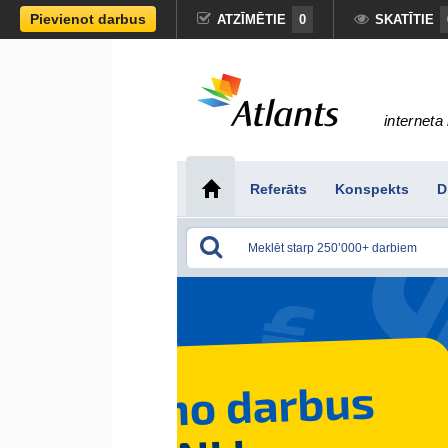
Pievienot darbus
ATZĪMĒTIE
0
SKATĪTIE
interneta 
Referāts
Konspekts
D