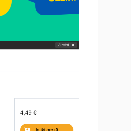
Aizvērt
4,49 €
Ielikt grozā