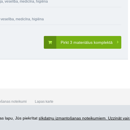
a, veselība, medicīna, higiēna
 veselība, medicīna, higiēna
Pirkt 3 materiālus komplektā
ošanas noteikumi
Lapas karte
s lapu, Jūs piekrītat
sīkdatņu izmantošanas noteikumiem. Uzzināt vair