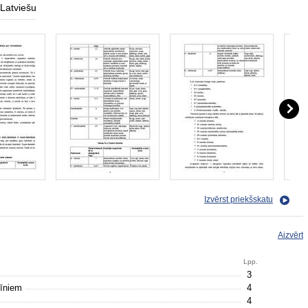
Latviešu
Izvērst priekšskatu
Aizvērt
Lpp.
3
amīniem
4
4