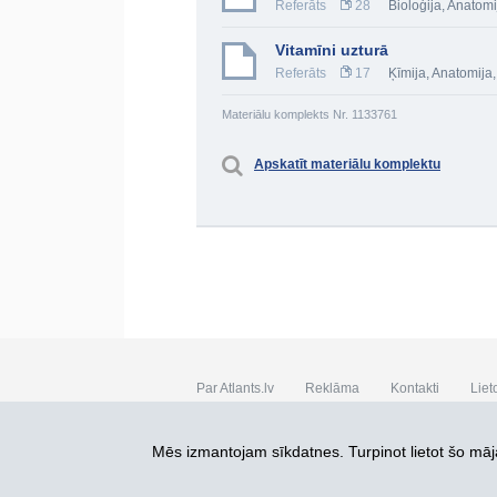
Referāts
28
Bioloģija
,
Anatomij
Vitamīni uzturā
Referāts
17
Ķīmija
,
Anatomija,
Materiālu komplekts Nr. 1133761
Apskatīt materiālu komplektu
Par Atlants.lv
Reklāma
Kontakti
Liet
SIA „CDI” © 2002 - 2026
Mēs izmantojam sīkdatnes. Turpinot lietot šo māja