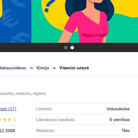
.
.
dabaszinātnes
Ķīmija
Vitamīni uzturā
veselība, medicīna, higiēna
ists
(17)
Līmenis:
Vidusskolas
Literatūras saraksts:
6 vienības
Atsauces:
Nav
12.2008.