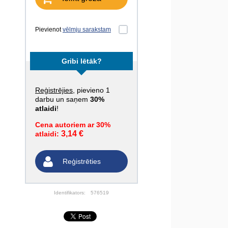
Pievienot
vēlmju sarakstam
Gribi lētāk?
Reģistrējies
, pievieno 1
darbu un saņem
30%
atlaidi
!
Cena autoriem ar 30%
3,14 €
atlaidi:
Reģistrēties
Identifikators:
576519