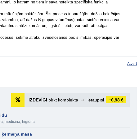
tamīni, jo katram no tiem ir sava noteikta specifiska funkcija
m mītošajām baktērijām. Šis process ir sarežģīts: dažas baktērijas
 vitamīnu, arī dažus B grupas vitamīnus), citas sintēzi veicina vai
tamīnu sintēzi zarnās un, ilgstoši lietoti, var radīt attiecīgas
procesus, sekmē ātrāku izveseļošanos pēc slimības, operācijas vai
Atvērt
IZDEVĪGI
pirkt komplektā
➞
ietaupīsi
−6,98 €
vidū
ba, medicīna, higiēna
n ķermeņa masa