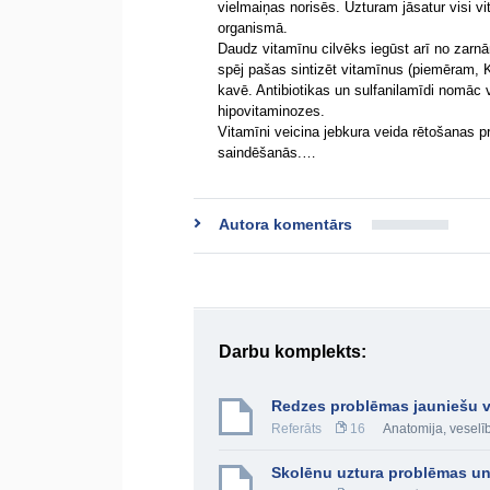
vielmaiņas norisēs. Uzturam jāsatur visi vi
organismā.
Daudz vitamīnu cilvēks iegūst arī no zarnā
spēj pašas sintizēt vitamīnus (piemēram, K
kavē. Antibiotikas un sulfanilamīdi nomāc vi
hipovitaminozes.
Vitamīni veicina jebkura veida rētošanas 
saindēšanās.…
Autora komentārs
Darbu komplekts:
Redzes problēmas jauniešu 
Referāts
16
Anatomija, veselī
Skolēnu uztura problēmas u