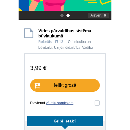
Aizvērt
.
.
Vides pārvaldības sistēma
būvlaukumā
Referāts
13
Celtniecība un
būvdarbi
,
Uzņēmējdarbība
,
Vadība
3,99 €
Ielikt grozā
Pievienot
vēlmju sarakstam
Gribi lētāk?