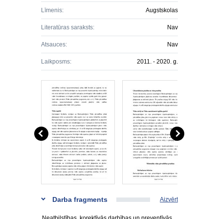
Līmenis:
Augstskolas
Literatūras saraksts:
Nav
Atsauces:
Nav
Laikposms:
2011. - 2020. g.
Darba fragments
Aizvērt
Neatbilstības, korektīvās darbības un preventīvās