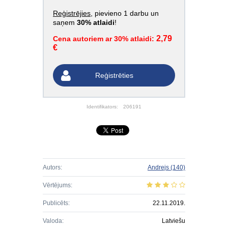
Reģistrējies
, pievieno 1 darbu un
saņem
30% atlaidi
!
2,79
Cena autoriem ar 30% atlaidi:
€
Reģistrēties
Identifikators:
206191
Autors:
Andrejs
(140)
Vērtējums:
Publicēts:
22.11.2019.
Valoda:
Latviešu