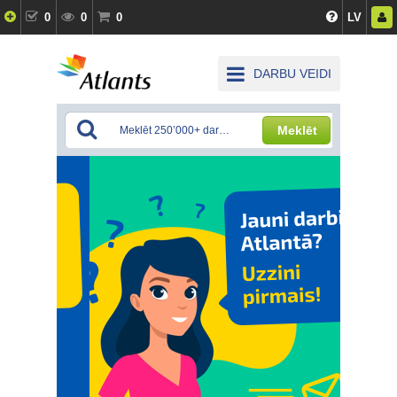
0
0
0
LV
DARBU VEIDI
Meklēt