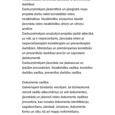
darbības
Darbuzņēmējam jāidentificē un jāreģistrē visas
projekta darbu laikā konstatētās vides
neatbilstības. Neatbilstību ziņojumos skaidri
jānorāda vides neatbilstību cēloņi un cēloņu
analīze.
Darbuzņēmējam analizējot projekta izpildi attiecībā
uz vidi, ja ir nepieciešams, jānosaka virkni ar
nepieciešamajām korektīvajām un preventīvajām
darbībām. Atbilstošas un piemērojamas korektīvās
un preventīvās darbības precīzi un saprotami
jādokumentē.
Darbuzņēmējam jāuzrāda vai jāatsaucas uz
īpašām procedūrām: Neatbilstību vadība, korektīvo
darbību vadība, preventīvo darbību vadība.
Dokumentu vadība
Galvenajam būvdarbu veicējam, lai būvlaukumā
vienoti vadītu attiecināmus uz vidi dokumentus,
jāizstrādā un jāievieš vides dokumentu vadības
procedūra, kas nosaka dokumentu identifikāciju,
sagatavošanu, pārskati, izmaiņas, dokumentu
formu un stilu, kā arī mapju noformēšanu.