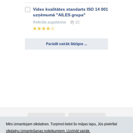
Vides kvalitātes standarts ISO 14 001
uzņēmumā "AILES grupa"
Referāts
augstskolai
22
Parādīt vairāk līdzīgos ...
Par Atlants.lv
Reklāma
Mēs izmantojam sīkdatnes. Turpinot lietot šo mājas lapu, Jūs piekrītat
sīkdatņu izmantošanas noteikumiem. Uzzināt vairāk.