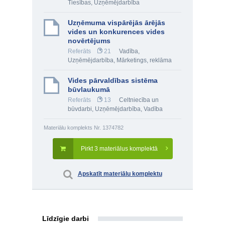
Tiesības
,
Uzņēmējdarbība
Uzņēmuma vispārējās ārējās
vides un konkurences vides
novērtējums
Referāts
21
Vadība
,
Uzņēmējdarbība
,
Mārketings, reklāma
Vides pārvaldības sistēma
būvlaukumā
Referāts
13
Celtniecība un
būvdarbi
,
Uzņēmējdarbība
,
Vadība
Materiālu komplekts Nr. 1374782
Pirkt 3 materiālus komplektā
Apskatīt materiālu komplektu
Līdzīgie darbi