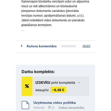
Galvenajam būvdarbu veicējam uztur un atjaunina
visus uz vidi attiecināmos un būvlaukumā
pieejamos dokumentu sarakstus (jānorāda
revīzijas numuri, apstiprināšanas datumi, u.t.t.).
Jābūt noteiktiem vides dokumentu un pierakstu
glabāšanas termiņiem.
…
Autora komentārs
Atvērt
Darbu komplekts:
IZDEVĪGI
pirkt komplektā
➞
ietaupīsi
−6,48 €
Uzņēmuma vides politika
Referāts
15
Dabas aizsardzība
,