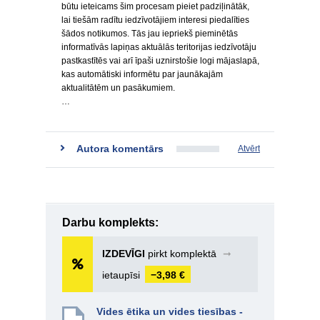
būtu ieteicams šim procesam pieiet padziļinātāk,
lai tiešām radītu iedzīvotājiem interesi piedalīties
šādos notikumos. Tās jau iepriekš pieminētās
informatīvās lapiņas aktuālās teritorijas iedzīvotāju
pastkastītēs vai arī īpaši uznirstošie logi mājaslapā,
kas automātiski informētu par jaunākajām
aktualitātēm un pasākumiem.
…
Autora komentārs
Atvērt
Darbu komplekts:
IZDEVĪGI
pirkt komplektā
➞
ietaupīsi
−3,98 €
Vides ētika un vides tiesības -