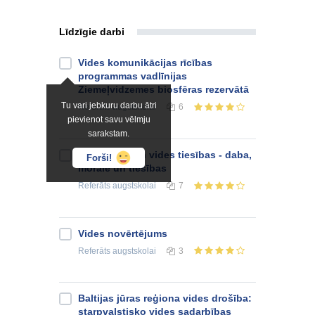
Līdzīgie darbi
Vides komunikācijas rīcības
programmas vadlīnijas
Ziemeļvidzemes biosfēras rezervātā
Tu vari jebkuru darbu ātri
Referāts
augstskolai
6
pievienot savu vēlmju
sarakstam.
Vides ētika un vides tiesības - daba,
Forši!
morāle un tiesības
Referāts
augstskolai
7
Vides novērtējums
Referāts
augstskolai
3
Baltijas jūras reģiona vides drošība:
starpvalstisko vides sadarbības