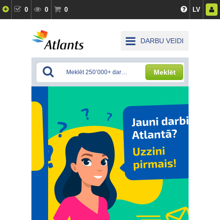
0
0
0
LV
DARBU VEIDI
Meklēt