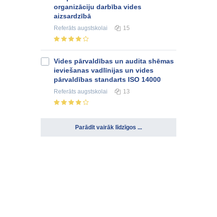
organizāciju darbība vides
aizsardzībā
Referāts
augstskolai
15
Vides pārvaldības un audita shēmas
ieviešanas vadlīnijas un vides
pārvaldības standarts ISO 14000
Referāts
augstskolai
13
Parādīt vairāk līdzīgos ...