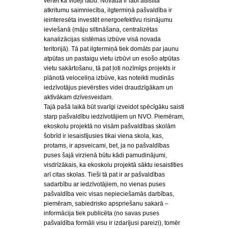
vērtēt kā vidēji labu. Novadā ir labi attīstīta
atkritumu saimniecība, ilgtermiņā pašvaldība ir
ieinteresēta investēt energoefektīvu risinājumu
ieviešanā (māju siltināšana, centralizētas
kanalizācijas sistēmas izbūve visā novada
teritorijā). Tā pat ilgtermiņā tiek domāts par jaunu
atpūtas un pastaigu vietu izbūvi un esošo atpūtas
vietu sakārtošanu, tā pat ļoti nozīmīgs projekts ir
plānotā veloceliņa izbūve, kas noteikti mudinās
iedzīvotājus pievērsties videi draudzīgākam un
aktīvākam dzīvesveidam.
Tajā pašā laikā būt svarīgi izveidot spēcīgāku saisti
starp pašvaldību iedzīvotājiem un NVO. Piemēram,
ekoskolu projektā no visām pašvaldības skolām
šobrīd ir iesaistījusies tikai viena skola, kas,
protams, ir apsveicami, bet, ja no pašvaldības
puses šajā virzienā būtu kādi pamudinājumi,
visdrīzākais, ka ekoskolu projektā sāktu iesaistīties
arī citas skolas. Tieši tā pat ir ar pašvaldības
sadarbību ar iedzīvotājiem, no vienas puses
pašvaldība veic visas nepieciešamās darbības,
piemēram, sabiedrisko apspriešanu sakarā –
informācija tiek publicēta (no savas puses
pašvaldība formāli visu ir izdarījusi pareizi), tomēr