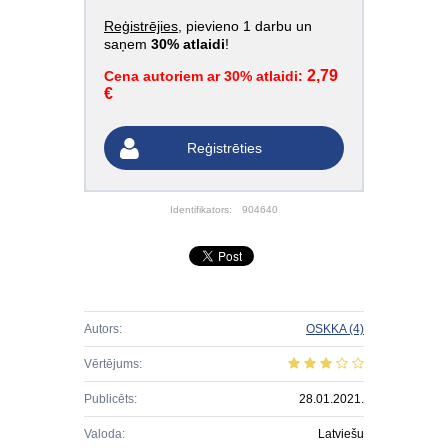
Reģistrējies
, pievieno 1 darbu un
saņem
30% atlaidi
!
2,79
Cena autoriem ar 30% atlaidi:
€
Reģistrēties
Identifikators:
904640
Autors:
OSKKA
(4)
Vērtējums:
Publicēts:
28.01.2021.
Valoda:
Latviešu