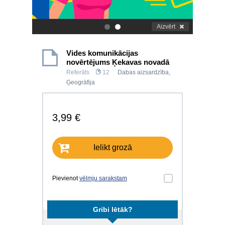
Aizvērt
.
.
Vides komunikācijas
novērtējums Ķekavas novadā
Referāts
12
Dabas aizsardzība
,
Ģeogrāfija
3,99 €
Ielikt grozā
Pievienot
vēlmju sarakstam
Gribi lētāk?