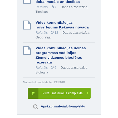
daba, morāle un tiesības
Referāts
7
Dabas aizsardzība
,
Tiesības
Vides komunikācijas
novērtējums Ķekavas novadā
Referāts
12
Dabas aizsardzība
,
Ģeogrāfija
Vides komunikācijas rīcības
programmas vadlīnijas
Ziemeļvidzemes biosfēras
rezervātā
Referāts
6
Dabas aizsardzība
,
Bioloģija
Materiālu komplekts Nr. 1383640
Pirkt 3 materiālus komplektā
Apskatīt materiālu komplektu