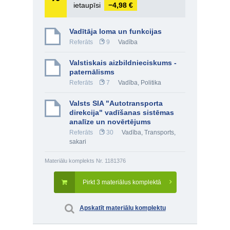
ietaupīsi
−4,98 €
Vadītāja loma un funkcijas
Referāts
9
Vadība
Valstiskais aizbildnieciskums -
paternālisms
Referāts
7
Vadība
,
Politika
Valsts SIA "Autotransporta
direkcija" vadīšanas sistēmas
analīze un novērtējums
Referāts
30
Vadība
,
Transports,
sakari
Materiālu komplekts Nr. 1181376
Pirkt 3 materiālus komplektā
Apskatīt materiālu komplektu