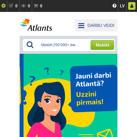
0
0
0
LV
DARBU VEIDI
Meklēt