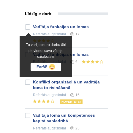
Līdzīgie darbi
Vadītāja funkcijas un lomas
Referāts
augstskolai
17
Tu vari jebkuru darbu ātri
pievienot savu vēlmju
Vadītāja funkcijas un lomas
sarakstam.
Referāts
augstskolai
6
Forši!
Konflikti organizācijā un vadītāja
loma to risināšanā
Referāts
augstskolai
15
NOVĒRTĒTS!
Vadītāja loma un kompetences
kapitālsabiedrībā
Referāts
augstskolai
23