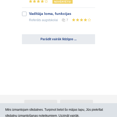
NOVĒRTĒTS!
Vadītāja loma, funkcijas
Referāts
augstskolai
7
Parādīt vairāk līdzīgos ...
Par Atlants.lv
Reklāma
Mēs izmantojam sīkdatnes. Turpinot lietot šo mājas lapu, Jūs piekrītat
sīkdatņu izmantošanas noteikumiem. Uzzināt vairāk.