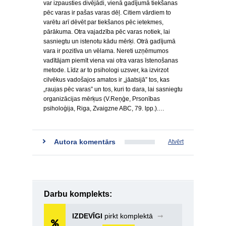
var izpausties divējādi, vienā gadījumā tiekšanas
pēc varas ir pašas varas dēļ. Citiem vārdiem to
varētu arī dēvēt par tiekšanos pēc ietekmes,
pārākuma. Otra vajadzība pēc varas notiek, lai
sasniegtu un istenotu kādu mērķi. Otrā gadījumā
vara ir pozitīva un vēlama. Nereti uzņēmumos
vadītājam piemīt viena vai otra varas īstenošanas
metode. Līdz ar to psihologi uzsver, ka izvirzot
cilvēkus vadošajos amatos ir „jāatsijā” tos, kas
„raujas pēc varas” un tos, kuri to dara, lai sasniegtu
organizācijas mērķus (V.Reņģe, Prsonības
psiholoģija, Riga, Zvaigzne ABC, 79. lpp.).…
Autora komentārs
Atvērt
Darbu komplekts:
IZDEVĪGI
pirkt komplektā
➞