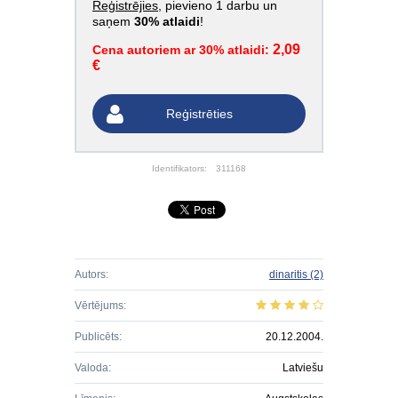
Reģistrējies
, pievieno 1 darbu un
saņem
30% atlaidi
!
2,09
Cena autoriem ar 30% atlaidi:
€
Reģistrēties
Identifikators:
311168
Autors:
dinaritis
(2)
Vērtējums:
Publicēts:
20.12.2004.
Valoda:
Latviešu