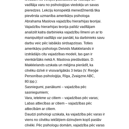
vadītāja varu no psiholoģijas viedokļa un savas
pieredzes. Lekciju konspektā menedžmentā tika
pievērsta uzmanība amerikāņu psihologa
Abrahama Maslova vajadzību hierarhijas teorijai.
Vajadzību hierarhijas teorija palīdz vadītājam
analizēt katra darbinieka vajadzību līmeni un ar to
manipulējot vadītājs var panākt, ka darbinieks savu
darbu veic pēc labākās sirdsapziņas. Toties
amerikāņu psihologs Deivids Makklelands ir
izstrādājis citu vajadzības modeli, tas gan ir
vienkāršāks nekā A. Maslova piedāvātais. D.
Makklelands uzskata un mēģina pierādīt, ka
cilvēku dzīvē ir vissvarīgākās 3 lietas (V. Reņģe
Personības psiholoģija, Rīga, Zvaigzne ABC,
80.lpp.):
Sasniegumi, panākumi – vajadzība pēc
sasniegumiem;
Vara, ietekme uz citiem – vajadzības pēc varas;
Labas attiecības ar citiem – vajadzības pēc
attiecībām ar citiem.
Daudzi psihologi uzskata, ka vajadzība pēc varas ir
viens no cilvēku iekšējiem dzinuļiem kopš pastāv
cilvēki. Pēc psihologu domām, vajadzība pēc varas