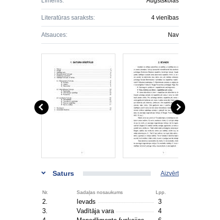
Līmenis:
Augstskolas
Literatūras saraksts:
4 vienības
Atsauces:
Nav
Saturs
Aizvērt
Nr.
Sadaļas nosaukums
Lpp.
2.
Ievads
3
3.
Vadītāja vara
4