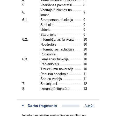
4.
Menedžmenta funkcijas
6
5.
Vadīšanas pamatstili
8
Vadītāja funkcijas un
6.
9
lomas
6.1.
Starppersonu funkcija
9
Simbols
9
Līderis
9
Starpnieks
9
6.2.
Informēšanas funkcija
10
Novērotājs
10
Informācijas izplatītājs
10
Runasvīrs
10
6.3.
Lemšanas funkcija
10
Pārveidotājs
10
Traucējumu novērsējs
10
Resursu sadalītājs
11
Sarunu vedējs
11
7.
Secinājumi
12
8.
Izmantotā literatūra
13
Darba fragments
Aizvērt
Ievadam es vēlējos paskatīties uz vadītāju un