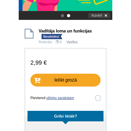
Aizvērt
.
.
Vadītāja loma un funkcijas
Novērtēts!
Referāts
9
Vadība
2,99 €
Ielikt grozā
Pievienot
vēlmju sarakstam
Gribi lētāk?