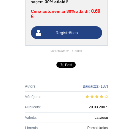
saņem
30% atlaidi
!
0,69
Cena autoriem ar 30% atlaidi:
€
Reģistrēties
Identifikators:
609091
Autors:
Baigaizzz
(137)
Vērtējums:
Publicēts:
29.03.2007.
Valoda:
Latviešu
Līmenis:
Pamatskolas