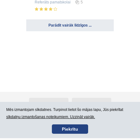
Referāts
pamatskolai
5
Parādīt vairāk līdzīgos ...
Par Atlants.lv
Reklāma
Mēs izmantojam sīkdatnes. Turpinot lietot šo mājas lapu, Jūs piekrītat
sīkdatņu izmantošanas noteikumiem. Uzzināt vairāk.
Kontakti
Lietošanas noteikumi
Piekrītu