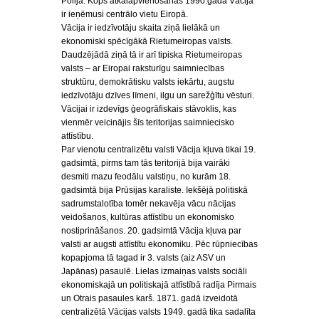
Polija. Kopš atkalapvienošanās 1990.gadā Vācija
ir ieņēmusi centrālo vietu Eiropā.
Vācija ir iedzīvotāju skaita ziņā lielākā un
ekonomiski spēcīgākā Rietumeiropas valsts.
Daudzējādā ziņā tā ir arī tipiska Rietumeiropas
valsts – ar Eiropai raksturīgu saimniecības
struktūru, demokrātisku valsts iekārtu, augstu
iedzīvotāju dzīves līmeni, ilgu un sarežģītu vēsturi.
Vācijai ir izdevīgs ģeogrāfiskais stāvoklis, kas
vienmēr veicinājis šīs teritorijas saimniecisko
attīstību.
Par vienotu centralizētu valsti Vācija kļuva tikai 19.
gadsimtā, pirms tam tās teritorijā bija vairāki
desmiti mazu feodālu valstiņu, no kurām 18.
gadsimtā bija Prūsijas karaliste. Iekšējā politiskā
sadrumstalotība tomēr nekavēja vācu nācijas
veidošanos, kultūras attīstību un ekonomisko
nostiprināšanos. 20. gadsimtā Vācija kļuva par
valsti ar augsti attīstītu ekonomiku. Pēc rūpniecības
kopapjoma tā tagad ir 3. valsts (aiz ASV un
Japānas) pasaulē. Lielas izmaiņas valsts sociāli
ekonomiskajā un politiskajā attīstībā radīja Pirmais
un Otrais pasaules karš. 1871. gadā izveidotā
centralizētā Vācijas valsts 1949. gadā tika sadalīta