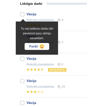
Līdzīgie darbi
Vācija
Referāts
pamatskolai
8
Tu vari jebkuru darbu ātri
pievienot savu vēlmju
Vācija
sarakstam.
Referāts
pamatskolai
3
Forši!
Vācija
Referāts
pamatskolai
6
NOVĒRTĒTS!
Vācija
Referāts
pamatskolai
29
Vācija