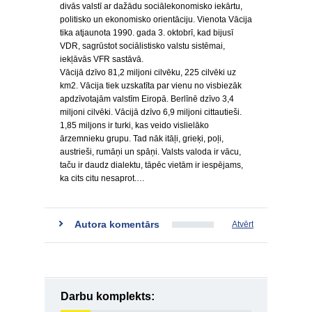
divās valstī ar dažādu sociālekonomisko iekārtu,
politisko un ekonomisko orientāciju. Vienota Vācija
tika atjaunota 1990. gada 3. oktobrī, kad bijusī
VDR, sagrūstot sociālistisko valstu sistēmai,
iekļāvās VFR sastāvā.
Vācijā dzīvo 81,2 miljoni cilvēku, 225 cilvēki uz
km2. Vācija tiek uzskatīta par vienu no visbiezāk
apdzīvotajām valstīm Eiropā. Berlīnē dzīvo 3,4
miljoni cilvēki. Vācijā dzīvo 6,9 miljoni cittautieši.
1,85 miljons ir turki, kas veido vislielāko
ārzemnieku grupu. Tad nāk itāļi, grieķi, poļi,
austrieši, rumāņi un spāņi. Valsts valoda ir vācu,
taču ir daudz dialektu, tāpēc vietām ir iespējams,
ka cits citu nesaprot.…
Autora komentārs
Atvērt
Darbu komplekts: