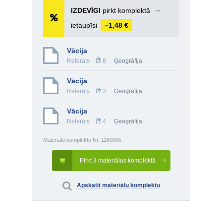
IZDEVĪGI
pirkt komplektā
➞
ietaupīsi
−1,48 €
Vācija
Referāts
8
Ģeogrāfija
Vācija
Referāts
3
Ģeogrāfija
Vācija
Referāts
4
Ģeogrāfija
Materiālu komplekts Nr. 1180005
Pirkt 3 materiālus komplektā
Apskatīt materiālu komplektu