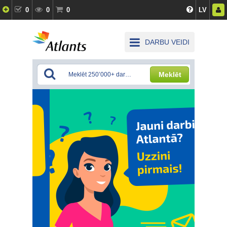
0
0
0
LV
DARBU VEIDI
Meklēt