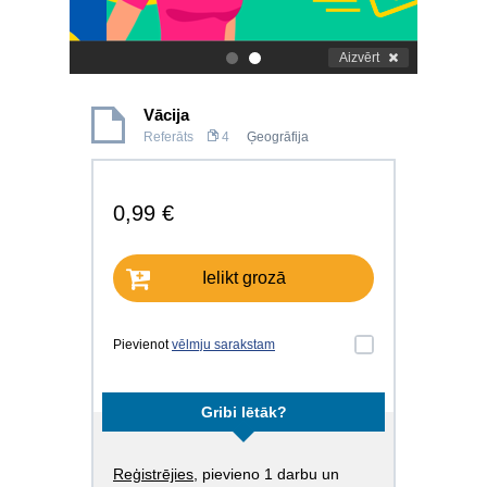
Aizvērt
.
.
Vācija
Referāts
4
Ģeogrāfija
0,99 €
Ielikt grozā
Pievienot
vēlmju sarakstam
Gribi lētāk?
Reģistrējies
, pievieno 1 darbu un