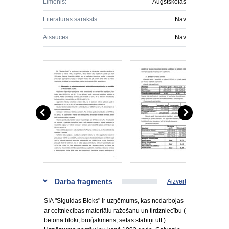
Līmenis:
Augstskolas
Literatūras saraksts:
Nav
Atsauces:
Nav
Darba fragments
Aizvērt
SIA "Siguldas Bloks" ir uzņēmums, kas nodarbojas
ar celtniecības materiālu ražošanu un tirdzniecību (
betona bloki, bruģakmens, sētas stabiņi utt.)