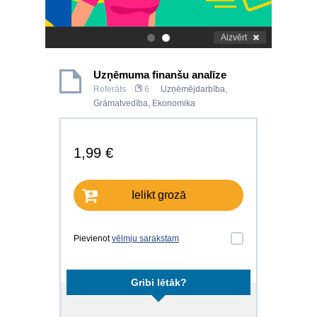
Aizvērt
.
.
Uzņēmuma finanšu analīze
Referāts
6
Uzņēmējdarbība
,
Grāmatvedība
,
Ekonomika
1,99 €
Ielikt grozā
Pievienot
vēlmju sarakstam
Gribi lētāk?