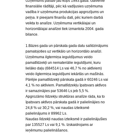
Uzņēmums pastāv jau kopš 1993.gada. Galvenie
finansiālie rādītāji, pēc kā vadījusies uzņēmuma
vadība ir uzņēmuma produkcijas apgrozījums un
peļņa. Ir pieejami finanšu dati, pēc kuriem darbā
veikta to analīze. Uzņēmuma vertikālajai un
horizontālajai analīzei tiek izmantota 2004. gada
bilance.
1.Bāzes gada un pārskata gada datu salīdzinājums
pamatojoties uz vertikālo un horizontālo analīzi.
Uzņēmuma ilgtermiņa ieguldījumus veido
pamatlīdzekļi un nemateriālie ieguldījumi, kuru
lielāko daļu (684514 Ls vai 46,7 % no aktīviem)
veido ilgtermiņa ieguldījumi iekārtās un mašīnās.
Pārējie pamatlīdzekļi pārskata gadā ir 60246 Ls vai
4,1 % no aktīviem. Pamatlīdzekļu īpatsvars aktīvos
ir samazinājies par 53646 Ls jeb 5,5 %.
Apgrozāmo līdzekļu struktūras analīze rāda, ka to
īpatsvars aktīvos pārskata gadā ir palielinājies no
24,8 % uz 30,2 %, vai naudas izteiksmē
palielinājums ir 89962 Ls.
Naudas līdzekļi naudas izteiksmē ir palielinājušies
par 135527 Ls vai 9,1 %. Izskaidrojams ar
ieņēmumu palielināšanos.