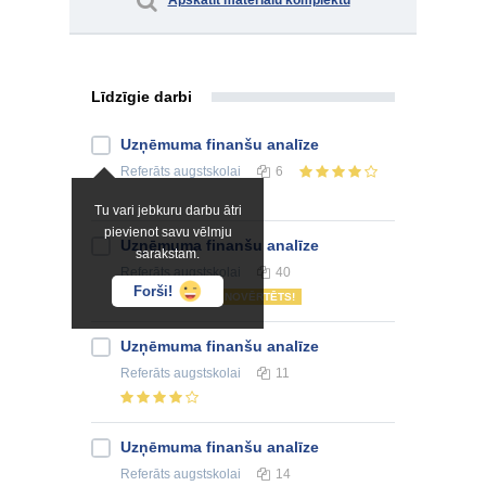
Apskatīt materiālu komplektu
Līdzīgie darbi
Uzņēmuma finanšu analīze
Referāts
augstskolai
6
Tu vari jebkuru darbu ātri
pievienot savu vēlmju
Uzņēmuma finanšu analīze
sarakstam.
Referāts
augstskolai
40
Forši!
NOVĒRTĒTS!
Uzņēmuma finanšu analīze
Referāts
augstskolai
11
Uzņēmuma finanšu analīze
Referāts
augstskolai
14