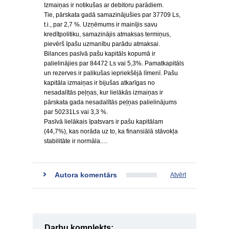
Izmaiņas ir notikušas ar debitoru parādiem.
Tie, pārskata gadā samazinājušies par 37709 Ls,
t.i., par 2,7 %. Uzņēmums ir mainījis savu
kredītpolitiku, samazinājis atmaksas termiņus,
pievērš īpašu uzmanību parādu atmaksai.
Bilances pasīvā pašu kapitāls kopumā ir
palielinājies par 84472 Ls vai 5,3%. Pamatkapitāls
un rezerves ir palikušas iepriekšējā līmenī. Pašu
kapitāla izmaiņas ir bijušas atkarīgas no
nesadalītās peļņas, kur lielākās izmaiņas ir
pārskata gada nesadalītās peļņas palielinājums
par 50231Ls vai 3,3 %.
Pasīvā lielākais īpatsvars ir pašu kapitālam
(44,7%), kas norāda uz to, ka finansiālā stāvokļa
stabilitāte ir normāla.…
Autora komentārs
Atvērt
Darbu komplekts: