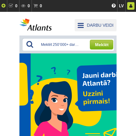
0
0
0
LV
DARBU VEIDI
Meklēt