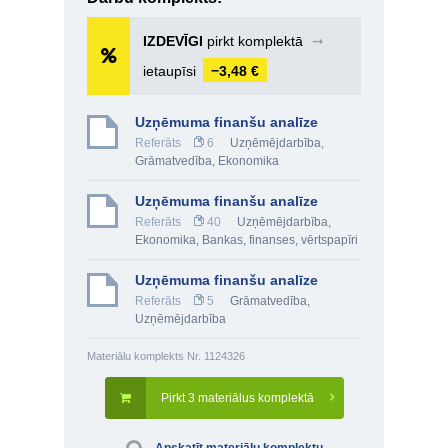
IZDEVĪGI
pirkt komplektā
➞
ietaupīsi
−3,48 €
Uzņēmuma finanšu analīze
Referāts
6
Uzņēmējdarbība
,
Grāmatvedība
,
Ekonomika
Uzņēmuma finanšu analīze
Referāts
40
Uzņēmējdarbība
,
Ekonomika
,
Bankas, finanses, vērtspapīri
Uzņēmuma finanšu analīze
Referāts
5
Grāmatvedība
,
Uzņēmējdarbība
Materiālu komplekts Nr. 1124326
Pirkt 3 materiālus komplektā