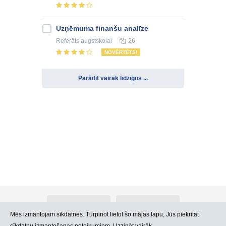
Uzņēmuma finanšu analīze
Referāts
augstskolai
26
NOVĒRTĒTS!
Parādīt vairāk līdzīgos ...
Par Atlants.lv
Reklāma
Mēs izmantojam sīkdatnes. Turpinot lietot šo mājas lapu, Jūs piekrītat