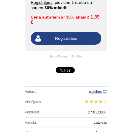
Reģistrējies
, pievieno 1 darbu un
saņem
30% atlaidi
!
1,39
Cena autoriem ar 30% atlaidi:
€
Reģistrēties
Identifikators:
514334
Autors:
reaktors
(1)
Vērtējums:
Publicēts:
27.01.2006.
Valoda:
Latviešu