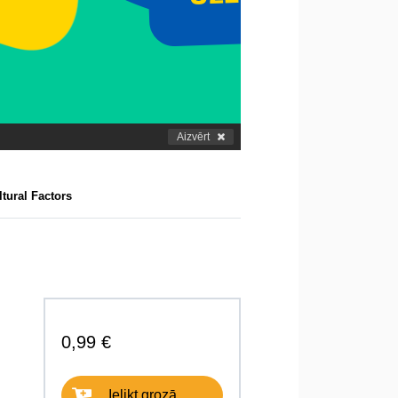
Aizvērt
tural Factors
0,99 €
Ielikt grozā