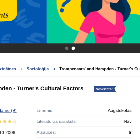
.
.
zinātnes
Socioloģija
Trompenaars' and Hampden - Turner's Cul
en - Turner's Cultural Factors
Novērtēts!
lame
(9)
Līmenis:
Augstskolas
Literatūras saraksts:
Nav
Atsauces:
Ir
10.2006.