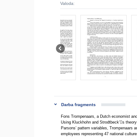
Valoda:
Darba fragments
Fons Trompenaars, a Dutch economist and c
Using Kluckhohn and Strodtbeck’s theory
Parsons’ pattern variables, Trompenaars a
employees representing 47 national culture