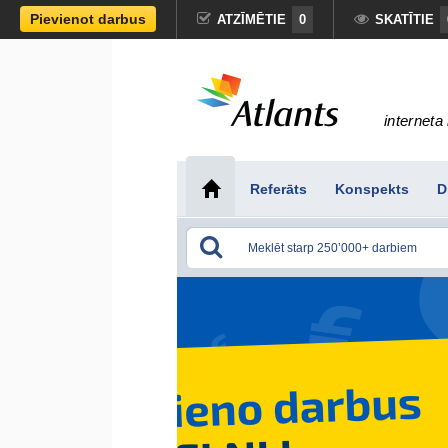
Pievienot darbus
ATZĪMĒTIE
0
SKATĪTIE
interneta 
Referāts
Konspekts
D