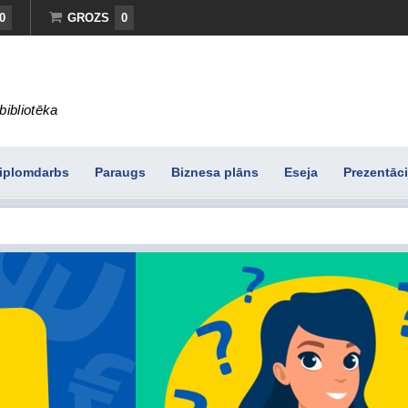
0
GROZS
0
bibliotēka
iplomdarbs
Paraugs
Biznesa plāns
Eseja
Prezentāci