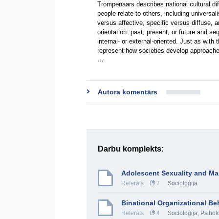
Trompenaars describes national cultural d
people relate to others, including universal
versus affective, specific versus diffuse,
orientation: past, present, or future and se
internal- or external-oriented. Just as wi
represent how societies develop approaches
…
Autora komentārs
Darbu komplekts:
Adolescent Sexuality and M
Referāts
7
Socioloģija
Binational Organizational Beh
Referāts
4
Socioloģija
,
Psihol