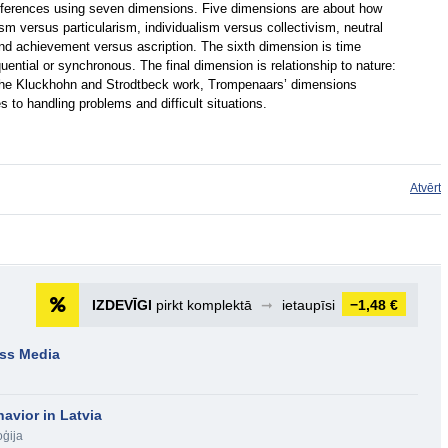
ifferences using seven dimensions. Five dimensions are about how
ism versus particularism, individualism versus collectivism, neutral
 and achievement versus ascription. The sixth dimension is time
quential or synchronous. The final dimension is relationship to nature:
th the Kluckhohn and Strodtbeck work, Trompenaars’ dimensions
 to handling problems and difficult situations.
Atvērt
IZDEVĪGI
pirkt komplektā
➞
ietaupīsi
−1,48 €
ass Media
avior in Latvia
oģija