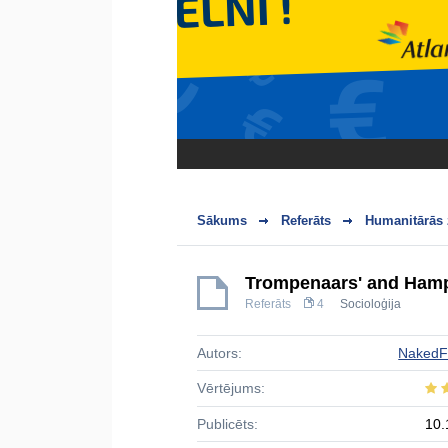
Sākums
Referāts
Humanitārās 
Trompenaars' and Hampd
Referāts
4
Socioloģija
Autors:
NakedF
Vērtējums:
Publicēts:
10.