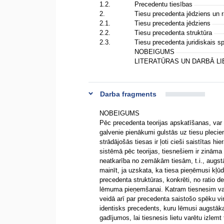
1.2.
Precedentu tiesības
2.
Tiesu precedenta jēdziens un 
2.1.
Tiesu precedenta jēdziens
2.2.
Tiesu precedenta struktūra
2.3.
Tiesu precedenta juridiskais 
NOBEIGUMS
LITERATŪRAS UN DARBĀ L
Darba fragments
NOBEIGUMS
Pēc precedenta teorijas apskatīšanas, var
galvenie pienākumi gulstās uz tiesu pleciem
strādājošās tiesas ir ļoti cieši saistītas hie
sistēmā pēc teorijas, tiesnešiem ir zinām
neatkarība no zemākām tiesām, t.i., augst
mainīt, ja uzskata, ka tiesa pieņēmusi kļū
precedenta struktūras, konkrēti, no ratio de
lēmuma pieņemšanai. Katram tiesnesim var b
veidā arī par precedenta saistošo spēku viņ
identisks precedents, kuru lēmusi augstāka
gadījumos, lai tiesnesis lietu varētu izlemt t