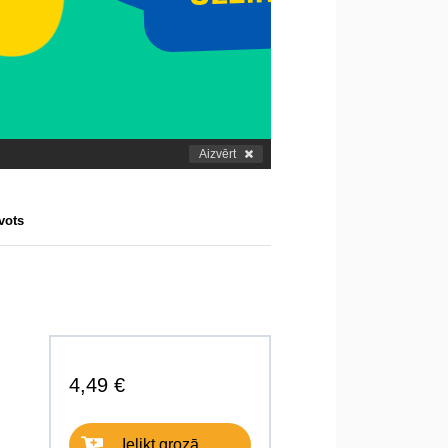
Aizvērt
vots
4,49 €
Ielikt grozā