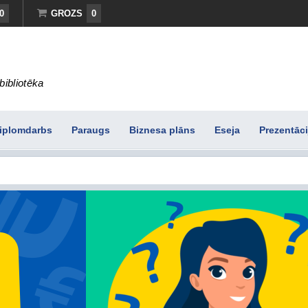
0
GROZS
0
bibliotēka
iplomdarbs
Paraugs
Biznesa plāns
Eseja
Prezentāci