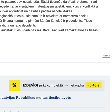
entu padarot sev nesaistošu. Šādai tiesnešu darbībai, protams, ir arī
ecedents, ar vienādiem materiālajiem apstākļiem, kurš ir konfliktā ar
var apgrūtināt un tiesības padara nenoteiktākas.
anglosakšu tiesību sistēmā un ir apveltīts ar normatīvo spēku.
pār likuma normu, jo pirmām kārtām jāmeklē ir precedents. Tiesu
dicta un ratio decidenti.
ies augstāku tiesu darbības rezultātā, savukārt zemākstāvošās tiesas
Atvērt
IZDEVĪGI
pirkt komplektā
➞
ietaupīsi
−5,48 €
kā Latvijas Republikas muitas tiesību avots