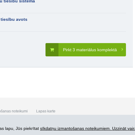
u tiesību sistēmā
 tiesību avots
Pirkt 3 materiālus komplektā
ošanas noteikumi
Lapas karte
s lapu, Jūs piekrītat
sīkdatņu izmantošanas noteikumiem. Uzzināt vair