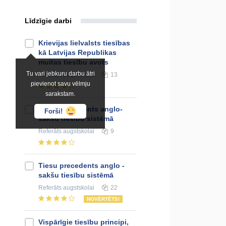
Līdzīgie darbi
Krievijas lielvalsts tiesības
kā Latvijas Republikas
muitas tiesību avots
Tu vari jebkuru darbu ātri
Referāts
augstskolai
13
pievienot savu vēlmju
sarakstam.
Tiesu precedents anglo-
Forši!
sakšu tiesību sistēmā
Referāts
augstskolai
9
Tiesu precedents anglo -
sakšu tiesību sistēmā
Referāts
augstskolai
22
NOVĒRTĒTS!
Vispārīgie tiesību principi,