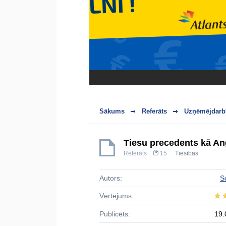
Sākums
Referāts
Uzņēmējdarbī
Tiesu precedents kā Ang
Referāts
15
Tiesības
Autors:
S
Vērtējums:
Publicēts:
19.