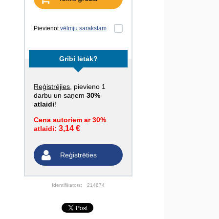
Pievienot
vēlmju sarakstam
Gribi lētāk?
Reģistrējies
, pievieno 1
darbu un saņem
30%
atlaidi
!
Cena autoriem ar 30%
3,14 €
atlaidi:
Reģistrēties
Identifikators:
214874