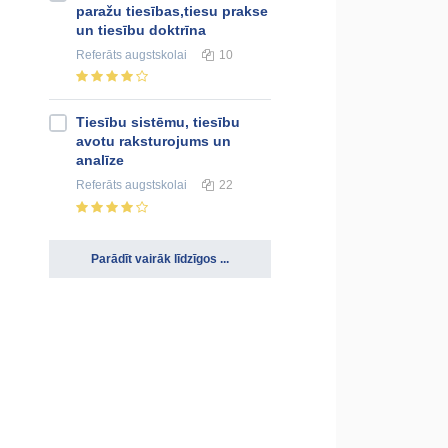
paražu tiesības,tiesu prakse
un tiesību doktrīna
Referāts
augstskolai
10
Tiesību sistēmu, tiesību
avotu raksturojums un
analīze
Referāts
augstskolai
22
Parādīt vairāk līdzīgos ...