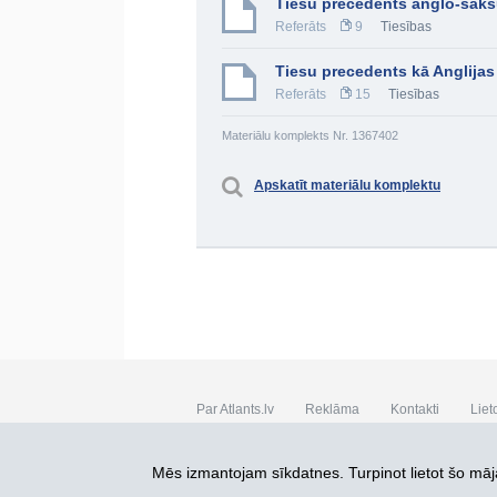
Tiesu precedents anglo-sakš
Referāts
9
Tiesības
Tiesu precedents kā Anglijas
Referāts
15
Tiesības
Materiālu komplekts Nr. 1367402
Apskatīt materiālu komplektu
Par Atlants.lv
Reklāma
Kontakti
Liet
SIA „CDI” © 2002 - 2026
Mēs izmantojam sīkdatnes. Turpinot lietot šo māja