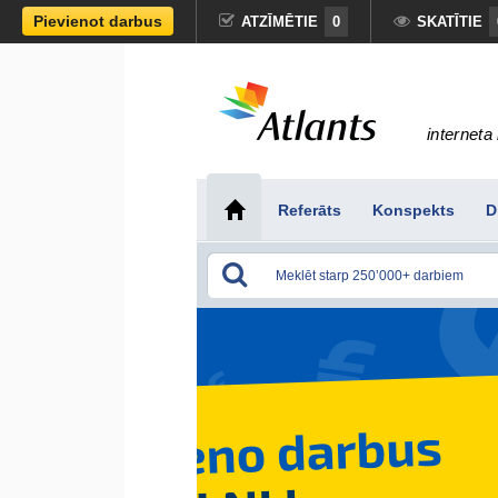
Pievienot darbus
ATZĪMĒTIE
0
SKATĪTIE
interneta 
Referāts
Konspekts
D