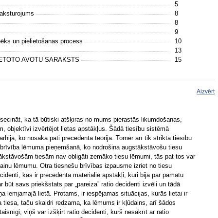
5
raksturojums
8
8
9
spēks un pielietošanas process
10
13
IETOTO AVOTU SARAKSTS
15
Aizvērt
 secināt, ka tā būtiski atšķiras no mums pierastās likumdošanas,
, objektīvi izvērtējot lietas apstākļus. Šādā tiesību sistēmā
rarhijā, ko nosaka pati precedenta teorija. Tomēr arī tik striktā tiesību
a brīvība lēmuma pieņemšanā, ko nodrošina augstākstāvošu tiesu
ākstāvošām tiesām nav obligāti zemāko tiesu lēmumi, tās pat tos var
dainu lēmumu. Otra tiesnešu brīvības izpausme izriet no tiesu
cidenti, kas ir precedenta materiālie apstākļi, kuri bija par pamatu
ūt savs priekšstats par „pareiza” ratio decidenti izvēli un tādā
a lemjamajā lietā. Protams, ir iespējamas situācijas, kurās lietai ir
 tiesa, taču skaidri redzama, ka lēmums ir kļūdains, arī šādos
aisnīgi, viņš var izšķirt ratio decidenti, kurš nesakrīt ar ratio