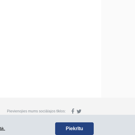
Pievienojies mums sociālajos tīklos:
Piekrītu
āk.