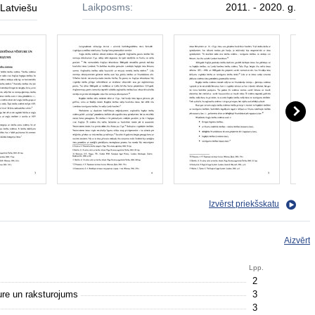
Laikposms:
2011. - 2020. g.
Latviešu
Izvērst priekšskatu
Aizvērt
Lpp.
2
ture un raksturojums
3
3