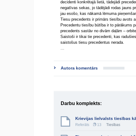
decidenti konkrētajā lietā, tādejādi preced
negatīvas sekas, jo tādējādi rodas jauns pr
jau esošo, kas nākamā lēmuma pieņemšanu 
Tiesu precedents ir primārs tiesību avots 
Precedentu tiesību būtība ir to pārākums 
precedents sastāv no divām daļām – orbiter 
Saistoši ir tikai tie precedenti, kas raduš
saistošus tiesu precedentus nerada.
…
Autora komentārs
Darbu komplekts:
Krievijas lielvalsts tiesības 
Referāts
13
Tiesības