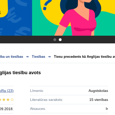
.
.
ba un tiesības
Tiesības
Tiesu precedents kā Anglijas tiesību a
lijas tiesību avots
oRa
(23)
Līmenis:
Augstskolas
Literatūras saraksts:
15 vienības
Atsauces:
Ir
09.2018.