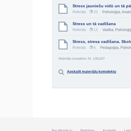
Stress jauniešu vidū un tā p
Referāts
25
Psiholoģija
,
Anato
Stress un tā vadīšana
Referāts
13
Vadība
,
Psiholoģi
Stress, stresa vadīšana. Sko
Referāts
6
Pedagoģija
,
Psihol
Materiālu komplekts Nr. 1381187
Apskatīt materiālu komplektu
Par Atlants.lv
Reklāma
Kontakti
Liet