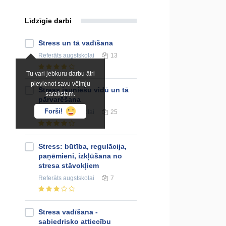
Līdzīgie darbi
Stress un tā vadīšana
Referāts
augstskolai
13
Tu vari jebkuru darbu ātri
pievienot savu vēlmju
Stress jauniešu vidū un tā
sarakstam.
pārvarēšana
Forši!
Referāts
augstskolai
25
Stress: būtība, regulācija,
paņēmieni, izkļūšana no
stresa stāvokļiem
Referāts
augstskolai
7
Stresa vadīšana -
sabiedrisko attiecību