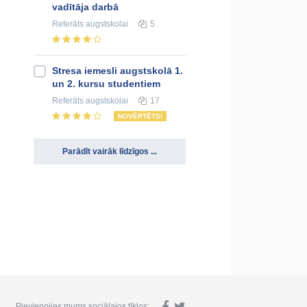
vadītāja darbā
Referāts
augstskolai
5
Stresa iemesli augstskolā 1.
un 2. kursu studentiem
Referāts
augstskolai
17
NOVĒRTĒTS!
Parādīt vairāk līdzīgos ...
Pievienojies mums sociālajos tīklos: