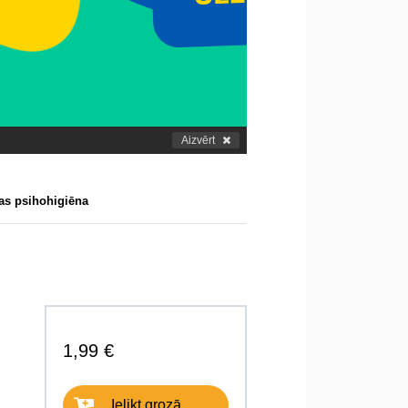
Aizvērt
bas psihohigiēna
1,99 €
Ielikt grozā