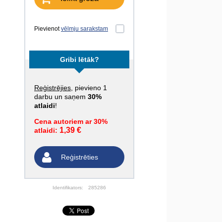
Pievienot
vēlmju sarakstam
Gribi lētāk?
Reģistrējies
, pievieno 1
darbu un saņem
30%
atlaidi
!
Cena autoriem ar 30%
1,39 €
atlaidi:
Reģistrēties
Identifikators:
285286