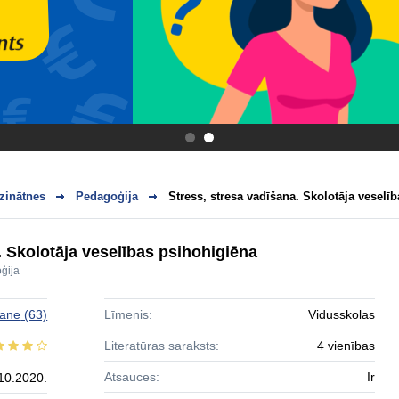
.
.
zinātnes
Pedagoģija
Stress, stresa vadīšana. Skolotāja veselī
. Skolotāja veselības psihohigiēna
ģija
ane
(63)
Līmenis:
Vidusskolas
Literatūras saraksts:
4 vienības
Atsauces:
Ir
10.2020.