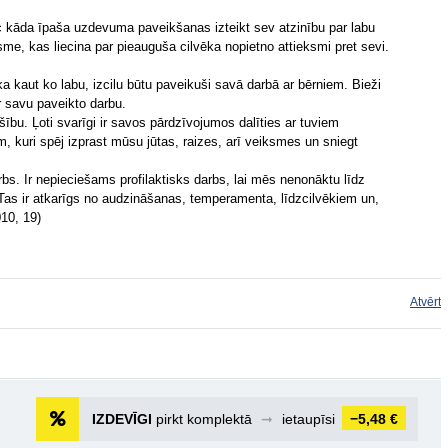
ēc kāda īpaša uzdevuma paveikšanas izteikt sev atzinību par labu
e, kas liecina par pieauguša cilvēka nopietno attieksmi pret sevi.
a kaut ko labu, izcilu būtu paveikuši savā darbā ar bērniem. Bieži
 savu paveikto darbu.
bu. Ļoti svarīgi ir savos pārdzīvojumos dalīties ar tuviem
am, kuri spēj izprast mūsu jūtas, raizes, arī veiksmes un sniegt
rbs. Ir nepieciešams profilaktisks darbs, lai mēs nenonāktu līdz
s. Tas ir atkarīgs no audzināšanas, temperamenta, līdzcilvēkiem un,
10, 19)
Atvērt
IZDEVĪGI
pirkt komplektā
➞
ietaupīsi
−5,48 €