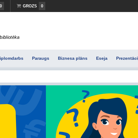
0
GROZS
0
bibliotēka
iplomdarbs
Paraugs
Biznesa plāns
Eseja
Prezentāci