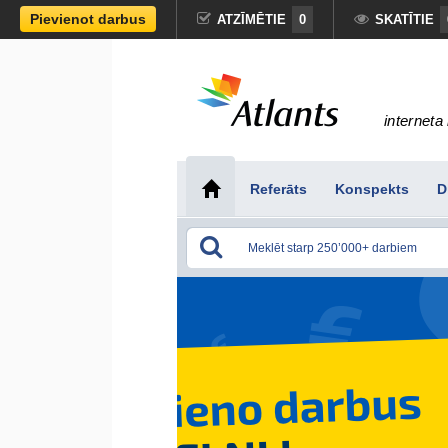
Pievienot darbus
ATZĪMĒTIE
0
SKATĪTIE
interneta 
Referāts
Konspekts
D