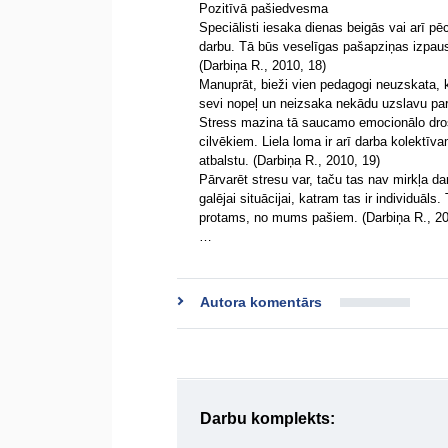
Pozitīvā pašiedvesma
Speciālisti iesaka dienas beigās vai arī p
darbu. Tā būs veselīgas pašapziņas izpausm
(Darbiņa R., 2010, 18)
Manuprāt, bieži vien pedagogi neuzskata, k
sevi nopeļ un neizsaka nekādu uzslavu par
Stress mazina tā saucamo emocionālo drošī
cilvēkiem. Liela loma ir arī darba kolektīv
atbalstu. (Darbiņa R., 2010, 19)
Pārvarēt stresu var, taču tas nav mirkļa da
galējai situācijai, katram tas ir individuāl
protams, no mums pašiem. (Darbiņa R., 20
…
Autora komentārs
Darbu komplekts: