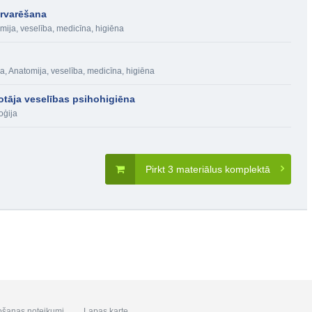
ārvarēšana
mija, veselība, medicīna, higiēna
ja
,
Anatomija, veselība, medicīna, higiēna
lotāja veselības psihohigiēna
oģija
Pirkt 3 materiālus komplektā
ošanas noteikumi
Lapas karte