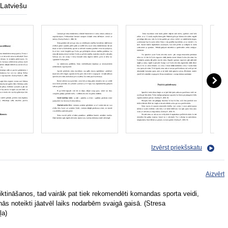
Latviešu
Izvērst priekšskatu
Aizvērt
liktināšanos, tad vairāk pat tiek rekomendēti komandas sporta veidi,
enās noteikti jāatvēl laiks nodarbēm svaigā gaisā. (Stresa
ļa)