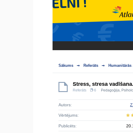
Sākums
Referāts
Humanitārās 
Stress, stresa vadīšana
Referāts
6
Pedagoģija
,
Psiholo
Autors:
Z
Vērtējums:
Publicēts:
20.