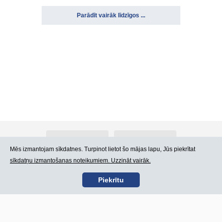
Parādīt vairāk līdzīgos ...
Par Atlants.lv
Reklāma
Mēs izmantojam sīkdatnes. Turpinot lietot šo mājas lapu, Jūs piekrītat
sīkdatņu izmantošanas noteikumiem. Uzzināt vairāk.
Kontakti
Lietošanas noteikumi
Piekrītu
SIA „CDI” © 2002 -
Lapas karte
2026