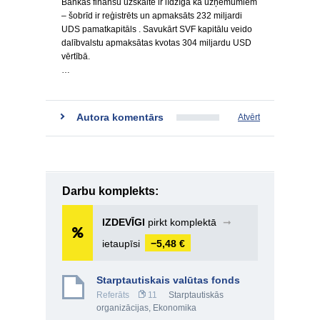
Bankas finanšu uzskaite ir līdzīga kā uzņēmumiem
– šobrīd ir reģistrēts un apmaksāts 232 miljardi
UDS pamatkapitāls . Savukārt SVF kapitālu veido
dalībvalstu apmaksātas kvotas 304 miljardu USD
vērtībā.
…
Autora komentārs
Atvērt
Darbu komplekts:
IZDEVĪGI
pirkt komplektā
➞
ietaupīsi
−5,48 €
Starptautiskais valūtas fonds
Referāts
11
Starptautiskās
organizācijas
,
Ekonomika