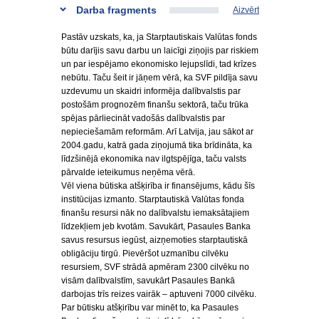
Darba fragments
Aizvērt
Pastāv uzskats, ka, ja Starptautiskais Valūtas fonds
būtu darījis savu darbu un laicīgi ziņojis par riskiem
un par iespējamo ekonomisko lejupslīdi, tad krīzes
nebūtu. Taču šeit ir jāņem vērā, ka SVF pildīja savu
uzdevumu un skaidri informēja dalībvalstis par
postošām prognozēm finanšu sektorā, taču trūka
spējas pārliecināt vadošās dalībvalstis par
nepieciešamām reformām. Arī Latvija, jau sākot ar
2004.gadu, katrā gada ziņojumā tika brīdināta, ka
līdzšinējā ekonomika nav ilgtspējīga, taču valsts
pārvalde ieteikumus neņēma vērā.
Vēl viena būtiska atšķirība ir finansējums, kādu šīs
institūcijas izmanto. Starptautiskā Valūtas fonda
finanšu resursi nāk no dalībvalstu iemaksātajiem
līdzekļiem jeb kvotām. Savukārt, Pasaules Banka
savus resursus iegūst, aizņemoties starptautiskā
obligāciju tirgū. Pievēršot uzmanību cilvēku
resursiem, SVF strādā apmēram 2300 cilvēku no
visām dalībvalstīm, savukārt Pasaules Bankā
darbojas trīs reizes vairāk – aptuveni 7000 cilvēku.
Par būtisku atšķirību var minēt to, ka Pasaules