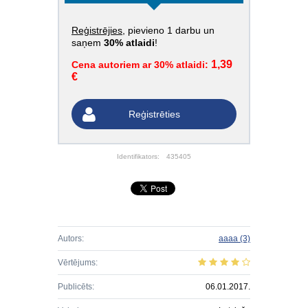
Reģistrējies
, pievieno 1 darbu un
saņem
30% atlaidi
!
1,39
Cena autoriem ar 30% atlaidi:
€
Reģistrēties
Identifikators:
435405
Autors:
aaaa
(3)
Vērtējums:
Publicēts:
06.01.2017.