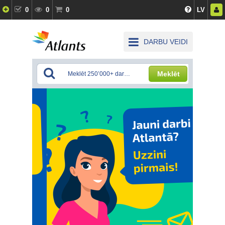
0
0
0
LV
DARBU VEIDI
Meklēt