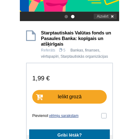
Aizvērt
.
.
Starptautiskais Valūtas fonds un
Pasaules Banka: kopīgais un
atšķirīgais
Referāts
5
Bankas, finanses,
vērtspapīri
,
Starptautiskās organizācijas
1,99 €
Ielikt grozā
Pievienot
vēlmju sarakstam
Gribi lētāk?