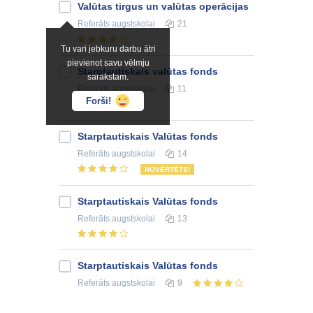
Valūtas tirgus un valūtas operācijas
Referāts
augstskolai
21
Tu vari jebkuru darbu ātri
pievienot savu vēlmju
Starptautiskais valūtas fonds
sarakstam.
Referāts
augstskolai
11
Forši!
Starptautiskais Valūtas fonds
Referāts
augstskolai
14
NOVĒRTĒTS!
Starptautiskais Valūtas fonds
Referāts
augstskolai
13
Starptautiskais Valūtas fonds
Referāts
augstskolai
9