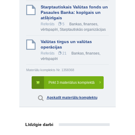
Starptautiskais Valūtas fonds un
Pasaules Banka: kopīgais un
atšķirīgais
Referāts
5
Bankas, finanses,
vērtspapīri
,
Starptautiskās organizācijas
Valūtas tirgus un valūtas
operācijas
Referāts
21
Bankas, finanses,
vērtspapīri
Materiālu komplekts Nr. 1358368
Pirkt 3 materiālus komplektā
Apskatīt materiālu komplektu
Līdzīgie darbi