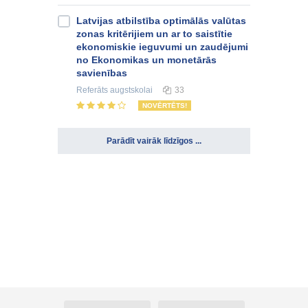
Latvijas atbilstība optimālās valūtas
zonas kritērijiem un ar to saistītie
ekonomiskie ieguvumi un zaudējumi
no Ekonomikas un monetārās
savienības
Referāts
augstskolai
33
NOVĒRTĒTS!
Parādīt vairāk līdzīgos ...