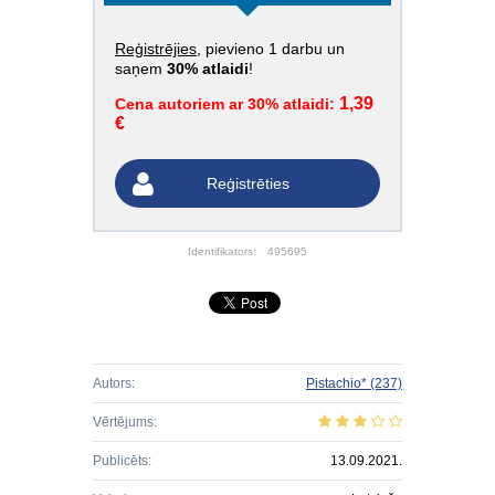
Reģistrējies
, pievieno 1 darbu un
saņem
30% atlaidi
!
1,39
Cena autoriem ar 30% atlaidi:
€
Reģistrēties
Identifikators:
495695
Autors:
Pistachio*
(237)
Vērtējums:
Publicēts:
13.09.2021.