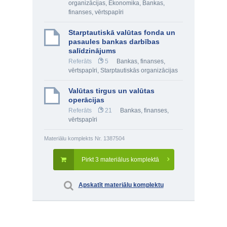
organizācijas
,
Ekonomika
,
Bankas,
finanses, vērtspapīri
Starptautiskā valūtas fonda un
pasaules bankas darbības
salīdzinājums
Referāts
5
Bankas, finanses,
vērtspapīri
,
Starptautiskās organizācijas
Valūtas tirgus un valūtas
operācijas
Referāts
21
Bankas, finanses,
vērtspapīri
Materiālu komplekts Nr. 1387504
Pirkt 3 materiālus komplektā
Apskatīt materiālu komplektu