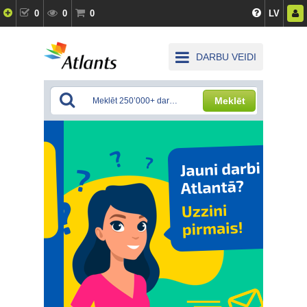
0
0
0
LV
DARBU VEIDI
Meklēt