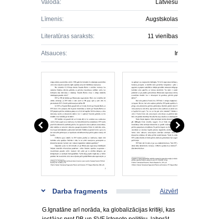
Valoda:
Latviešu
Līmenis:
Augstskolas
Literatūras saraksts:
11 vienības
Atsauces:
Ir
Darba fragments
Aizvērt
G.Ignatāne arī norāda, ka globalizācijas kritiķi, kas