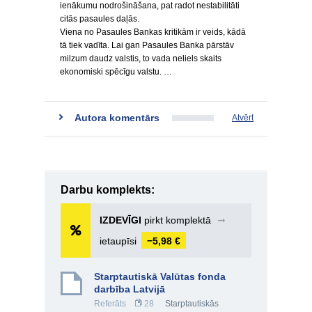
ienākumu nodrošināšana, pat radot nestabilitāti
citās pasaules daļās.
Viena no Pasaules Bankas kritikām ir veids, kādā
tā tiek vadīta. Lai gan Pasaules Banka pārstāv
milzum daudz valstis, to vada neliels skaits
ekonomiski spēcīgu valstu. …
Autora komentārs
Atvērt
Darbu komplekts:
IZDEVĪGI
pirkt komplektā
➞
ietaupīsi
−5,98 €
Starptautiskā Valūtas fonda
darbība Latvijā
Referāts
28
Starptautiskās