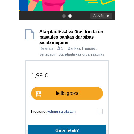
Aizvērt
.
.
Starptautiskā valūtas fonda un
pasaules bankas darbības
salīdzinājums
Referāts
5
Bankas, finanses,
vērtspapīri
,
Starptautiskās organizācijas
1,99 €
Ielikt grozā
Pievienot
vēlmju sarakstam
Gribi lētāk?