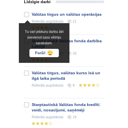
Līdzīgie darbi
Valūtas tirgus un valūtas operācijas
Referāts
augstskolai
21
Tu vari jebkuru darbu ātri
pievienot savu vēlmju
Starptautiskā Valūtas fonda darbība
sarakstam.
Latvijā
Forši!
Referāts
augstskolai
28
Valūtas tirgus, valūtas kurss īsā un
ilgā laika periodā
Referāts
augstskolai
9
Starptautiskā Valūtas fonda kredīti:
veidi, nosacījumi, saņēmēji
Referāts
augstskolai
19