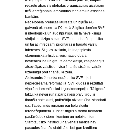
iestājas pret PB un SVF īstenoto politiku, labprāt
redzētu abas šīs globālās organizācijas aizstājam
tieši ar reģionālajiem valūtas fondiem un attīstības
bankām.
Pēc Nobela prēmijas laureāta un bijušā PB
galvenā ekonomista Džozefa Stiglica domām SVF
ir ideoloģiska un augstprātīga, un tā neveiksmju
sērijai ir milzīga sekas. SVF ir neoliberāla politika
un tai acīmredzami prioritārās ir bagāto valstu
intereses. Stiglics uzskata, ka ir apspiesta
ekonomiskā attīstība, veicināta globālā
nevienlīdzība un grauta demokrātija, kas padarījis
atsevišķas valstis un visu finanšu sistēmu vairāk
uzņēmīgu pret finanšu krīzēm.
Aleksandrs Joneska norāda, ka SVF ir ļoti
nepieciešama reformācija. SVF kļūdas ir rezultāts
viņu fundamentāliskai tirgus koncepcijai. Tā ignorē
faktu, ka nevar runāt par patiesi brīvu tirgu: ir
finanšu noteikumi, patērētāju aizsardzība, standarti
u.c. Tāpēc, mēs runājam par lielu skaitu
ierobežojumiem. Turklāt, tirgus sistēma nevarētu
pastāvēt bez šiem likumiem un noteikumiem.
Starptautisko institūciju galvenais mērķis nav
pasaules finanšu stabilitāte, bet gan kreditoru