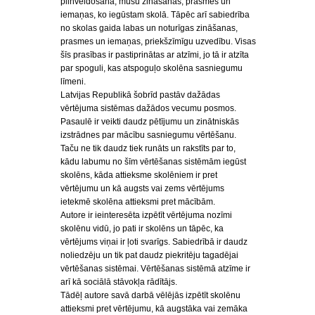
pilnveidošanā, mūsu zināšanas, prasmes un
iemaņas, ko iegūstam skolā. Tāpēc arī sabiedrība
no skolas gaida labas un noturīgas zināšanas,
prasmes un iemaņas, priekšzīmīgu uzvedību. Visas
šīs prasības ir pastiprinātas ar atzīmi, jo tā ir atzīta
par spoguli, kas atspoguļo skolēna sasniegumu
līmeni.
Latvijas Republikā šobrīd pastāv dažādas
vērtējuma sistēmas dažādos vecumu posmos.
Pasaulē ir veikti daudz pētījumu un zinātniskās
izstrādnes par mācību sasniegumu vērtēšanu.
Taču ne tik daudz tiek runāts un rakstīts par to,
kādu labumu no šīm vērtēšanas sistēmām iegūst
skolēns, kāda attieksme skolēniem ir pret
vērtējumu un kā augsts vai zems vērtējums
ietekmē skolēna attieksmi pret mācībām.
Autore ir ieinteresēta izpētīt vērtējuma nozīmi
skolēnu vidū, jo pati ir skolēns un tāpēc, ka
vērtējums viņai ir ļoti svarīgs. Sabiedrībā ir daudz
noliedzēju un tik pat daudz piekritēju tagadējai
vērtēšanas sistēmai. Vērtēšanas sistēmā atzīme ir
arī kā sociālā stāvokļa rādītājs.
Tādēļ autore savā darbā vēlējās izpētīt skolēnu
attieksmi pret vērtējumu, kā augstāka vai zemāka