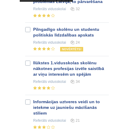
problēmas Latvijā, to pārvarēšana
Referāts
vidusskolai
32
Pilngadīgo skolēnu un studentu
politiskās līdzdalības apskats
Referāts
vidusskolai
24
NOVĒRTĒTS!
Ilūkstes 1.vidusskolas skolēnu
nākotnes profesijas izvēle saistībā
ar viņu interesēm un spējām
Referāts
vidusskolai
34
Informācijas uztveres veidi un to
ietekme uz jauniešu mācīšanās
stiliem
Referāts
vidusskolai
21