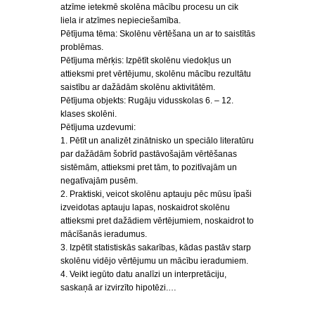
atzīme ietekmē skolēna mācību procesu un cik
liela ir atzīmes nepieciešamība.
Pētījuma tēma: Skolēnu vērtēšana un ar to saistītās
problēmas.
Pētījuma mērķis: Izpētīt skolēnu viedokļus un
attieksmi pret vērtējumu, skolēnu mācību rezultātu
saistību ar dažādām skolēnu aktivitātēm.
Pētījuma objekts: Rugāju vidusskolas 6. – 12.
klases skolēni.
Pētījuma uzdevumi:
1. Pētīt un analizēt zinātnisko un speciālo literatūru
par dažādām šobrīd pastāvošajām vērtēšanas
sistēmām, attieksmi pret tām, to pozitīvajām un
negatīvajām pusēm.
2. Praktiski, veicot skolēnu aptauju pēc mūsu īpaši
izveidotas aptauju lapas, noskaidrot skolēnu
attieksmi pret dažādiem vērtējumiem, noskaidrot to
mācīšanās ieradumus.
3. Izpētīt statistiskās sakarības, kādas pastāv starp
skolēnu vidējo vērtējumu un mācību ieradumiem.
4. Veikt iegūto datu analīzi un interpretāciju,
saskaņā ar izvirzīto hipotēzi.…