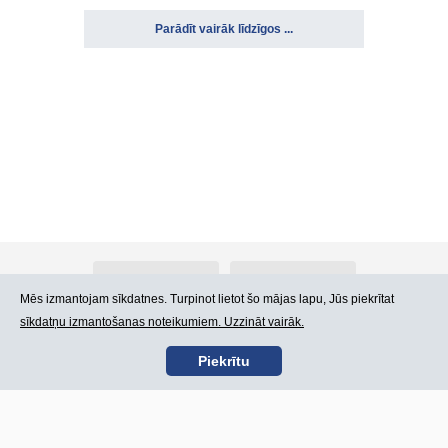
Parādīt vairāk līdzīgos ...
Par Atlants.lv
Reklāma
Mēs izmantojam sīkdatnes. Turpinot lietot šo mājas lapu, Jūs piekrītat
sīkdatņu izmantošanas noteikumiem. Uzzināt vairāk.
Kontakti
Lietošanas noteikumi
Piekrītu
SIA „CDI” © 2002 -
Lapas karte
2026