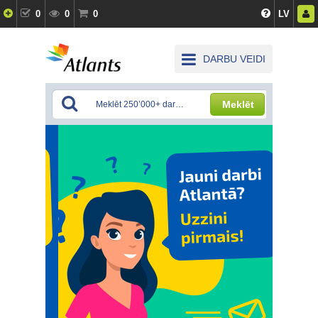
0
0
0
LV
DARBU VEIDI
Meklēt