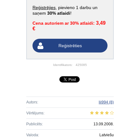
Reģistrējies
, pievieno 1 darbu un
saņem
30% atlaidi
!
3,49
Cena autoriem ar 30% atlaidi:
€
Reģistrēties
Identifikators:
425085
Autors:
lii994
(8)
Vērtējums:
Publicēts:
13.09.2008.
Valoda:
Latviešu