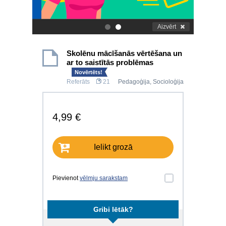
Aizvērt
.
.
Skolēnu mācīšanās vērtēšana un
ar to saistītās problēmas
Novērtēts!
Referāts
21
Pedagoģija
,
Socioloģija
4,99 €
Ielikt grozā
Pievienot
vēlmju sarakstam
Gribi lētāk?