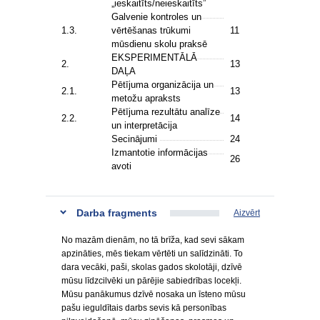
„ieskaitīts/neieskaitīts”
Galvenie kontroles un
1.3.
vērtēšanas trūkumi
11
mūsdienu skolu praksē
EKSPERIMENTĀLĀ
2.
13
DAĻA
Pētījuma organizācija un
2.1.
13
metožu apraksts
Pētījuma rezultātu analīze
2.2.
14
un interpretācija
Secinājumi
24
Izmantotie informācijas
26
avoti
Darba fragments
Aizvērt
No mazām dienām, no tā brīža, kad sevi sākam
apzināties, mēs tiekam vērtēti un salīdzināti. To
dara vecāki, paši, skolas gados skolotāji, dzīvē
mūsu līdzcilvēki un pārējie sabiedrības locekļi.
Mūsu panākumus dzīvē nosaka un īsteno mūsu
pašu ieguldītais darbs sevis kā personības