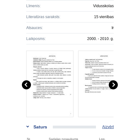
Līmenis:
Vidusskolas
Literatūras saraksts:
15 vienības
Atsauces:
Ir
Laikposms:
2000. - 2010. g.
Saturs
Aizvērt
Nr.
Sadaļas nosaukums
Lpp.