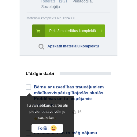
Referāts
21
Pedagoģija
,
Socioloģija
Materiālu komplekts Nr. 1224000
Pirkt 3 materiālus komplektā
Apskatīt materiālu komplektu
Līdzīgie darbi
Bērnu ar uzvedības traucējumiem
mācībasvispārizglītojošās skolās.
Problēmas un to iespējamie
risinājumi
Tu vari jebkuru darbu ātri
pievienot savu vēlmju
Referāts
vidusskolai
16
sarakstam.
Forši!
Pašnāvības un to mēģinājumu