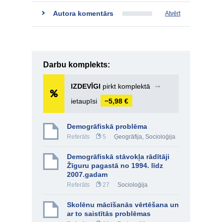
Autora komentārs
Atvērt
Darbu komplekts:
IZDEVĪGI
pirkt komplektā
➞
ietaupīsi
−5,98 €
Demogrāfiskā problēma
Referāts
5
Ģeogrāfija
,
Socioloģija
Demogrāfiskā stāvokļa rādītāji
Žīguru pagastā no 1994. līdz
2007.gadam
Referāts
27
Socioloģija
Skolēnu mācīšanās vērtēšana un
ar to saistītās problēmas