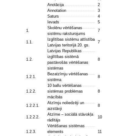
Anotācija
2
Annotation
3
Saturs
4
Ievads
5
Skolēnu vērtēšanas
1.
7
sistēmu raksturojums
Izglītības sistēmu attīstība
1.1.
7
Latvijas teritorijā 20. gs.
Latvijas Republikas
izglītības sistēmā
1.2.
8
pastāvošās vērtēšanas
sistēmas
Bezatzīmju vērtēšanas
1.2.1.
8
sistēma
10 ballu vērtēšanas
1.2.2.
sistēmas problēmas
8
mācībās
Atzīmju noliedzēji un
1.2.2.1.
8
aizstāvji
Atzīme – sociālā stāvokļa
1.2.2.2.
10
rādītājs
Vērtēšanas sistēmas
1.2.3.
elements
11