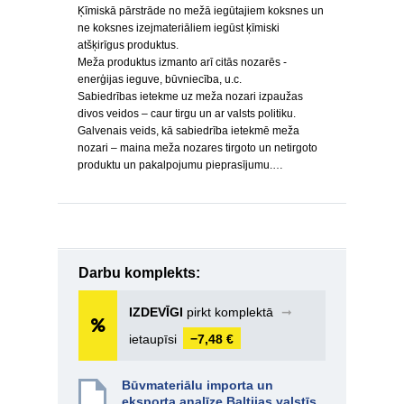
Ķīmiskā pārstrāde no mežā iegūtajiem koksnes un
ne koksnes izejmateriāliem iegūst ķīmiski
atšķirīgus produktus.
Meža produktus izmanto arī citās nozarēs -
enerģijas ieguve, būvniecība, u.c.
Sabiedrības ietekme uz meža nozari izpaužas
divos veidos – caur tirgu un ar valsts politiku.
Galvenais veids, kā sabiedrība ietekmē meža
nozari – maina meža nozares tirgoto un netirgoto
produktu un pakalpojumu pieprasījumu.…
Darbu komplekts:
IZDEVĪGI
pirkt komplektā
➞
ietaupīsi
−7,48 €
Būvmateriālu importa un
eksporta analīze Baltijas valstīs