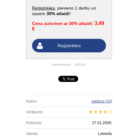
Reģistrējies
, pievieno 1 darbu un
saņem
30% atlaidi
!
3,49
Cena autoriem ar 30% atlaidi:
€
Reģistrēties
Identifikators:
569169
Autors:
valdzus
(10)
Vērtējums:
Publicēts:
27.01.2009.
Valoda:
Latviešu