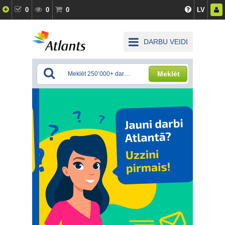
0
0
0
LV
DARBU VEIDI
Meklēt