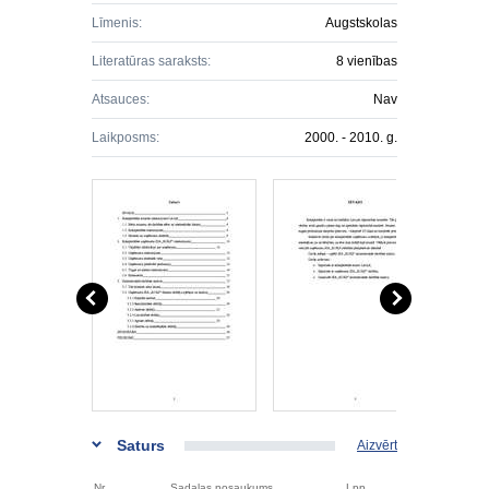
Līmenis:
Augstskolas
Literatūras saraksts:
8 vienības
Atsauces:
Nav
Laikposms:
2000. - 2010. g.
Saturs
Aizvērt
Nr.
Sadaļas nosaukums
Lpp.