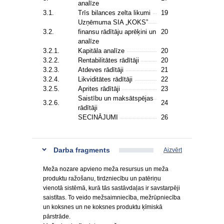
analīze
3.1.
Trīs bilances zelta likumi
19
Uzņēmuma SIA „KOKS”
3.2.
finansu rādītāju aprēķini un
20
analīze
3.2.1.
Kapitāla analīze
20
3.2.2.
Rentabilitātes rādītāji
20
3.2.3.
Atdeves rādītāji
21
3.2.4.
Likviditātes rādītāji
22
3.2.5.
Aprites rādītāji
23
Saistību un maksātspējas
3.2.6.
24
rādītāji
SECINĀJUMI
26
Darba fragments
Aizvērt
Meža nozare apvieno meža resursus un meža
produktu ražošanu, tirdzniecību un patēriņu
vienotā sistēmā, kurā tās sastāvdaļas ir savstarpēji
saistītas. To veido mežsaimniecība, mežrūpniecība
un koksnes un ne koksnes produktu ķīmiskā
pārstrāde.