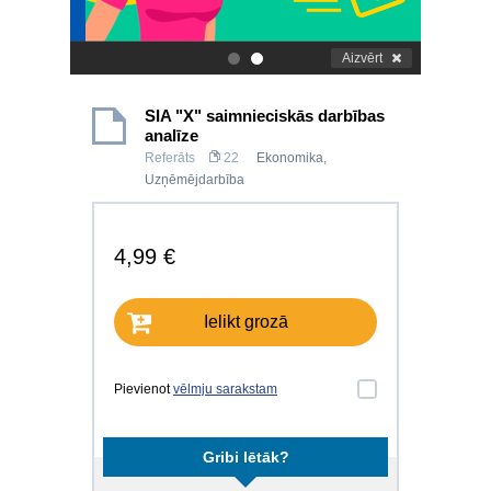
Aizvērt
.
.
SIA "X" saimnieciskās darbības
analīze
Referāts
22
Ekonomika
,
Uzņēmējdarbība
4,99 €
Ielikt grozā
Pievienot
vēlmju sarakstam
Gribi lētāk?