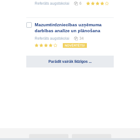
Referāts
augstskolai
6
Mazumtirdzniecības uzņēmuma
darbības analīze un plānošana
Referāts
augstskolai
34
NOVĒRTĒTS!
Parādīt vairāk līdzīgos ...