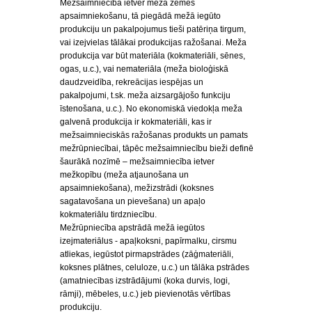
Mežsaimniecība ietver meža zemes
apsaimniekošanu, tā piegādā mežā iegūto
produkciju un pakalpojumus tieši patēriņa tirgum,
vai izejvielas tālākai produkcijas ražošanai. Meža
produkcija var būt materiāla (kokmateriāli, sēnes,
ogas, u.c.), vai nemateriāla (meža bioloģiskā
daudzveidība, rekreācijas iespējas un
pakalpojumi, t.sk. meža aizsargājošo funkciju
īstenošana, u.c.). No ekonomiskā viedokļa meža
galvenā produkcija ir kokmateriāli, kas ir
mežsaimnieciskās ražošanas produkts un pamats
mežrūpniecībai, tāpēc mežsaimniecību bieži definē
šaurākā nozīmē – mežsaimniecība ietver
mežkopību (meža atjaunošana un
apsaimniekošana), mežizstrādi (koksnes
sagatavošana un pievešana) un apaļo
kokmateriālu tirdzniecību.
Mežrūpniecība apstrādā mežā iegūtos
izejmateriālus - apaļkoksni, papīrmalku, cirsmu
atliekas, iegūstot pirmapstrādes (zāģmateriāli,
koksnes plātnes, celuloze, u.c.) un tālāka pstrādes
(amatniecības izstrādājumi (koka durvis, logi,
rāmji), mēbeles, u.c.) jeb pievienotās vērtības
produkciju.