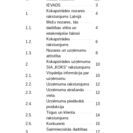
IEVADS
3
Kokapstrādes nozares
1.
4
raksturojums Latvijā
Mežu nozares, tās
1.1.
darbības sfēra un
4
ietekmējošie faktori
Kokapstrādes
1.2.
6
raksturojums
Nozares un uzņēmumu
1.3.
8
attīstība
Kokapstrādes uzņēmuma
2.
10
SIA „KOKS” raksturojums
Vispārēja informācija par
2.1.
10
uzņēmumu
2.2.
Uzņēmuma raksturojums
12
Uzņēmuma atrašanās
2.3.
12
vieta
Uzņēmuma piedāvātā
2.4.
13
produkcija
Tirgus un klienta
2.5.
14
raksturojums
2.6.
Konkurenti
15
Saimnieciskās darbības
3.
17