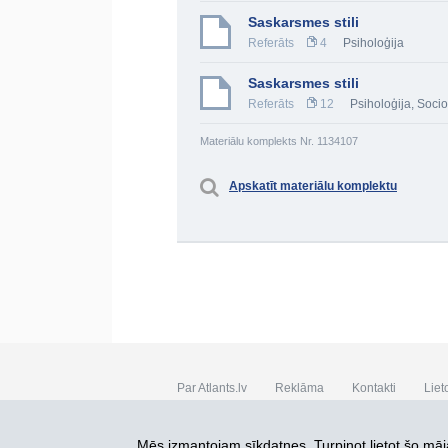
Saskarsmes stili
Referāts
4
Psiholoģija
Saskarsmes stili
Referāts
12
Psiholoģija
,
Socio
Materiālu komplekts Nr. 1134107
Apskatīt materiālu komplektu
Par Atlants.lv
Reklāma
Kontakti
Liet
SIA „CDI” © 2002 - 2026
Mēs izmantojam sīkdatnes. Turpinot lietot šo māja