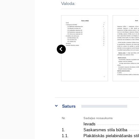
Valoda:
Saturs
Nr.
Sadaļas nosaukums
Ievads
1.
Saskarsmes stila būtība
1.1.
Plakātiskās pielabināšanās sti