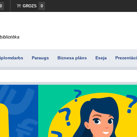
0
GROZS
0
bibliotēka
iplomdarbs
Paraugs
Biznesa plāns
Eseja
Prezentāci