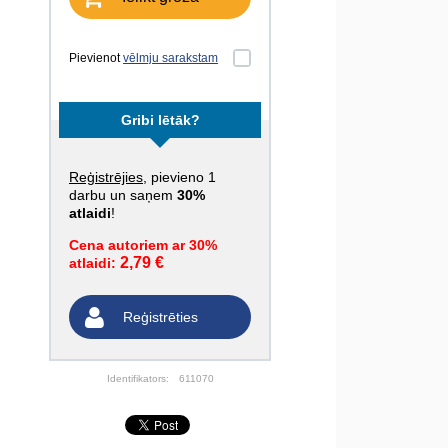
Pievienot
vēlmju sarakstam
Gribi lētāk?
Reģistrējies
, pievieno 1
darbu un saņem
30%
atlaidi
!
Cena autoriem ar 30%
2,79 €
atlaidi:
Reģistrēties
Identifikators:
611070