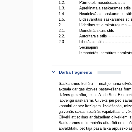
1.2.
Pārmetoši nosodošais stils
1.3.
Aprēķinātāja saskarsmes stils
1.4.
Neadekvātais saskarsmes sti
1.5.
Līdzsvarotais saskarsmes stil
2.
Līderības stila raksturojums
2.1.
Demokrātiskais stils
2.2.
Autoritārais stils
2.3.
Liberālais stils
Secinājumi
Izmantotās literatūras sarakst
Darba fragments
Saskarsmes kultūra — neatņemama cilvēces
aktuālā garīgās dzīves pastāvēšanas forma
dzīves greznība, teicis A. de Sent-Ekziper
labvēlīgu saskarsmi. Cilvēks jau pēc savas
kontakti ar sev līdzīgiem. Izolēšanās, miza
galvenās savas sociālās vajadzības cilvēks 
Cilvēki attiecībās ar dažādiem cilvēkiem i
Saskarsmes stils mainās atkarībā no situā
apvaldītāki, bet tajā pašā laikā ārpusskol