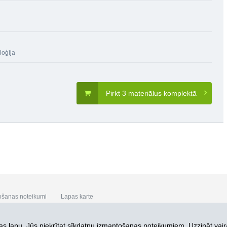
loģija
Pirkt 3 materiālus komplektā
ošanas noteikumi
Lapas karte
s lapu, Jūs piekrītat
sīkdatņu izmantošanas noteikumiem. Uzzināt vair