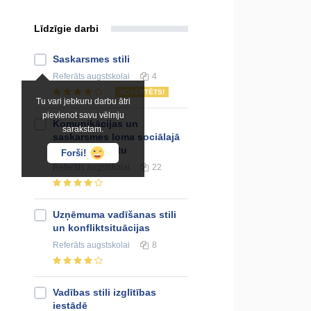
Līdzīgie darbi
Saskarsmes stili
Referāts
augstskolai
4
NOVĒRTĒTS!
Tu vari jebkuru darbu ātri
pievienot savu vēlmju
Komunikācijas un
sarakstam.
saskarsmes loma sociālajā
darbā ar klientu
Forši!
Referāts
augstskolai
22
Uzņēmuma vadīšanas stili
un konfliktsituācijas
Referāts
augstskolai
8
Vadības stili izglītības
iestādē