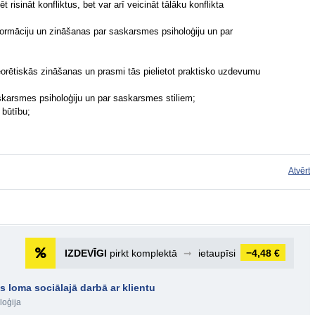
 risināt konfliktus, bet var arī veicināt tālāku konflikta
formāciju un zināšanas par saskarsmes psiholoģiju un par
teorētiskās zināšanas un prasmi tās pielietot praktisko uzdevumu
karsmes psiholoģiju un par saskarsmes stiliem;
 būtību;
Atvērt
IZDEVĪGI
pirkt komplektā
➞
ietaupīsi
−4,48 €
loma sociālajā darbā ar klientu
loģija