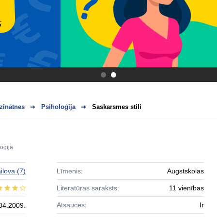
.
.
zinātnes
Psiholoģija
Saskarsmes stili
oģija
ilova
(7)
Līmenis:
Augstskolas
Literatūras saraksts:
11 vienības
Atsauces:
Ir
04.2009.