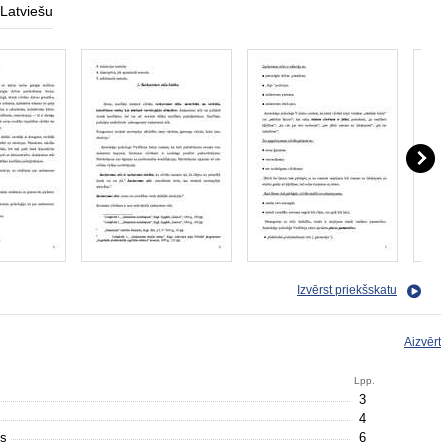
Latviešu
Izvērst priekšskatu
Aizvērt
Lpp.
3
4
ls
6