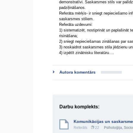
demonstratīvi. Saskarsmes stils var palīdzēt
padziļināšanos.
Referāta mērķis- ir sniegt nepieciešamo in
saskarsmes stiliem.
Referāta uzdevumi:
1) sistematizēt, nostiprināt un paplašināt 
risināšana;
2) sniegt nepieciešamas zināšanas par sas
3) noskaidrot saskarsmes stila jēdzienu un
4) izpētīt zinātnisku literatūru.…
Autora komentārs
Darbu komplekts:
Komunikācijas un saskarsmes 
Referāts
22
Psiholoģija
,
Socio