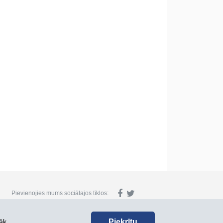
Pievienojies mums sociālajos tīklos:
Piekrītu
āk.