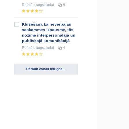
Referāts
augstskolai
9
Klusēšana kā neverbālās
saskarsmes izpausme, tās
nozīme interpersonālajā un
publiskajā komunikācijā
Referāts
augstskolai
4
Parādīt vairāk līdzīgos ...