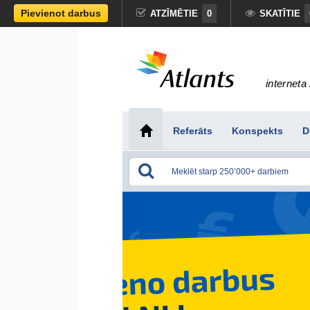
Pievienot darbus
ATZĪMĒTIE
0
SKATĪTIE
interneta 
Referāts
Konspekts
D