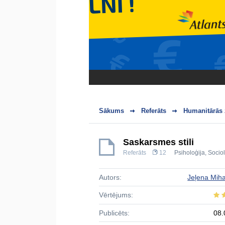
Sākums
Referāts
Humanitārās 
Saskarsmes stili
Referāts
12
Psiholoģija
,
Sociol
Autors:
Jeļena Miha
Vērtējums:
Publicēts:
08.