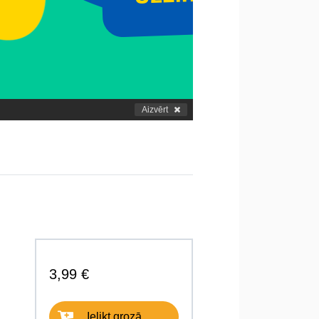
Aizvērt
3,99 €
Ielikt grozā