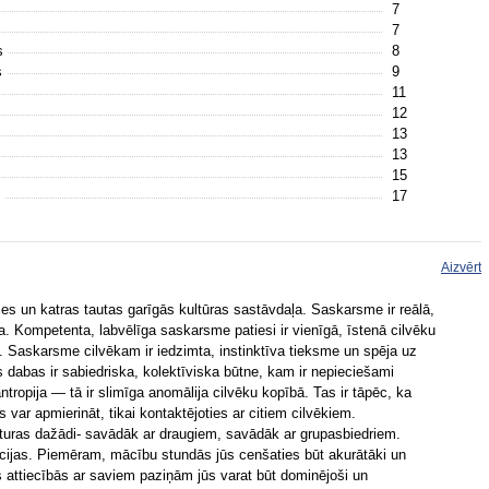
7
7
ls
8
s
9
11
12
13
13
15
s
17
Aizvērt
 un katras tautas garīgās kultūras sastāvdaļa. Saskarsme ir reālā,
. Kompetenta, labvēlīga saskarsme patiesi ir vienīgā, īstenā cilvēku
i. Saskarsme cilvēkam ir iedzimta, instinktīva tieksme un spēja uz
 dabas ir sabiedriska, kolektīviska būtne, kam ir nepieciešami
ntropija — tā ir slimīga anomālija cilvēku kopībā. Tas ir tāpēc, ka
var apmierināt, tikai kontaktējoties ar citiem cilvēkiem.
zturas dažādi- savādāk ar draugiem, savādāk ar grupasbiedriem.
cijas. Piemēram, mācību stundās jūs cenšaties būt akurātāki un
as attiecībās ar saviem paziņām jūs varat būt dominējoši un