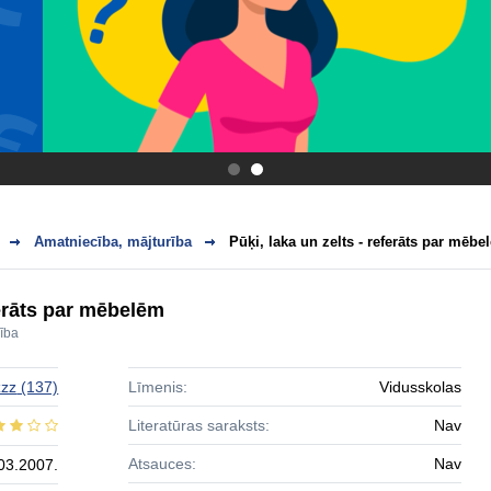
.
.
Amatniecība, mājturība
Pūķi, laka un zelts - referāts par mēbe
ferāts par mēbelēm
ība
zzz
(137)
Līmenis:
Vidusskolas
Literatūras saraksts:
Nav
Atsauces:
Nav
03.2007.