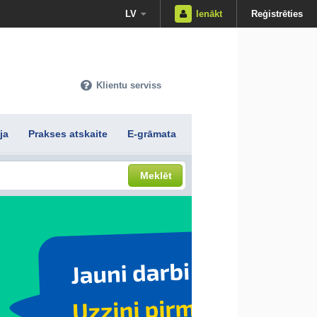
LV
Ienākt
Reģistrēties
Klientu serviss
ja
Prakses atskaite
E-grāmata
Meklēt