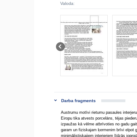
Valoda:
Darba fragments
Austrumu motīvi rietumu pasaules interjeru
Eiropu tika atvests porcelāns, tējas piede
izpaužas kā vēlme atbrīvoties no gadu ga
garam un fiziskajam ķermenim brīvi elpot g
minimālistiskajiem interjeriem līdzās jopro