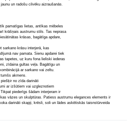
jaunu un radošu cilvēku aizraušanās.
atīk pamatīgas lietas, antīkas mēbeles
arī krāšņais austrumu stils. Tas neprasa
esātinātas krāsas, bagātīga apdare,
et sarkano krāsu interjerā, kas
adījumā nav pamata. Sienu apdarei tiek
s tapetes, uz kuru fona lieliski iederas
eni, zīdaina gultas veļa. Bagātīgu un
kombinācijā ar sarkano vai zeltu.
n tumšs akmens.
piešķir no zīda darināti
umi ar izšūtiem vai uzgleznotiem
Tikpat piederīgs šādam interjeram ir
skas vāzes un skulptūras. Patiess austrumu elegances elements ir
oka darināti skapji, krēsli, soli un lādes askētiskās taisnstūrveida