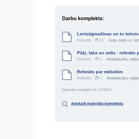
Darbu komplekts:
Lentzāģmašīnas un to tehnis
Referāts
23
Auto, moto u.c. te
Pūķi, laka un zelts - referāts
Referāts
3
Amatniecība, mājtu
Referāts par mēbelēm
Referāts
3
Amatniecība, mājtu
Materiālu komplekts Nr. 1179813
Apskatīt materiālu komplektu