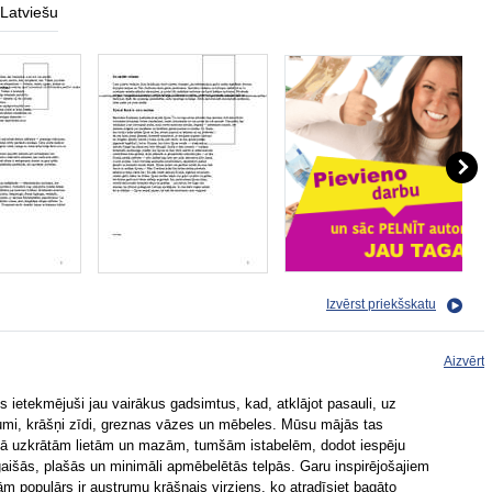
Latviešu
Izvērst priekšskatu
Aizvērt
s ietekmējuši jau vairākus gadsimtus, kad, atklājot pasauli, uz
rumi, krāšņi zīdi, greznas vāzes un mēbeles. Mūsu mājās tas
itā uzkrātām lietām un mazām, tumšām istabelēm, dodot iespēju
aišās, plašās un minimāli apmēbelētās telpās. Garu inspirējošajiem
jām populārs ir austrumu krāšņais virziens, ko atradīsiet bagāto