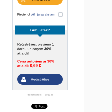
Pievienot
vēlmju sarakstam
Gribi lētāk?
Reģistrējies
, pievieno 1
darbu un saņem
30%
atlaidi
!
Cena autoriem ar 30%
0,69 €
atlaidi:
Reģistrēties
Identifikators:
651136