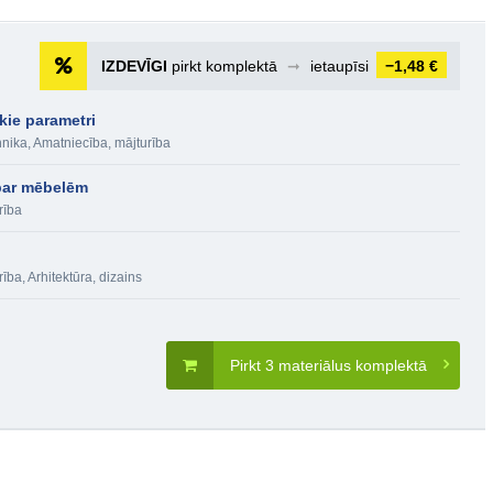
IZDEVĪGI
pirkt komplektā
➞
ietaupīsi
−1,48 €
kie parametri
hnika
,
Amatniecība, mājturība
 par mēbelēm
rība
rība
,
Arhitektūra, dizains
Pirkt 3 materiālus komplektā