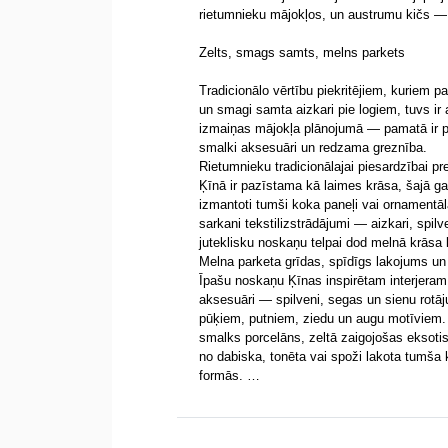
rietumnieku mājokļos, un austrumu kičs — 
Zelts, smags samts, melns parkets
Tradicionālo vērtību piekritējiem, kuriem p
un smagi samta aizkari pie logiem, tuvs ir 
izmaiņas mājokļa plānojumā — pamatā ir pi
smalki aksesuāri un redzama greznība.
Rietumnieku tradicionālajai piesardzībai pr
Ķīnā ir pazīstama kā laimes krāsa, šajā g
izmantoti tumši koka paneļi vai ornamentāla
sarkani tekstilizstrādājumi — aizkari, spilv
juteklisku noskaņu telpai dod melnā krāsa 
Melna parketa grīdas, spīdīgs lakojums u
Īpašu noskaņu Ķīnas inspirētam interjeram 
aksesuāri — spilveni, segas un sienu rotāj
pūķiem, putniem, ziedu un augu motīviem. 
smalks porcelāns, zeltā zaigojošas eksoti
no dabiska, tonēta vai spoži lakota tumša k
formās. …