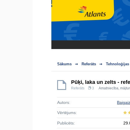
Sākums
Referāts
Tehnoloģijas
Pūķi, laka un zelts - re
Referāts
3
Amatniecība, mājtur
Autors:
Baigai
Vērtējums:
Publicēts:
29.