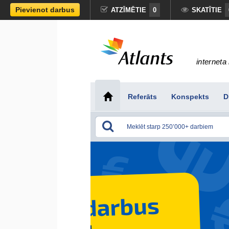
Pievienot darbus
ATZĪMĒTIE
0
SKATĪTIE
interneta 
Referāts
Konspekts
D