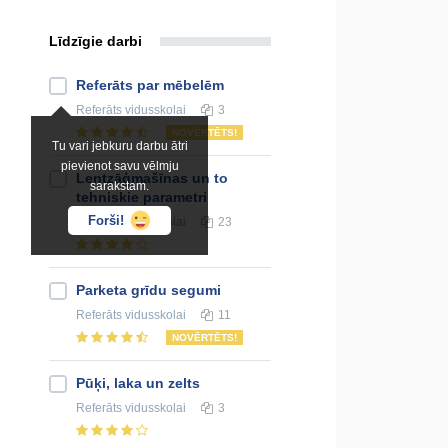
Līdzīgie darbi
Referāts par mēbelēm
Referāts
vidusskolai
3
NOVĒRTĒTS!
Tu vari jebkuru darbu ātri
pievienot savu vēlmju
Lentzāģmašīnas un to
sarakstam.
tehniskie parametri
Forši!
Referāts
vidusskolai
23
Parketa grīdu segumi
Referāts
vidusskolai
11
NOVĒRTĒTS!
Pūķi, laka un zelts
Referāts
vidusskolai
3