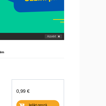
Aizvērt
lēm
0,99 €
Ielikt grozā