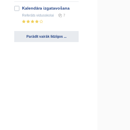
Kalendāra izgatavošana
Referāts
vidusskolai
7
Parādīt vairāk līdzīgos ...