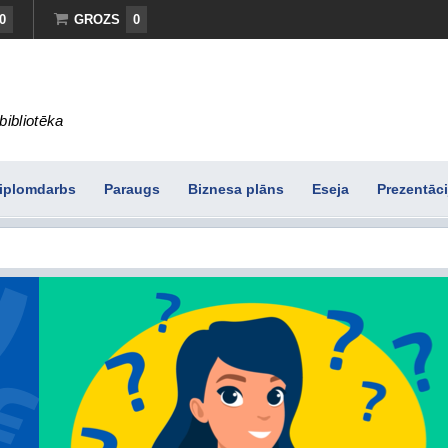
0
GROZS
0
bibliotēka
iplomdarbs
Paraugs
Biznesa plāns
Eseja
Prezentāci