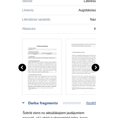
Valoda:
Latviešu
Līmenis:
Augstskolas
Literatūras saraksts:
Nav
Atsauces:
Ir
Darba fragments
Aizvērt
Šobrīd viens no aktuālākajiem jautājumiem