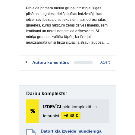
Projekta primārā mērķa grupa ir trūcīgie Rīgas
pilsētas Latgales priekšpilsētas iedzīvotāji, kas
ietver sevī bezpajumtniekus un maznodrošinātās
ģimenes, kurus raksturo zems dzīves līmenis, zemi
ienākumi un nereti nenoteikta dzīvesvieta. Šī
mērķa grupa ir izvēlēta tāpēc, ka tā ir ļoti
neaizsargāta un šī brīža situācijā strauji augoša. …
Autora komentārs
Atvērt
Darbu komplekts:
IZDEVĪGI
pirkt komplektā
➞
ietaupīsi
−6,48 €
Datortīkla izveide mūsdienīgā