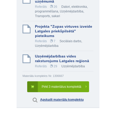
uzņēmumā
Referāts
26
Datori, elektronika,
programmēšana
,
Uzņēmējdarbība
,
Transports, sakari
Projekta "Zupas virtuves izveide
Latgales priekšpilsētā"
pieteikums
Referāts
7
Sociālais darbs
,
Uzņēmējdarbība
Uzņēmējdarbības vides
raksturojums Latgales reģionā
Referāts
29
Uzņēmējdarbība
Materiālu komplekts Nr. 1306667
Pirkt 3 materiālus komplektā
Apskatīt materiālu komplektu