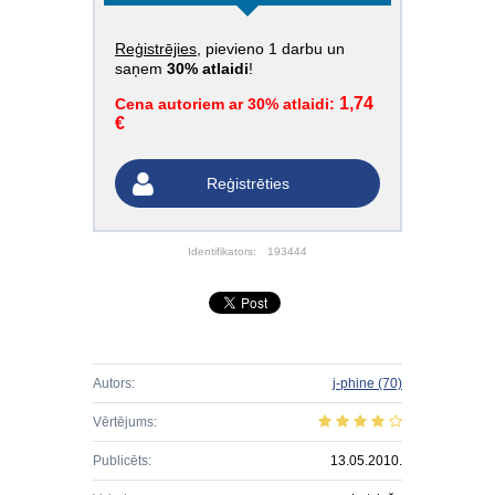
Reģistrējies
, pievieno 1 darbu un
saņem
30% atlaidi
!
1,74
Cena autoriem ar 30% atlaidi:
€
Reģistrēties
Identifikators:
193444
Autors:
j-phine
(70)
Vērtējums:
Publicēts:
13.05.2010.