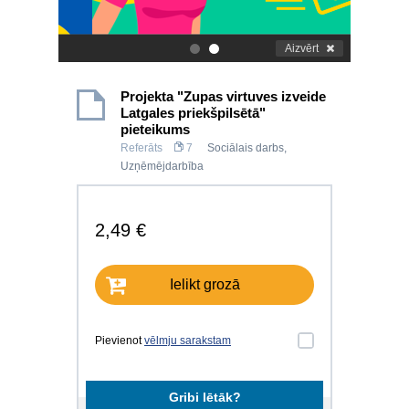
Aizvērt
.
.
Projekta "Zupas virtuves izveide
Latgales priekšpilsētā"
pieteikums
Referāts
7
Sociālais darbs
,
Uzņēmējdarbība
2,49 €
Ielikt grozā
Pievienot
vēlmju sarakstam
Gribi lētāk?