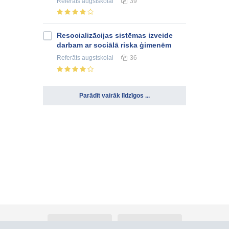
Referāts
augstskolai
39
Resocializācijas sistēmas izveide
darbam ar sociālā riska ģimenēm
Referāts
augstskolai
36
Parādīt vairāk līdzīgos ...
Par Atlants.lv
Reklāma