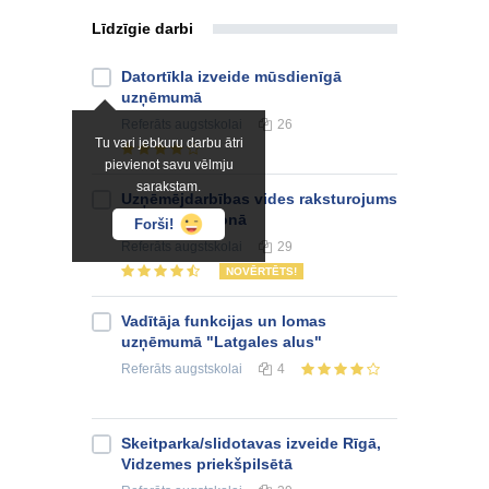
Līdzīgie darbi
Datortīkla izveide mūsdienīgā
uzņēmumā
Referāts
augstskolai
26
Tu vari jebkuru darbu ātri
pievienot savu vēlmju
sarakstam.
Uzņēmējdarbības vides raksturojums
Latgales reģionā
Forši!
Referāts
augstskolai
29
NOVĒRTĒTS!
Vadītāja funkcijas un lomas
uzņēmumā "Latgales alus"
Referāts
augstskolai
4
Skeitparka/slidotavas izveide Rīgā,
Vidzemes priekšpilsētā