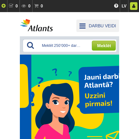
0
0
0
LV
DARBU VEIDI
Meklēt