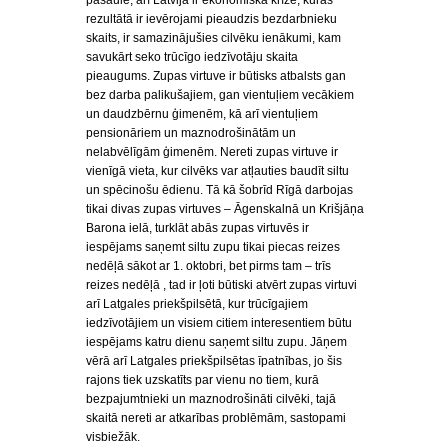
pasaulē, arī Latvijā ir ekonomiskā krīze, kuras
rezultātā ir ievērojami pieaudzis bezdarbnieku
skaits, ir samazinājušies cilvēku ienākumi, kam
savukārt seko trūcīgo iedzīvotāju skaita
pieaugums. Zupas virtuve ir būtisks atbalsts gan
bez darba palikušajiem, gan vientuļiem vecākiem
un daudzbērnu ģimenēm, kā arī vientuļiem
pensionāriem un maznodrošinātām un
nelabvēlīgām ģimenēm. Nereti zupas virtuve ir
vienīgā vieta, kur cilvēks var atļauties baudīt siltu
un spēcinošu ēdienu. Tā kā šobrīd Rīgā darbojas
tikai divas zupas virtuves – Āgenskalnā un Krišjāņa
Barona ielā, turklāt abās zupas virtuvēs ir
iespējams saņemt siltu zupu tikai piecas reizes
nedēļā sākot ar 1. oktobri, bet pirms tam – trīs
reizes nedēļā , tad ir ļoti būtiski atvērt zupas virtuvi
arī Latgales priekšpilsētā, kur trūcīgajiem
iedzīvotājiem un visiem citiem interesentiem būtu
iespējams katru dienu saņemt siltu zupu. Jāņem
vērā arī Latgales priekšpilsētas īpatnības, jo šis
rajons tiek uzskatīts par vienu no tiem, kurā
bezpajumtnieki un maznodrošināti cilvēki, tajā
skaitā nereti ar atkarības problēmām, sastopami
visbiežāk.