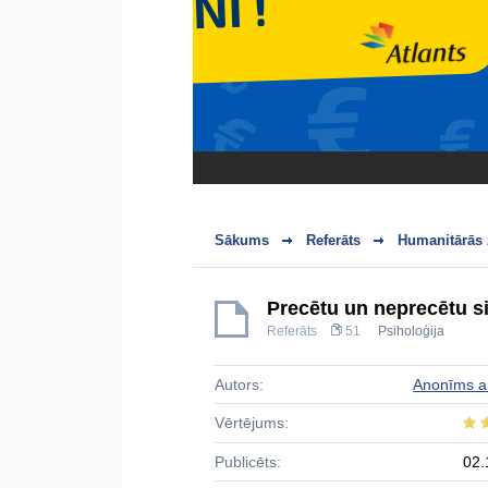
Sākums
Referāts
Humanitārās 
Precētu un neprecētu si
Referāts
51
Psiholoģija
Autors:
Anonīms a
Vērtējums:
Publicēts:
02.