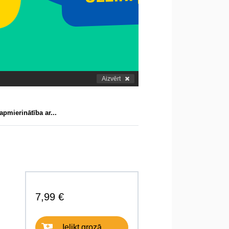
Aizvērt
apmierinātība ar...
7,99 €
Ielikt grozā