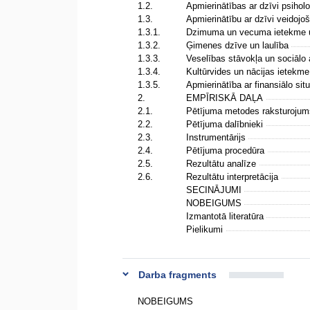
1.2.
Apmierinātības ar dzīvi psihol
1.3.
Apmierinātību ar dzīvi veidojoš
1.3.1.
Dzimuma un vecuma ietekme uz
1.3.2.
Ģimenes dzīve un laulība
1.3.3.
Veselības stāvokļa un sociālo 
1.3.4.
Kultūrvides un nācijas ietekm
1.3.5.
Apmierinātība ar finansiālo sit
2.
EMPĪRISKĀ DAĻA
2.1.
Pētījuma metodes raksturoju
2.2.
Pētījuma dalībnieki
2.3.
Instrumentārijs
2.4.
Pētījuma procedūra
2.5.
Rezultātu analīze
2.6.
Rezultātu interpretācija
SECINĀJUMI
NOBEIGUMS
Izmantotā literatūra
Pielikumi
Darba fragments
NOBEIGUMS