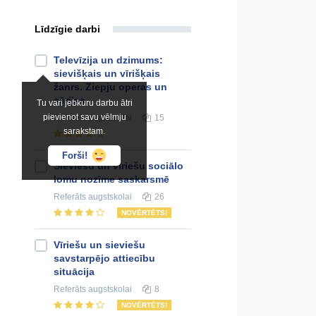
Līdzīgie darbi
Televīzija un dzimums:
sievišķais un vīrišķais
žanrs. Ziepju operas un
sērijas
Tu vari jebkuru darbu ātri
pievienot savu vēlmju
Referāts
augstskolai
15
sarakstam.
Forši!
Sieviešu un vīriešu sociālo
lomu nozīme saskarsmē
Referāts
augstskolai
26
NOVĒRTĒTS!
Vīriešu un sieviešu
savstarpējo attiecību
situācija
Referāts
augstskolai
8
NOVĒRTĒTS!