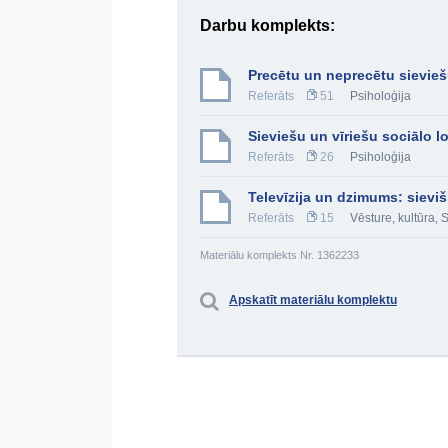
Darbu komplekts:
Precētu un neprecētu sieviešu
Referāts
51
Psiholoģija
Sieviešu un vīriešu sociālo
Referāts
26
Psiholoģija
Televīzija un dzimums: sieviš
Referāts
15
Vēsture, kultūra
,
S
Materiālu komplekts Nr. 1362233
Apskatīt materiālu komplektu