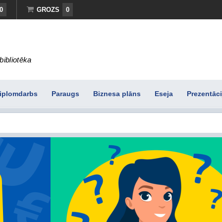
0
GROZS
0
bibliotēka
iplomdarbs
Paraugs
Biznesa plāns
Eseja
Prezentāci