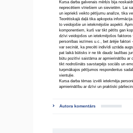
Kursa darba galvenais mērķis bija noskaidro
neprecētiem vīriešiem un sievietēm. Lai sas
un iepriekš veikto pētījumu analīze, tika v
Teorētiskajā daļā tika apkopota informācija 
to veidojošie un ietekmējošie aspekti. Apmi
komponentiem, kurš var tikt pētīts gan k
dzīvi veidojošos un ietekmējošos faktoros v
personības iezīmes u.c., bet ārējie faktori
var secināt, ka precēti indivīdi uzrāda aug
pat laikā būtisks ir ne tik daudz laulības ju
būtu pozitīvi saistāma ar apmierinātību ar d
tikt nodrošināts savstarpējs sociāls un emoc
turpmākajos pētījumos respondentus sadalīt
vientuļie.
Kursa darba tēmas izvēli ietekmēja personi
apmierinātību ar dzīvi un praktiski pārliecin
Autora komentārs