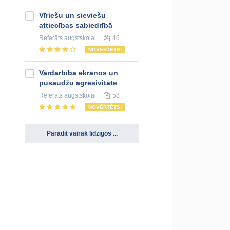
Vīriešu un sieviešu
attiecības sabiedrībā
Referāts
augstskolai
46
NOVĒRTĒTS!
Vardarbība ekrānos un
pusaudžu agresivitāte
Referāts
augstskolai
58
NOVĒRTĒTS!
Parādīt vairāk līdzīgos ...