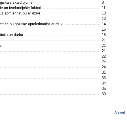
oģiskais skaidrojums
8
ie un ietekmējošie faktori
11
 apmierinātību ar dzīvi
13
13
attiecību nozīme apmierinātībā ar dzīvi
14
e
16
uāciju un darbu
18
21
ms
21
21
22
24
24
31
33
34
35
39
Aizvērt