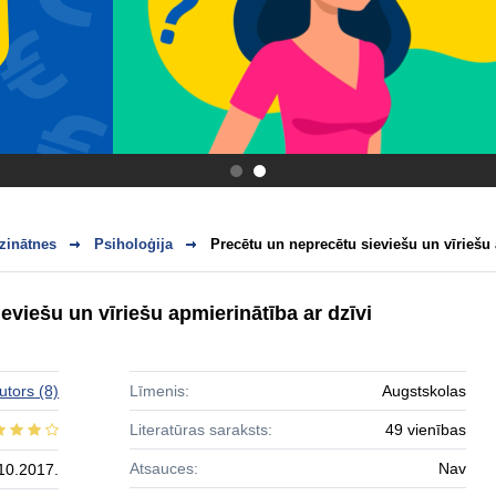
.
.
zinātnes
Psiholoģija
Precētu un neprecētu sieviešu un vīriešu 
eviešu un vīriešu apmierinātība ar dzīvi
utors
(8)
Līmenis:
Augstskolas
Literatūras saraksts:
49 vienības
Atsauces:
Nav
10.2017.