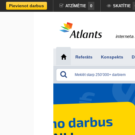
Pievienot darbus
ATZĪMĒTIE
0
SKATĪTIE
interneta 
Referāts
Konspekts
D