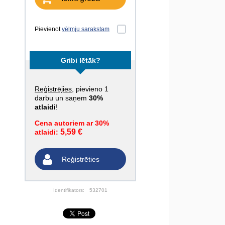
Pievienot
vēlmju sarakstam
Gribi lētāk?
Reģistrējies
, pievieno 1
darbu un saņem
30%
atlaidi
!
Cena autoriem ar 30%
5,59 €
atlaidi:
Reģistrēties
Identifikators:
532701