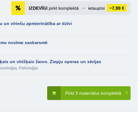
IZDEVĪGI
pirkt komplektā
➞
ietaupīsi
−7,98 €
 un vīriešu apmierinātība ar dzīvi
 lomu nozīme saskarsmē
ķais un vīrišķais žanrs. Ziepju operas un sērijas
ocioloģija
,
Psiholoģija
Pirkt 3 materiālus komplektā