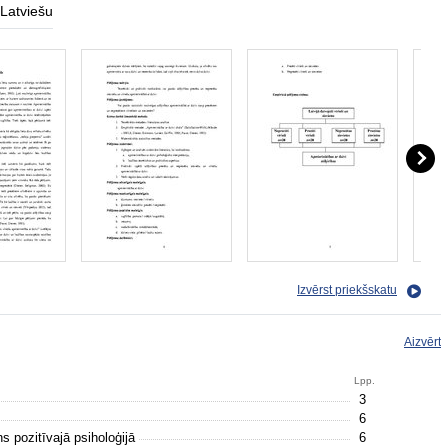
Latviešu
Izvērst priekšskatu
Aizvērt
Lpp.
3
6
s pozitīvajā psiholoģijā
6