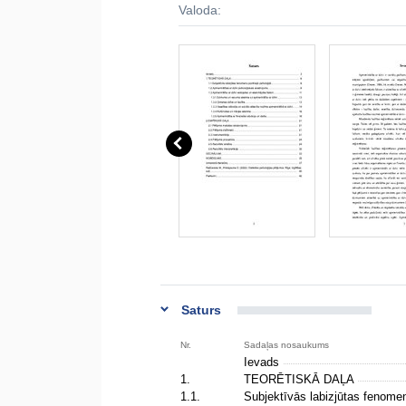
Valoda:
Saturs
Nr.
Sadaļas nosaukums
Ievads
1.
TEORĒTISKĀ DAĻA
1.1.
Subjektīvās labizjūtas fenomen