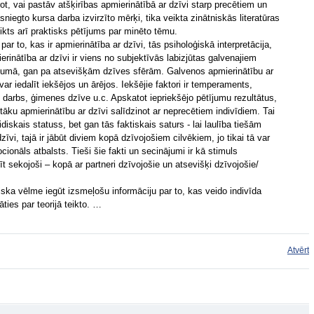
t, vai pastāv atšķirības apmierinātībā ar dzīvi starp precētiem un
niegto kursa darba izvirzīto mērķi, tika veikta zinātniskās literatūras
eikts arī praktisks pētījums par minēto tēmu.
par to, kas ir apmierinātība ar dzīvi, tās psiholoģiskā interpretācija,
erinātība ar dzīvi ir viens no subjektīvās labizjūtas galvenajiem
opumā, gan pa atsevišķām dzīves sfērām. Galvenos apmierinātību ar
ar iedalīt iekšējos un ārējos. Iekšējie faktori ir temperaments,
 - darbs, ģimenes dzīve u.c. Apskatot iepriekšējo pētījumu rezultātus,
stāku apmierinātību ar dzīvi salīdzinot ar neprecētiem indivīdiem. Tai
ridiskais statuss, bet gan tās faktiskais saturs - lai laulība tiešām
zīvi, tajā ir jābūt diviem kopā dzīvojošiem cilvēkiem, jo tikai tā var
ionāls atbalsts. Tieši šie fakti un secinājumi ir kā stimuls
 sekojoši – kopā ar partneri dzīvojošie un atsevišķi dzīvojošie/
ska vēlme iegūt izsmeļošu informāciju par to, kas veido indivīda
āties par teorijā teikto. …
Atvērt