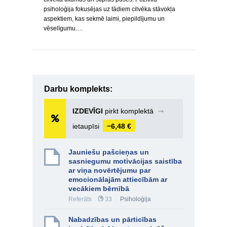
psiholoģija fokusējas uz tādiem cilvēka stāvokļa
aspektiem, kas sekmē laimi, piepildījumu un
vēselīgumu.…
Darbu komplekts:
IZDEVĪGI
pirkt komplektā
➞
ietaupīsi
−6,48 €
Jauniešu pašcieņas un
sasniegumu motivācijas saistība
ar viņa novērtējumu par
emocionālajām attiecībām ar
vecākiem bērnībā
Referāts
33
Psiholoģija
Nabadzības un pārticības