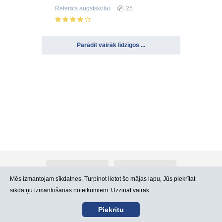
Referāts
augstskolai
25
Parādīt vairāk līdzīgos ...
Par Atlants.lv
Reklāma
Mēs izmantojam sīkdatnes. Turpinot lietot šo mājas lapu, Jūs piekrītat
sīkdatņu izmantošanas noteikumiem. Uzzināt vairāk.
Kontakti
Lietošanas noteikumi
Piekrītu