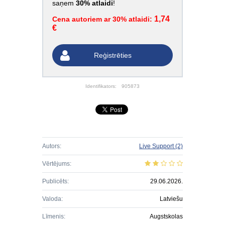
saņem
30% atlaidi
!
1,74
Cena autoriem ar 30% atlaidi:
€
Reģistrēties
Identifikators:
905873
Autors:
Live Support
(2)
Vērtējums:
Publicēts:
29.06.2026.
Valoda:
Latviešu
Līmenis:
Augstskolas