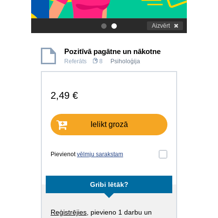
Aizvērt
.
.
Pozitīvā pagātne un nākotne
Referāts
8
Psiholoģija
2,49 €
Ielikt grozā
Pievienot
vēlmju sarakstam
Gribi lētāk?
Reģistrējies
, pievieno 1 darbu un