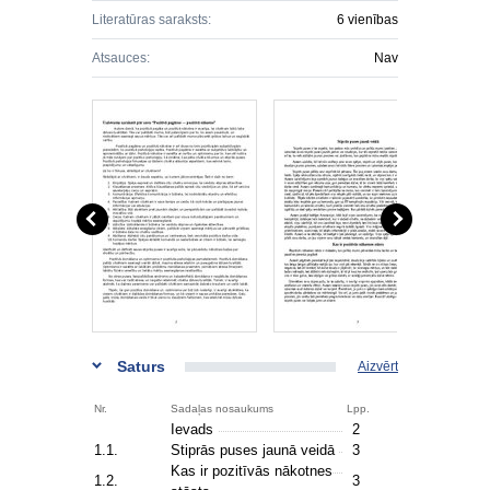
Literatūras saraksts:
6 vienības
Atsauces:
Nav
Saturs
Aizvērt
Nr.
Sadaļas nosaukums
Lpp.
Ievads
2
1.1.
Stiprās puses jaunā veidā
3
Kas ir pozitīvās nākotnes
1.2.
3