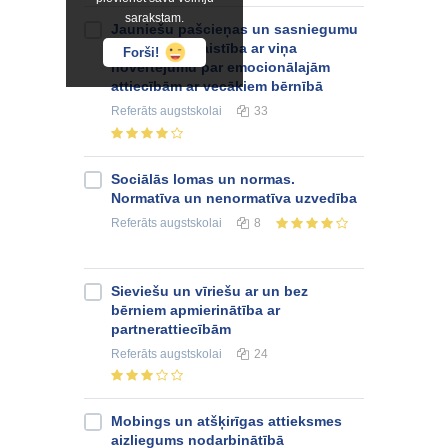
sarakstam.
Jauniešu pašcieņas un sasniegumu
motivācijas saistība ar viņa
Forši!
novērtējumu par emocionālajām
attiecībām ar vecākiem bērnībā
Referāts
augstskolai
33
Sociālās lomas un normas.
Normatīva un nenormatīva uzvedība
Referāts
augstskolai
8
Sieviešu un vīriešu ar un bez
bērniem apmierinātība ar
partnerattiecībām
Referāts
augstskolai
24
Mobings un atšķirīgas attieksmes
aizliegums nodarbinātībā