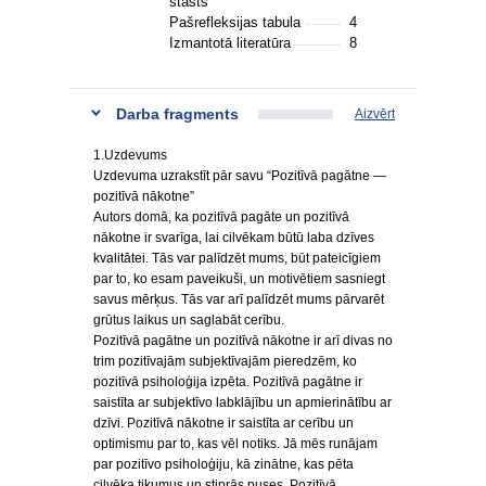
stāsts
Pašrefleksijas tabula
4
Izmantotā literatūra
8
Darba fragments
Aizvērt
1.Uzdevums
Uzdevuma uzrakstīt pār savu “Pozitīvā pagātne —
pozitīvā nākotne”
Autors domā, ka pozitīvā pagāte un pozitīvā
nākotne ir svarīga, lai cilvēkam būtū laba dzīves
kvalitātei. Tās var palīdzēt mums, būt pateicīgiem
par to, ko esam paveikuši, un motivētiem sasniegt
savus mērķus. Tās var arī palīdzēt mums pārvarēt
grūtus laikus un saglabāt cerību.
Pozitīvā pagātne un pozitīvā nākotne ir arī divas no
trim pozitīvajām subjektīvajām pieredzēm, ko
pozitīvā psiholoģija izpēta. Pozitīvā pagātne ir
saistīta ar subjektīvo labklājību un apmierinātību ar
dzīvi. Pozitīvā nākotne ir saistīta ar cerību un
optimismu par to, kas vēl notiks. Jā mēs runājam
par pozitīvo psiholoģiju, kā zinātne, kas pēta
cilvēka tikumus un stiprās puses. Pozitīvā