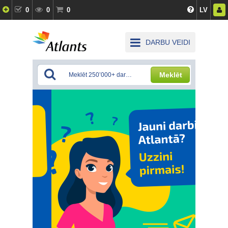
0
0
0
LV
DARBU VEIDI
Meklēt