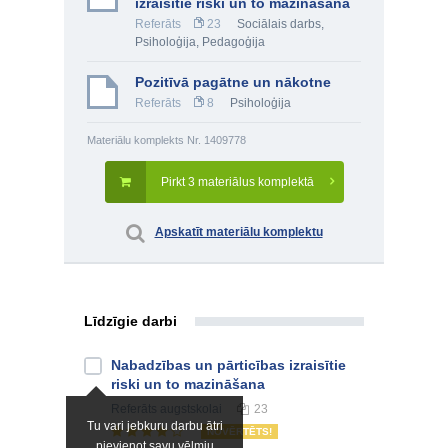
izraisītie riski un to mazināšana
Referāts
23
Sociālais darbs
,
Psiholoģija
,
Pedagoģija
Pozitīvā pagātne un nākotne
Referāts
8
Psiholoģija
Materiālu komplekts Nr. 1409778
Pirkt 3 materiālus komplektā
Apskatīt materiālu komplektu
Līdzīgie darbi
Nabadzības un pārticības izraisītie
riski un to mazināšana
Referāts
augstskolai
23
Tu vari jebkuru darbu ātri
NOVĒRTĒTS!
pievienot savu vēlmju