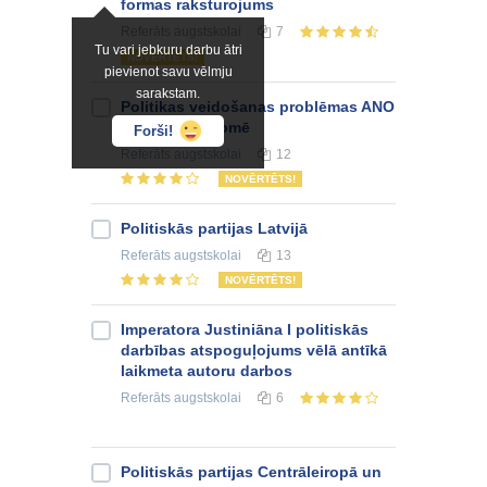
formas raksturojums
Referāts
augstskolai
7
Tu vari jebkuru darbu ātri
NOVĒRTĒTS!
pievienot savu vēlmju
sarakstam.
Politikas veidošanas problēmas ANO
drošības padomē
Forši!
Referāts
augstskolai
12
NOVĒRTĒTS!
Politiskās partijas Latvijā
Referāts
augstskolai
13
NOVĒRTĒTS!
Imperatora Justiniāna I politiskās
darbības atspoguļojums vēlā antīkā
laikmeta autoru darbos
Referāts
augstskolai
6
Politiskās partijas Centrāleiropā un