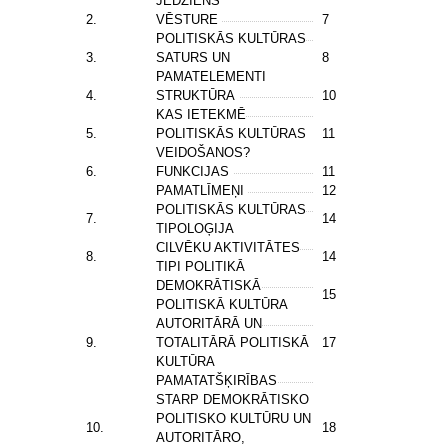
JĒDZIENS
2.
VĒSTURE
7
POLITISKĀS KULTŪRAS
3.
SATURS UN
8
PAMATELEMENTI
4.
STRUKTŪRA
10
KAS IETEKMĒ
5.
POLITISKĀS KULTŪRAS
11
VEIDOŠANOS?
6.
FUNKCIJAS
11
PAMATLĪMEŅI
12
POLITISKĀS KULTŪRAS
7.
14
TIPOLOĢIJA
CILVĒKU AKTIVITĀTES
8.
14
TIPI POLITIKĀ
DEMOKRĀTISKĀ
15
POLITISKĀ KULTŪRA
AUTORITĀRĀ UN
9.
TOTALITĀRĀ POLITISKĀ
17
KULTŪRA
PAMATATŠĶIRĪBAS
STARP DEMOKRĀTISKO
POLITISKO KULTŪRU UN
10.
18
AUTORITĀRO,