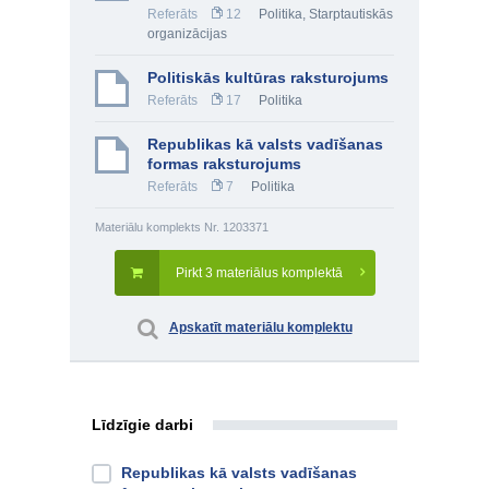
Referāts
12
Politika
,
Starptautiskās
organizācijas
Politiskās kultūras raksturojums
Referāts
17
Politika
Republikas kā valsts vadīšanas
formas raksturojums
Referāts
7
Politika
Materiālu komplekts Nr. 1203371
Pirkt 3 materiālus komplektā
Apskatīt materiālu komplektu
Līdzīgie darbi
Republikas kā valsts vadīšanas