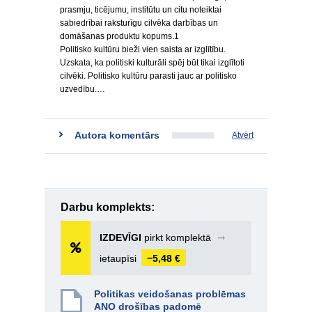
prasmju, ticējumu, institūtu un citu noteiktai
sabiedrībai raksturīgu cilvēka darbības un
domāšanas produktu kopums.1
Politisko kultūru bieži vien saista ar izglītību.
Uzskata, ka politiski kulturāli spēj būt tikai izglītoti
cilvēki. Politisko kultūru parasti jauc ar politisko
uzvedību.…
Autora komentārs
Atvērt
Darbu komplekts:
IZDEVĪGI
pirkt komplektā
➞
ietaupīsi
−5,48 €
Politikas veidošanas problēmas
ANO drošības padomē