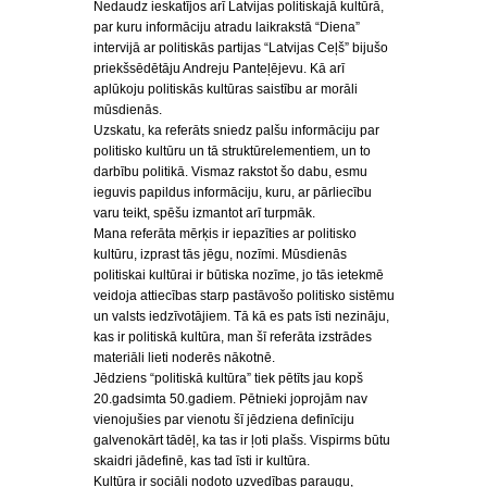
Nedaudz ieskatījos arī Latvijas politiskajā kultūrā,
par kuru informāciju atradu laikrakstā “Diena”
intervijā ar politiskās partijas “Latvijas Ceļš” bijušo
priekšsēdētāju Andreju Panteļējevu. Kā arī
aplūkoju politiskās kultūras saistību ar morāli
mūsdienās.
Uzskatu, ka referāts sniedz palšu informāciju par
politisko kultūru un tā struktūrelementiem, un to
darbību politikā. Vismaz rakstot šo dabu, esmu
ieguvis papildus informāciju, kuru, ar pārliecību
varu teikt, spēšu izmantot arī turpmāk.
Mana referāta mērķis ir iepazīties ar politisko
kultūru, izprast tās jēgu, nozīmi. Mūsdienās
politiskai kultūrai ir būtiska nozīme, jo tās ietekmē
veidoja attiecības starp pastāvošo politisko sistēmu
un valsts iedzīvotājiem. Tā kā es pats īsti nezināju,
kas ir politiskā kultūra, man šī referāta izstrādes
materiāli lieti noderēs nākotnē.
Jēdziens “politiskā kultūra” tiek pētīts jau kopš
20.gadsimta 50.gadiem. Pētnieki joprojām nav
vienojušies par vienotu šī jēdziena definīciju
galvenokārt tādēļ, ka tas ir ļoti plašs. Vispirms būtu
skaidri jādefinē, kas tad īsti ir kultūra.
Kultūra ir sociāli nodoto uzvedības paraugu,