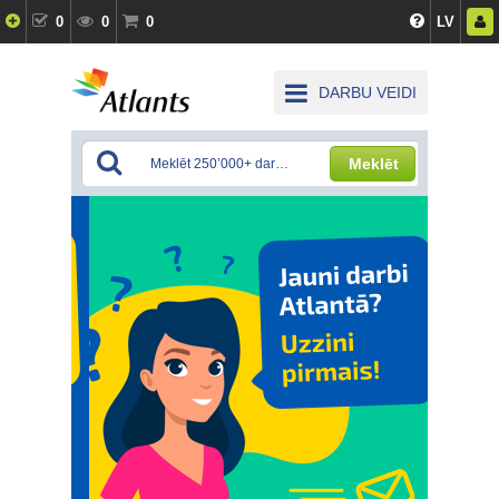
0
0
0
LV
DARBU VEIDI
Meklēt