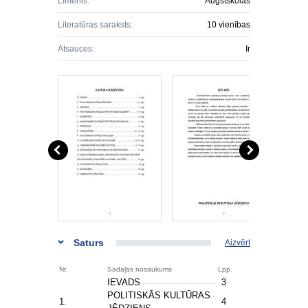
Līmenis:
Augstskolas
Literatūras saraksts:
10 vienības
Atsauces:
Ir
Saturs
Aizvērt
Nr.
Sadaļas nosaukums
Lpp.
IEVADS
3
POLITISKĀS KULTŪRAS
1.
4