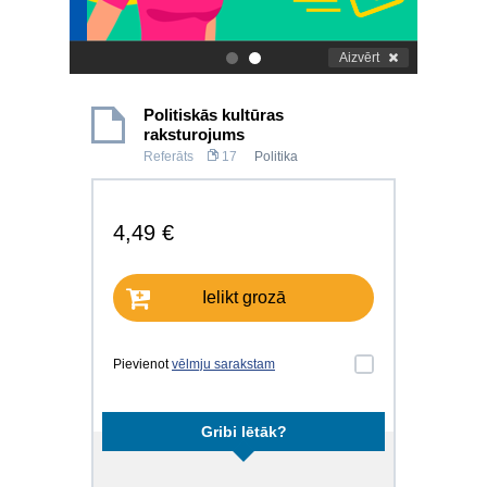
Aizvērt
.
.
Politiskās kultūras
raksturojums
Referāts
17
Politika
4,49 €
Ielikt grozā
Pievienot
vēlmju sarakstam
Gribi lētāk?