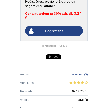
Reģistrējies
, pievieno 1 darbu un
saņem
30% atlaidi
!
3,14
Cena autoriem ar 30% atlaidi:
€
Reģistrēties
Identifikators:
795638
Autors:
aiverson
(3)
Vērtējums:
Publicēts:
09.12.2005.
Valoda:
Latviešu