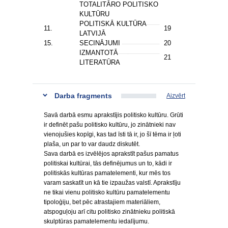
TOTALITĀRO POLITISKO
KULTŪRU
POLITISKĀ KULTŪRA
11.
19
LATVIJĀ
15.
SECINĀJUMI
20
IZMANTOTĀ
21
LITERATŪRA
Darba fragments
Aizvērt
Savā darbā esmu aprakstījis politisko kultūru. Grūti
ir definēt pašu politisko kultūru, jo zinātnieki nav
vienojušies kopīgi, kas tad īsti tā ir, jo šī tēma ir ļoti
plaša, un par to var daudz diskutēt.
Sava darbā es izvēlējos aprakstīt pašus pamatus
politiskai kultūrai, tās definējumus un to, kādi ir
politiskās kultūras pamatelementi, kur mēs tos
varam saskatīt un kā tie izpaužas valstī. Aprakstīju
ne tikai vienu politisko kultūru pamatelementu
tipoloģiju, bet pēc atrastajiem materiāliem,
atspoguļoju arī citu politisko zinātnieku politiskā
skulptūras pamatelementu iedalījumu.