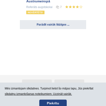
Austrumeiropā
Referāts
augstskolai
7
NOVĒRTĒTS!
Parādīt vairāk līdzīgos ...
Par Atlants.lv
Reklāma
Mēs izmantojam sīkdatnes. Turpinot lietot šo mājas lapu, Jūs piekrītat
sīkdatņu izmantošanas noteikumiem. Uzzināt vairāk.
Kontakti
Lietošanas noteikumi
Piekrītu