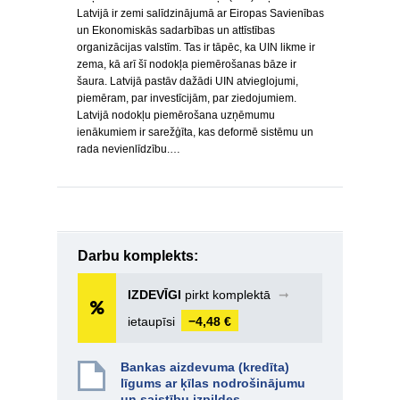
Latvijā ir zemi salīdzinājumā ar Eiropas Savienības
un Ekonomiskās sadarbības un attīstības
organizācijas valstīm. Tas ir tāpēc, ka UIN likme ir
zema, kā arī šī nodokļa piemērošanas bāze ir
šaura. Latvijā pastāv dažādi UIN atvieglojumi,
piemēram, par investīcijām, par ziedojumiem.
Latvijā nodokļu piemērošana uzņēmumu
ienākumiem ir sarežģīta, kas deformē sistēmu un
rada nevienlīdzību.…
Darbu komplekts:
IZDEVĪGI
pirkt komplektā
➞
ietaupīsi
−4,48 €
Bankas aizdevuma (kredīta)
līgums ar ķīlas nodrošinājumu
un saistību izpildes