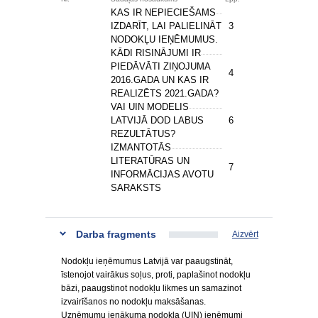
KAS IR NEPIECIEŠAMS
IZDARĪT, LAI PALIELINĀT
3
NODOKĻU IEŅĒMUMUS.
KĀDI RISINĀJUMI IR
PIEDĀVĀTI ZIŅOJUMA
4
2016.GADA UN KAS IR
REALIZĒTS 2021.GADA?
VAI UIN MODELIS
LATVIJĀ DOD LABUS
6
REZULTĀTUS?
IZMANTOTĀS
LITERATŪRAS UN
7
INFORMĀCIJAS AVOTU
SARAKSTS
Darba fragments
Aizvērt
Nodokļu ieņēmumus Latvijā var paaugstināt,
īstenojot vairākus soļus, proti, paplašinot nodokļu
bāzi, paaugstinot nodokļu likmes un samazinot
izvairīšanos no nodokļu maksāšanas.
Uzņēmumu ienākuma nodokļa (UIN) ieņēmumi