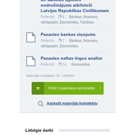
nodrošinājums atbilstoši
Latvijas Republikas Civillikumam
Referāts
8
Bankas, finanses,
vērtspapīri
,
Ekonomika
,
Tiesības
Pasaules bankas ziņojums
Referāts
7
Bankas, finanses,
vērtspapīri
,
Ekonomika
Pasaules naftas tirgus analīze
Referāts
14
Ekonomika
Materiālu komplekts Nr. 1396504
Pirkt 3 materiālus komplektā
Apskatīt materiālu komplektu
Līdzīgie darbi