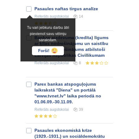
Pasaules naftas tirgus analīze
Referāts
augstskolai
14
Tu vari jebkuru darbu ātri
pievienot savu vēlmju
Bankas aizdevuma (kredīta) līgums
sarakstam.
ar ķīlas nodrošinājumu un saistību
izpildes nodrošinājums atbilstoši
Forši!
Latvijas Republikas Civillikumam
Referāts
augstskolai
8
Parex bankas atspoguļojums
laikrakstā "Diena" un portālā
"www.tvnet.lv" laika periodā no
01.06.09.-30.11.09.
Referāts
augstskolai
39
Pasaules ekonomiskā krīze
(1929.-1931.) un sociāldemokrātu