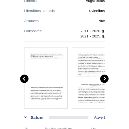
Līmenis:
Augstskolas
Literatūras saraksts:
4 vienības
Atsauces:
Nav
Laikposms:
2011. - 2020. g.
2021. - 2025. g.
Saturs
Aizvērt
Nr.
Sadaļas nosaukums
Lpp.