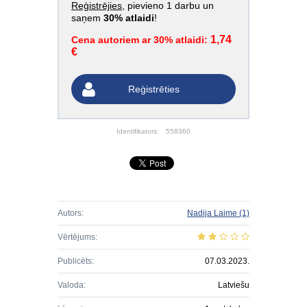
Reģistrējies
, pievieno 1 darbu un
saņem
30% atlaidi
!
1,74
Cena autoriem ar 30% atlaidi:
€
Reģistrēties
Identifikators:
558360
Autors:
Nadija Laime
(1)
Vērtējums:
Publicēts:
07.03.2023.
Valoda:
Latviešu