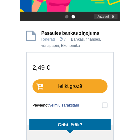
Aizvērt
.
.
Pasaules bankas ziņojums
Referāts
7
Bankas, finanses,
vērtspapīri
,
Ekonomika
2,49 €
Ielikt grozā
Pievienot
vēlmju sarakstam
Gribi lētāk?