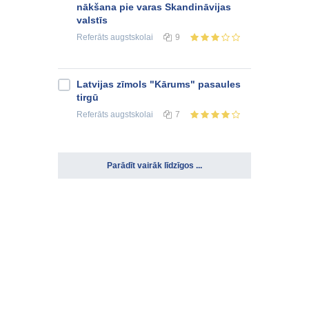
nākšana pie varas Skandināvijas
valstīs
Referāts
augstskolai
9
Latvijas zīmols "Kārums" pasaules
tirgū
Referāts
augstskolai
7
Parādīt vairāk līdzīgos ...