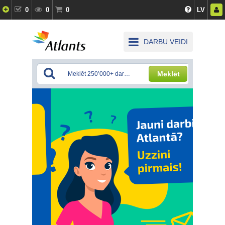
0
0
0
LV
DARBU VEIDI
Meklēt