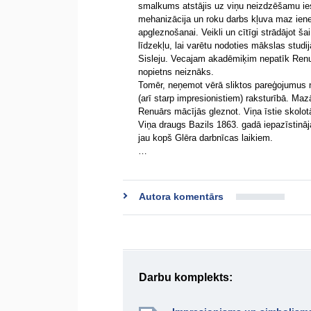
smalkums atstājis uz viņu neizdzēšamu ies
mehanizācija un roku darbs kļuva maz iene
apgleznošanai. Veikli un cītīgi strādājot 
līdzekļu, lai varētu nodoties mākslas stud
Sisleju. Vecajam akadēmiķim nepatīk Renu
nopietns neiznāks.
Tomēr, neņemot vērā sliktos pareģojumus 
(arī starp impresionistiem) raksturībā. Maz
Renuārs mācījās gleznot. Viņa īstie skolot
Viņa draugs Bazils 1863. gadā iepazīstinā
jau kopš Glēra darbnīcas laikiem.
…
Autora komentārs
Darbu komplekts: