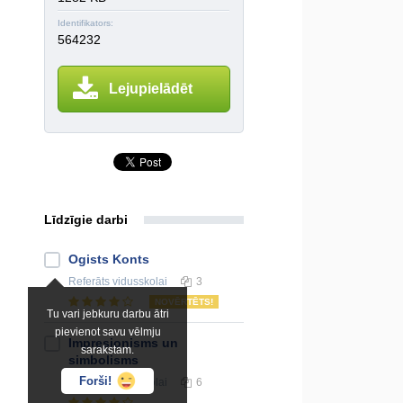
Identifikators:
564232
Lejupielādēt
Līdzīgie darbi
Ogists Konts
Referāts
vidusskolai
3
NOVĒRTĒTS!
Tu vari jebkuru darbu ātri
pievienot savu vēlmju
Impresionisms un
sarakstam.
simbolisms
Forši!
Referāts
vidusskolai
6