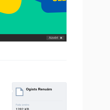
Aizvērt
Ogists Renuārs
Faila izmērs:
1282 KB