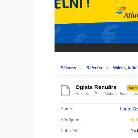
Sākums
Referāts
Māksla, kultū
Ogists Renuārs
Bezm
Referāts
4
Māksla
,
Personības
Autors:
Laura Oz
Vērtējums:
Publicēts:
15.