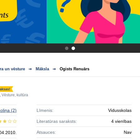
.
.
ra un vēsture
Māksla
Ogists Renuārs
aksas!
,
Vēsture, kultūra
oliņa
(2)
Līmenis:
Vidusskolas
Literatūras saraksts:
4 vienības
Atsauces:
Nav
04.2010.