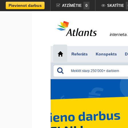
Pievienot darbus
ATZĪMĒTIE
0
SKATĪTIE
interneta 
Referāts
Konspekts
D