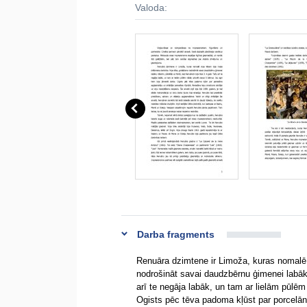
Valoda:
Darba fragments
Renuāra dzimtene ir Limoža, kuras nomalē
nodrošināt savai daudzbērnu ģimenei labāku
arī te negāja labāk, un tam ar lielām pūlēm
Ogists pēc tēva padoma kļūst par porcelān