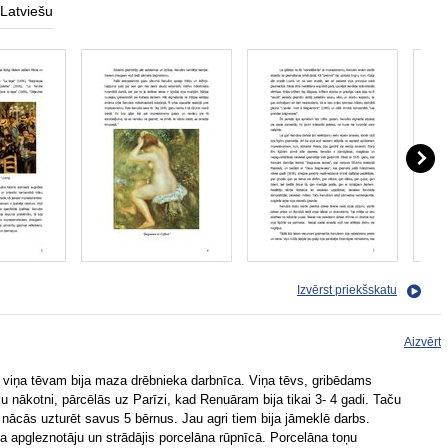
Latviešu
Izvērst priekšskatu
Aizvērt
 viņa tēvam bija maza drēbnieka darbnīca. Viņa tēvs, gribēdams
 nākotni, pārcēlās uz Parīzi, kad Renuāram bija tikai 3- 4 gadi. Taču
 nācās uzturēt savus 5 bērnus. Jau agri tiem bija jāmeklē darbs.
a apgleznotāju un strādājis porcelāna rūpnīcā. Porcelāna toņu