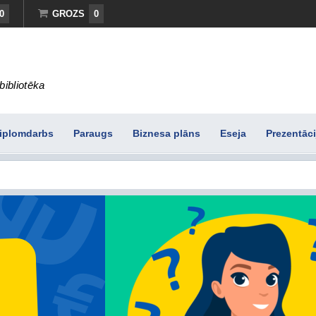
0
GROZS
0
bibliotēka
iplomdarbs
Paraugs
Biznesa plāns
Eseja
Prezentāci