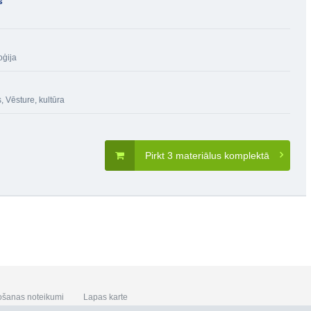
s
oģija
s
,
Vēsture, kultūra
Pirkt 3 materiālus komplektā
ošanas noteikumi
Lapas karte