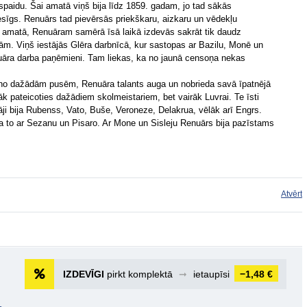
paidu. Šai amatā viņš bija līdz 1859. gadam, jo tad sākās
sīgs. Renuārs tad pievērsās priekškaru, aizkaru un vēdekļu
šai amatā, Renuāram samērā īsā laikā izdevās sakrāt tik daudz
ijām. Viņš iestājās Glēra darbnīcā, kur sastopas ar Bazilu, Monē un
āra darba paņēmieni. Tam liekas, ka no jaunā censoņa nekas
no dažādām pusēm, Renuāra talants auga un nobrieda savā īpatnējā
āk pateicoties dažādiem skolmeistariem, bet vairāk Luvrai. Te īsti
āji bija Rubenss, Vato, Buše, Veroneze, Delakrua, vēlāk arī Engrs.
ja to ar Sezanu un Pisaro. Ar Mone un Sisleju Renuārs bija pazīstams
Atvērt
IZDEVĪGI
pirkt komplektā
➞
ietaupīsi
−1,48 €