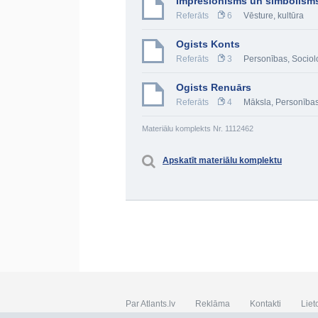
Impresionisms un simbolism
Referāts
6
Vēsture, kultūra
Ogists Konts
Referāts
3
Personības
,
Sociol
Ogists Renuārs
Referāts
4
Māksla
,
Personība
Materiālu komplekts Nr. 1112462
Apskatīt materiālu komplektu
Par Atlants.lv
Reklāma
Kontakti
Liet