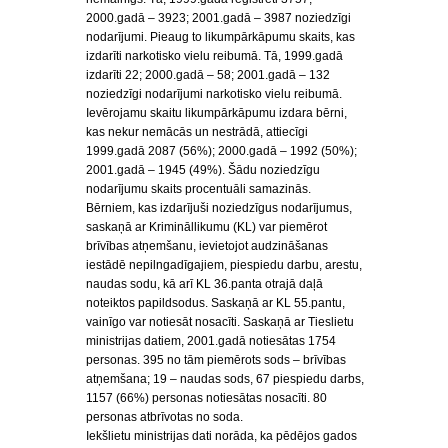
2000.gadā – 3923; 2001.gadā – 3987 noziedzīgi
nodarījumi. Pieaug to likumpārkāpumu skaits, kas
izdarīti narkotisko vielu reibumā. Tā, 1999.gadā
izdarīti 22; 2000.gadā – 58; 2001.gadā – 132
noziedzīgi nodarījumi narkotisko vielu reibumā.
Ievērojamu skaitu likumpārkāpumu izdara bērni,
kas nekur nemācās un nestrādā, attiecīgi
1999.gadā 2087 (56%); 2000.gadā – 1992 (50%);
2001.gadā – 1945 (49%). Šādu noziedzīgu
nodarījumu skaits procentuāli samazinās.
Bērniem, kas izdarījuši noziedzīgus nodarījumus,
saskaņā ar Krimināllikumu (KL) var piemērot
brīvības atņemšanu, ievietojot audzināšanas
iestādē nepilngadīgajiem, piespiedu darbu, arestu,
naudas sodu, kā arī KL 36.panta otrajā daļā
noteiktos papildsodus. Saskaņā ar KL 55.pantu,
vainīgo var notiesāt nosacīti. Saskaņā ar Tieslietu
ministrijas datiem, 2001.gadā notiesātas 1754
personas. 395 no tām piemērots sods – brīvības
atņemšana; 19 – naudas sods, 67 piespiedu darbs,
1157 (66%) personas notiesātas nosacīti. 80
personas atbrīvotas no soda.
Iekšlietu ministrijas dati norāda, ka pēdējos gados