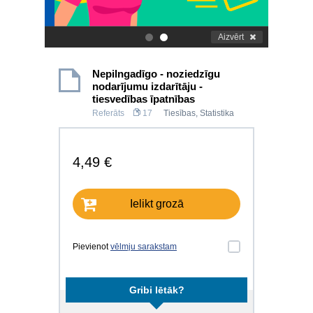
Aizvērt
.
.
Nepilngadīgo - noziedzīgu
nodarījumu izdarītāju -
tiesvedības īpatnības
Referāts
17
Tiesības
,
Statistika
4,49 €
Ielikt grozā
Pievienot
vēlmju sarakstam
Gribi lētāk?