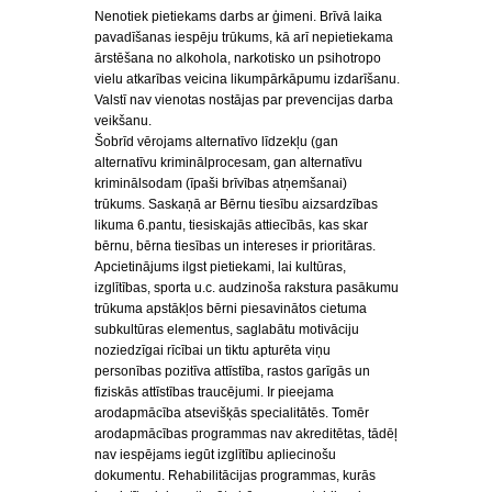
Nenotiek pietiekams darbs ar ģimeni. Brīvā laika
pavadīšanas iespēju trūkums, kā arī nepietiekama
ārstēšana no alkohola, narkotisko un psihotropo
vielu atkarības veicina likumpārkāpumu izdarīšanu.
Valstī nav vienotas nostājas par prevencijas darba
veikšanu.
Šobrīd vērojams alternatīvo līdzekļu (gan
alternatīvu kriminālprocesam, gan alternatīvu
kriminālsodam (īpaši brīvības atņemšanai)
trūkums. Saskaņā ar Bērnu tiesību aizsardzības
likuma 6.pantu, tiesiskajās attiecībās, kas skar
bērnu, bērna tiesības un intereses ir prioritāras.
Apcietinājums ilgst pietiekami, lai kultūras,
izglītības, sporta u.c. audzinoša rakstura pasākumu
trūkuma apstākļos bērni piesavinātos cietuma
subkultūras elementus, saglabātu motivāciju
noziedzīgai rīcībai un tiktu apturēta viņu
personības pozitīva attīstība, rastos garīgās un
fiziskās attīstības traucējumi. Ir pieejama
arodapmācība atsevišķās specialitātēs. Tomēr
arodapmācības programmas nav akreditētas, tādēļ
nav iespējams iegūt izglītību apliecinošu
dokumentu. Rehabilitācijas programmas, kurās