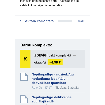
iesaistīta daļa notiesāto bērnu, nav stabilas, jo
valsts to finansējumā nepiedalās.…
Autora komentārs
Atvērt
Darbu komplekts:
IZDEVĪGI
pirkt komplektā
➞
ietaupīsi
−4,98 €
Nepilngadīgo - noziedzīgu
nodarījumu izdarītāju -
tiesvedības īpatnības
Referāts
17
Tiesības
,
Statistika
Nepilngadīgo delikvence
sociālajā vidē