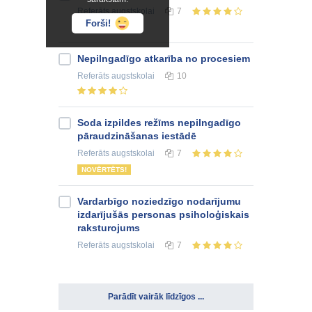
Referāts
augstskolai
7
Forši!
Nepilngadīgo atkarība no procesiem
Referāts
augstskolai
10
Soda izpildes režīms nepilngadīgo
pāraudzināšanas iestādē
Referāts
augstskolai
7
NOVĒRTĒTS!
Vardarbīgo noziedzīgo nodarījumu
izdarījušās personas psiholoģiskais
raksturojums
Referāts
augstskolai
7
Parādīt vairāk līdzīgos ...