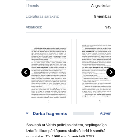
Līmenis:
Augstskolas
Literatūras saraksts:
8 vienības
Atsauces:
Nav
Darba fragments
Aizvērt
Saskaņā ar Valsts policijas datiem, nepilngadīgo
izdarīto likumpārkāpumu skaits šobrīd ir samērā
nemainīgs. Tā, 1999.gadā reģistrēti 3757;