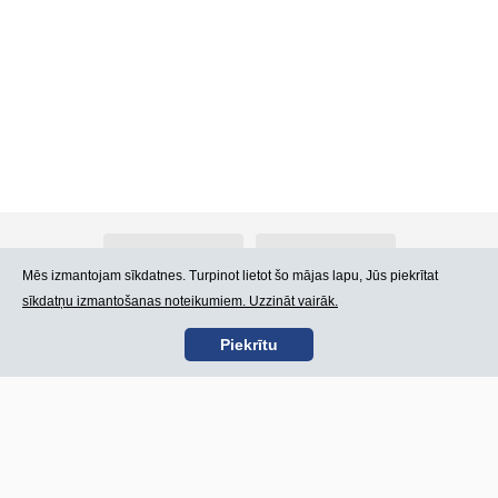
Par Atlants.lv
Reklāma
Mēs izmantojam sīkdatnes. Turpinot lietot šo mājas lapu, Jūs piekrītat
sīkdatņu izmantošanas noteikumiem. Uzzināt vairāk.
Kontakti
Lietošanas noteikumi
Piekrītu
SIA „CDI” © 2002 -
Lapas karte
2026