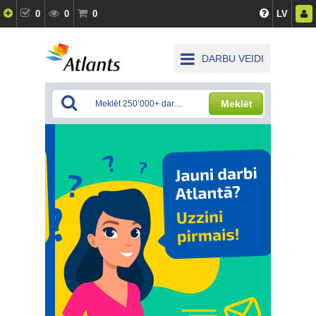
0
0
0
LV
DARBU VEIDI
Meklēt