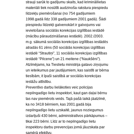
strauji sarūk to gadījumu skaits, kad krimināllietas
materiāli tiek nosūtīti audzinoša rakstura piespiedu
līdzekļu piemērošanai (no 754 gadījumiem
1998.gadā līdz 338 gadījumiem 2001.gadā). Šādi
piespiedu līdzekļi galvenokārt ir galvojums vai
ievietošana sociālās korekcijas izglītības iestādē
(mācību pāraudzināšanas iestādē). 2002./2003.
m.g. sākumā sociālās korekcijas izglītības iestādēs
atradās 61 zēns (50 sociālās korekcijas izglītības
iestādē “Strautiņi”, 11 sociālās korekcijas izglītības
iestādē “Pilcene”) un 21 meitene (“Naukšēni”).
Atzīmējams, ka Tieslietu ministrija gatavo ziņojumu
un ieteikumus par jautājumiem, kas saistīti ar bērna
tiesībām, it īpaši saistībā ar sociālās korekcijas
iestāžu attīstību.
Preventīvo darbu lielākoties veic policijas
nepilngadīgo lietu inspektori, kaut gan daļai bērnu
tas nav piemērots veids. Tajā pašā laikā jāatzīmē,
ka no 3418 bērniem, kas 2001.gadā bija
nepilngadīgo lietu uzskaitē, jaunus noziegumus
izdarījuši 430 bērni, administratīvos pārkāpumus –
tikai 223 bērni. Līdz ar to nepilngadīgo lietu
inspektoru darbu prevencijas jomā jāuzskata par
samērā efektīvu.