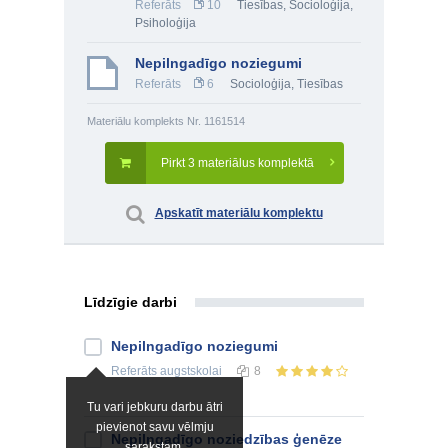
Referāts
10
Tiesības
,
Socioloģija
,
Psiholoģija
Nepilngadīgo noziegumi
Referāts
6
Socioloģija
,
Tiesības
Materiālu komplekts Nr. 1161514
Pirkt 3 materiālus komplektā
Apskatīt materiālu komplektu
Līdzīgie darbi
Nepilngadīgo noziegumi
Referāts
augstskolai
8
Tu vari jebkuru darbu ātri
pievienot savu vēlmju
Nepilngadīgo noziedzības ģenēze
sarakstam.