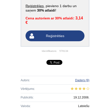
Reģistrējies
, pievieno 1 darbu un
saņem
30% atlaidi
!
3,14
Cena autoriem ar 30% atlaidi:
€
Reģistrēties
Identifikators:
578134
Autors:
Daders
(9)
Vērtējums:
Publicēts:
19.12.2006.
Valoda:
Latviešu