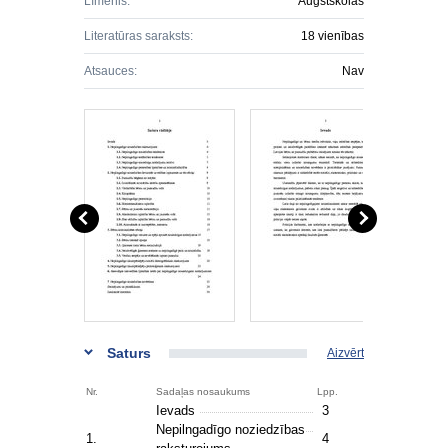
Līmenis:
Augstskolas
Literatūras saraksts:
18 vienības
Atsauces:
Nav
Saturs
Aizvērt
Nr.
Sadaļas nosaukums
Lpp.
Ievads
3
Nepilngadīgo noziedzības
1.
4