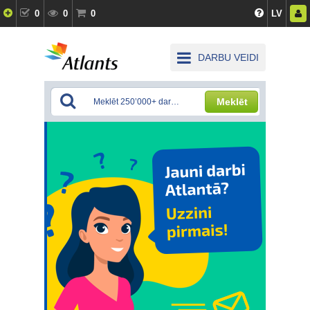
0
0
0
LV
DARBU VEIDI
Meklēt