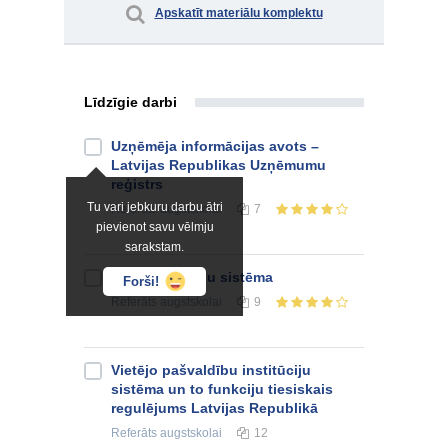
Apskatīt materiālu komplektu
Līdzīgie darbi
Uzņēmēja informācijas avots –
Latvijas Republikas Uzņēmumu
reģistrs
Tu vari jebkuru darbu ātri
Referāts
augstskolai
7
pievienot savu vēlmju
sarakstam.
Latvijas tiesību sistēma
Forši!
Referāts
augstskolai
9
Vietējo pašvaldību institūciju
sistēma un to funkciju tiesiskais
regulējums Latvijas Republikā
Referāts
augstskolai
12