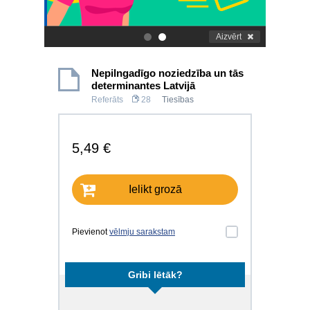
Aizvērt
.
.
Nepilngadīgo noziedzība un tās
determinantes Latvijā
Referāts
28
Tiesības
5,49 €
Ielikt grozā
Pievienot
vēlmju sarakstam
Gribi lētāk?