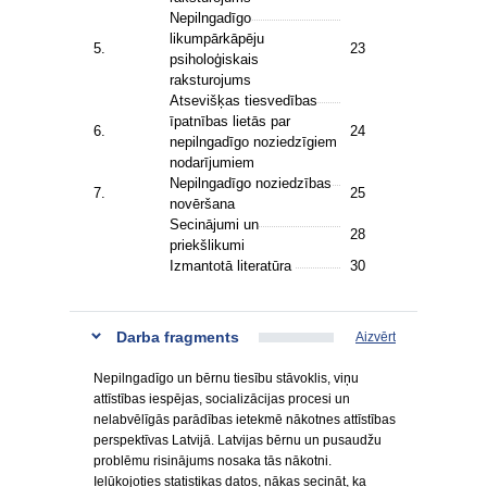
Nepilngadīgo
likumpārkāpēju
5.
23
psiholoģiskais
raksturojums
Atsevišķas tiesvedības
īpatnības lietās par
6.
24
nepilngadīgo noziedzīgiem
nodarījumiem
Nepilngadīgo noziedzības
7.
25
novēršana
Secinājumi un
28
priekšlikumi
Izmantotā literatūra
30
Darba fragments
Aizvērt
Nepilngadīgo un bērnu tiesību stāvoklis, viņu
attīstības iespējas, socializācijas procesi un
nelabvēlīgās parādības ietekmē nākotnes attīstības
perspektīvas Latvijā. Latvijas bērnu un pusaudžu
problēmu risinājums nosaka tās nākotni.
Ielūkojoties statistikas datos, nākas secināt, ka