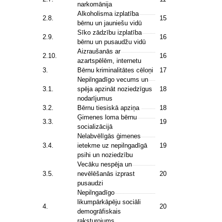
narkomānija
Alkoholisma izplatība
2.8.
15
bērnu un jauniešu vidū
Sīko zādzību izplatība
2.9.
16
bērnu un pusaudžu vidū
Aizraušanās ar
2.10.
16
azartspēlēm, internetu
3.
Bērnu kriminalitātes cēloņi
17
Nepilngadīgo vecums un
3.1.
spēja apzināt noziedzīgus
18
nodarījumus
3.2.
Bērnu tiesiskā apziņa
18
Ģimenes loma bērnu
3.3.
19
socializācijā
Nelabvēlīgās ģimenes
3.4.
ietekme uz nepilngadīgā
19
psihi un noziedzību
Vecāku nespēja un
3.5.
nevēlēšanās izprast
20
pusaudzi
Nepilngadīgo
likumpārkāpēju sociāli
4.
20
demogrāfiskais
raksturojums