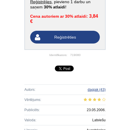
Reģistrējies
, pievieno 1 darbu un
saņem
30% atlaidi
!
3,84
Cena autoriem ar 30% atlaidi:
€
Reģistrēties
Identifikators:
719080
Autors:
dagjak
(43)
Vērtējums:
Publicēts:
23.05.2006.
Valoda:
Latviešu