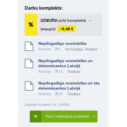
Darbu komplekts:
IZDEVĪGI
pirkt komplektā
➞
ietaupīsi
−6,48 €
Nepilngadīgo noziedzība
Referāts
5
Socioloģija
,
Tiesības
Nepilngadīgo noziedzība un
determinantes Latvijā
Referāts
28
Tiesības
Nepilngadīgo noziedzība un tās
determinantes Latvijā
Referāts
28
Tiesības
Materiālu komplekts Nr. 1146088
Pirkt 3 materiālus komplektā