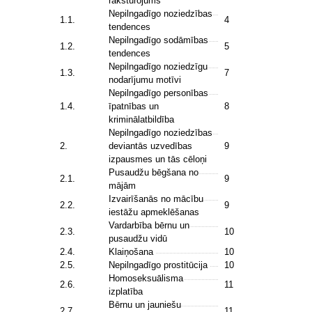
raksturojums
Nepilngadīgo noziedzības
1.1.
4
tendences
Nepilngadīgo sodāmības
1.2.
5
tendences
Nepilngadīgo noziedzīgu
1.3.
7
nodarījumu motīvi
Nepilngadīgo personības
1.4.
īpatnības un
8
kriminālatbildība
Nepilngadīgo noziedzības
2.
deviantās uzvedības
9
izpausmes un tās cēloņi
Pusaudžu bēgšana no
2.1.
9
mājām
Izvairīšanās no mācību
2.2.
9
iestāžu apmeklēšanas
Vardarbība bērnu un
2.3.
10
pusaudžu vidū
2.4.
Klaiņošana
10
2.5.
Nepilngadīgo prostitūcija
10
Homoseksuālisma
2.6.
11
izplatība
Bērnu un jauniešu
2.7.
11