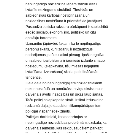
nepilngadīgo noziedzība ieņem stabilu vietu
izdarīto noziegumu struktūrā. Tiesiskās un
sabiedriskās kārtības nostiprināšana un
noziedzības novēršana ir prioritārākie jautājumi.
Pusaudžu tiesiska rakstura pārkāpumi ir sabiedrībā
esošo sociālo, ekonomisko, politisko un citu
apstākļu barometrs.
Uzmanību jāpievērš faktam, ka to nepilngadīgo
personu skaits, kuri izdarījuši noziedzīgus
nodarījumus, pašreiz atkal pieaug. Īpaši negatīva
un sabiedrībai bīstama ir jauniešu izdarīto smago
noziegumu (slepkavība, tīšu miesas bojājumu
izdarīšana, izvarošana) skaita palielināšanās
tendence.
Liela daļa no nepilngadīgajiem noziedzniekiem
nekur nestrādā un nemācās un viņu eksistences
galvenais avots ir zādzības un sīkas laupīšanas.
Taču policijas apkopotie skaitļi ir tikai leduskalna
redzamā daļa, jo daudziem likumpārkāpumiem
policijai vispār netiek ziņots.
Policijas darbinieki, kas nodarbojas ar
nepilngadīgo noziedzības problēmām, uzskata, ka
galvenais iemesls, kas liek pusaudžiem pārkāpt