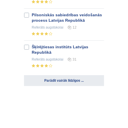
Pilsoniskās sabiedrības veidošanās
process Latvijas Republikā
Referāts
augstskolai
12
Šķīrējtiesas institūts Latvijas
Republikā
Referāts
augstskolai
31
Parādīt vairāk līdzīgos ...