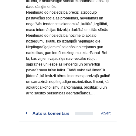
likumu, ir nelabvēlīgie sociāli ekonomiskie apstākļi
daudzās ģimenēs.
Nepilngadīgo noziedzība precīzi atspoguļo
pastāvošās sociālās problēmas, nevēlamās un
negatīvās tendences ekonomikā, kultūrā, izglītībā,
masu informācijas līdzekļu darbībā un citās sfērās.
Nepilngadīgo noziedzība nozīmē to atklāto
noziegumu skaitu, ko izdarījuši nepilngadīgie.
Nepilngadīgajiem mūsdienās ir pieejamas gan
narkotikas, gan ieroči noziegumu izdarīšanai. Bet
tā, kas viņiem vajadzīgs nav- vecāku rūpju,
sapratnes un iespējas lietderīgi un pilnvērtīgi
pavadīt savu brīvo laiku. Tādēļ valstiskā līmenī ir
jādomā, kā ievirzīt bērnu intereses pareizajā gultnē
un samazināt nepilngadīgo noziedzības līmeni, kā
apkarot alkoholismu, narkomāniju, prostitūciju un
ar to saistīto personības degradēšanos.…
Autora komentārs
Atvērt