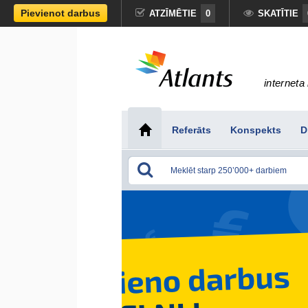
Pievienot darbus
ATZĪMĒTIE
0
SKATĪTIE
interneta 
Referāts
Konspekts
D