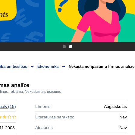
.
.
ba un tiesības
Ekonomika
Nekustamo īpašumu firmas analīze
mas analīze
tings, reklāma
,
Nekustamais īpašums
aaK
(15)
Līmenis:
Augstskolas
Literatūras saraksts:
Nav
Atsauces:
Nav
11.2008.