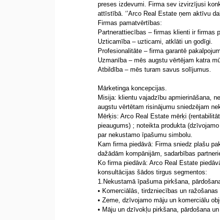
preses izdevumi. Firma sev izvirzījusi ko
attīstībā. ‘’Arco Real Estate ņem aktīvu da
Firmas pamatvērtības:
Partnerattiecības – firmas klienti ir firmas 
Uzticamība – uzticami, atklāti un godīgi.
Profesionalitāte – firma garantē pakalpojumu
Uzmanība – mēs augstu vērtējam katra mūs
Atbildība – mēs turam savus solījumus.
Mārketinga koncepcijas.
Misija: klientu vajadzību apmierināšana,
augstu vērtētam risinājumu sniedzējam n
Mērķis: Arco Real Estate mērķi (rentabilit
pieaugums) ; noteikta produkta (dzīvojamo 
par nekustamo īpašumu simbolu.
Kam firma piedāvā: Firma sniedz plašu pa
dažādām kompānijām, sadarbības partneri
Ko firma piedāvā: Arco Real Estate piedāv
konsultācijas šādos tirgus segmentos:
1.Nekustamā īpašuma pirkšana, pārdošana
• Komerciālās, tirdzniecības un ražošanas 
• Zeme, dzīvojamo māju un komerciālu obje
• Māju un dzīvokļu pirkšana, pārdošana un 