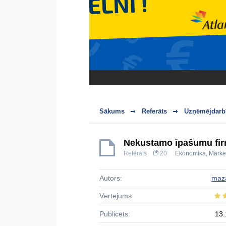
Sākums
Referāts
Uzņēmējdarbī
Nekustamo īpašumu fir
Referāts
20
Ekonomika
,
Mārke
Autors:
maz
Vērtējums:
Publicēts:
13.