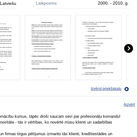
Laikposms:
2000. - 2010. g.
Latviešu
Izvērst priekšskatu
Aizvērt
 apmācību kursus, tāpēc droši saucam sevi par profesionāļu komandu!
ovitāte - tās ir vērtības, ko novērtē mūsu klienti un sadarbības
n firmas tirgus pētījumus izmanto tās klienti, kredītiestādes un