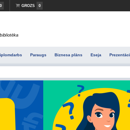
0
GROZS
0
bibliotēka
iplomdarbs
Paraugs
Biznesa plāns
Eseja
Prezentāci