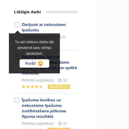
Līdzīgie darbi
Darījumi ar nekustamo
īpašumu
Referāts
augstskolai
5
Tu vari jebkuru darbu ātri
pievienot savu vēlmju
sarakstam.
Dāvinājuma līguma
darījumos ar nekustamo
Forši!
īpašumu atzīšana par spēkā
neesošu
Referāts
augstskolai
18
NOVĒRTĒTS!
Īpašuma tiesības uz
nekustamo īpašumu
nodibināšana pirkuma
līguma rezultātā
Referāts
augstskolai
10