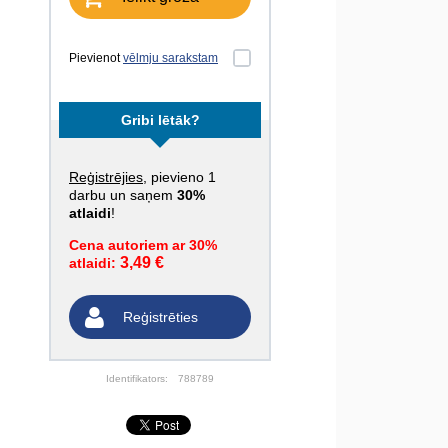
Pievienot
vēlmju sarakstam
Gribi lētāk?
Reģistrējies
, pievieno 1
darbu un saņem
30%
atlaidi
!
Cena autoriem ar 30%
3,49 €
atlaidi:
Reģistrēties
Identifikators:
788789