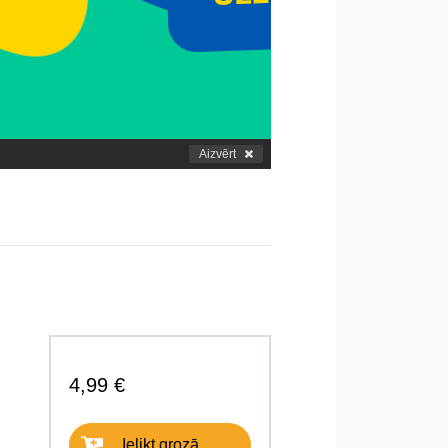
Aizvērt
4,99 €
Ielikt grozā