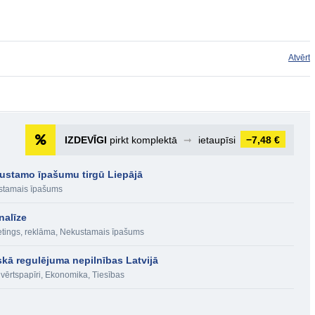
Atvērt
IZDEVĪGI
pirkt komplektā
➞
ietaupīsi
−7,48 €
kustamo īpašumu tirgū Liepājā
stamais īpašums
nalīze
tings, reklāma
,
Nekustamais īpašums
iskā regulējuma nepilnības Latvijā
vērtspapīri
,
Ekonomika
,
Tiesības