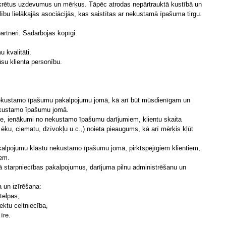
nkrētus uzdevumus un mērķus. Tāpēc atrodas nepārtrauktā kustībā un
lību lielākajās asociācijās, kas saistītas ar nekustamā īpašuma tirgu.
partneri. Sadarbojas kopīgi.
 kvalitāti.
u klienta personību.
 nekustamo īpašumu pakalpojumu jomā, kā arī būt mūsdienīgam un
ekustamo īpašumu jomā.
āte, ienākumi no nekustamo īpašumu darījumiem, klientu skaita
ēku, ciematu, dzīvokļu u.c.,) noieta pieaugums, kā arī mērķis kļūt
kalpojumu klāstu nekustamo īpašumu jomā, pirktspējīgiem klientiem,
em.
ā starpniecības pakalpojumus, darījuma pilnu administrēšanu un
 un izīrēšana:
telpas,
ktu celtniecība,
īre.