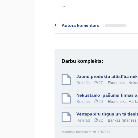
…
Autora komentārs
Darbu komplekts:
Jaunu produktu attīstība ne
Referāts
27
Ekonomika
,
Neku
Nekustamo īpašumu firmas a
Referāts
20
Ekonomika
,
Mārke
Vērtspapīru tirgus un tā ties
Referāts
22
Bankas, finanses, 
Materiālu komplekts Nr. 1157134