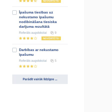
NOVĒRTĒTS!
Īpašuma tiesības uz
nekustamo īpašumu
nodibināšana tiesiska
darījuma rezultātā
Referāts
augstskolai
9
NOVĒRTĒTS!
Darbības ar nekustamo
īpašumu
Referāts
augstskolai
5
Parādīt vairāk līdzīgos ...