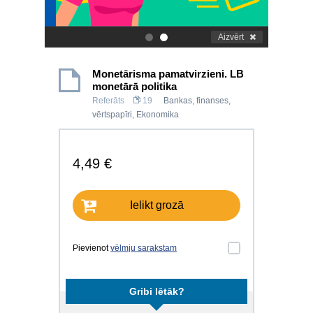
Aizvērt
.
.
Monetārisma pamatvirzieni. LB
monetārā politika
Referāts
19
Bankas, finanses,
vērtspapīri
,
Ekonomika
4,49 €
Ielikt grozā
Pievienot
vēlmju sarakstam
Gribi lētāk?