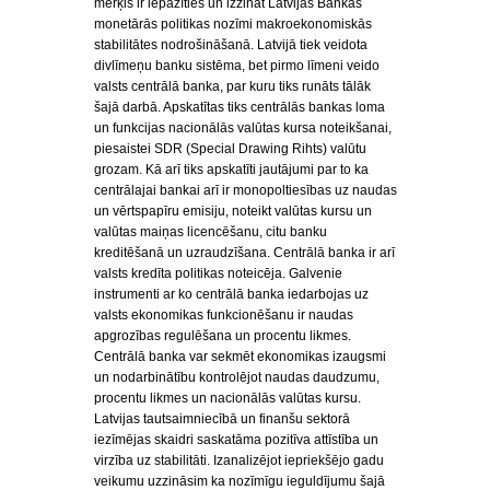
mērķis ir iepazīties un izzināt Latvijas Bankas
monetārās politikas nozīmi makroekonomiskās
stabilitātes nodrošināšanā. Latvijā tiek veidota
divlīmeņu banku sistēma, bet pirmo līmeni veido
valsts centrālā banka, par kuru tiks runāts tālāk
šajā darbā. Apskatītas tiks centrālās bankas loma
un funkcijas nacionālās valūtas kursa noteikšanai,
piesaistei SDR (Special Drawing Rihts) valūtu
grozam. Kā arī tiks apskatīti jautājumi par to ka
centrālajai bankai arī ir monopoltiesības uz naudas
un vērtspapīru emisiju, noteikt valūtas kursu un
valūtas maiņas licencēšanu, citu banku
kreditēšanā un uzraudzīšana. Centrālā banka ir arī
valsts kredīta politikas noteicēja. Galvenie
instrumenti ar ko centrālā banka iedarbojas uz
valsts ekonomikas funkcionēšanu ir naudas
apgrozības regulēšana un procentu likmes.
Centrālā banka var sekmēt ekonomikas izaugsmi
un nodarbinātību kontrolējot naudas daudzumu,
procentu likmes un nacionālās valūtas kursu.
Latvijas tautsaimniecībā un finanšu sektorā
iezīmējas skaidri saskatāma pozitīva attīstība un
virzība uz stabilitāti. Izanalizējot iepriekšējo gadu
veikumu uzzināsim ka nozīmīgu ieguldījumu šajā