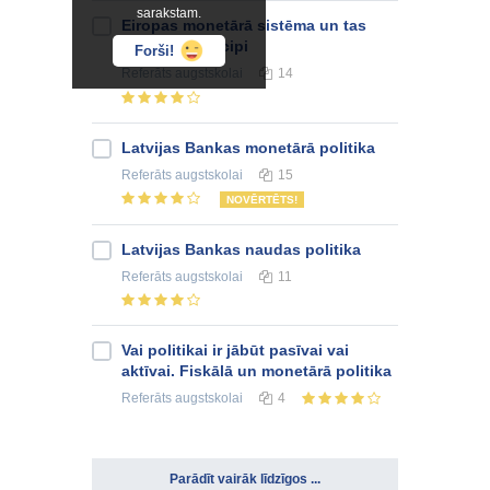
sarakstam.
Eiropas monetārā sistēma un tas
darbības principi
Forši!
Referāts
augstskolai
14
Latvijas Bankas monetārā politika
Referāts
augstskolai
15
NOVĒRTĒTS!
Latvijas Bankas naudas politika
Referāts
augstskolai
11
Vai politikai ir jābūt pasīvai vai
aktīvai. Fiskālā un monetārā politika
Referāts
augstskolai
4
Parādīt vairāk līdzīgos ...