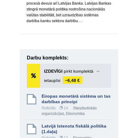
procesā devusi arī Latvijas Banka. Latvijas Bankas
stingrā monetārā politika nodrošina nacionālās
valūtas stabilitāti, bet uzraudzības sistēmas
darbība banku sektora darbību.…
Darbu komplekts:
IZDEVĪGI
pirkt komplektā
➞
ietaupīsi
−6,48 €
Eiropas monetārā sistēma un tas
darbības principi
Referāts
14
Starptautiskās
organizācijas
,
Ekonomika
Latvijā īstenota fiskālā politika
(1.daļa)