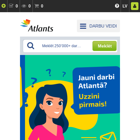
0
0
0
LV
DARBU VEIDI
Meklēt