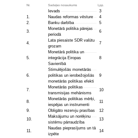
Nr.
Sadaļas nosaukums
Lpp.
Ievads
3
1.
Naudas reformas vēsture
4
2.
Banku darbība
5
Monetārā politika pārejas
3.
6
periodā
Lata piesaiste SDR valūtu
4.
7
grozam
Monetārā politika un
5.
integrācija Eiropas
8
Savienībā
Stimulējošās monetārās
6.
politikas un ierobežojošās
9
monetārās politikas efekti
Monetārās politikas
7.
10
transmisijas mehānisms
Monetārās politikas mērķi,
8.
11
iespējas un instrumenti
9.
Obligāto rezervju prasības
12
Maksājumu un norēķinu
10.
13
sistēmu pārraudzība
Naudas pieprasījums un tā
11.
14
izpēte