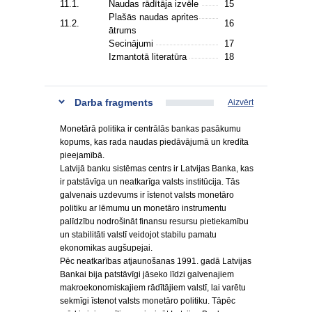
11.1.
Naudas rādītāja izvēle
15
Plašās naudas aprites
11.2.
16
ātrums
Secinājumi
17
Izmantotā literatūra
18
Darba fragments
Aizvērt
Monetārā politika ir centrālās bankas pasākumu
kopums, kas rada naudas piedāvājumā un kredīta
pieejamībā.
Latvijā banku sistēmas centrs ir Latvijas Banka, kas
ir patstāvīga un neatkarīga valsts institūcija. Tās
galvenais uzdevums ir īstenot valsts monetāro
politiku ar lēmumu un monetāro instrumentu
palīdzību nodrošināt finansu resursu pietiekamību
un stabilitāti valstī veidojot stabilu pamatu
ekonomikas augšupejai.
Pēc neatkarības atjaunošanas 1991. gadā Latvijas
Bankai bija patstāvīgi jāseko līdzi galvenajiem
makroekonomiskajiem rādītājiem valstī, lai varētu
sekmīgi īstenot valsts monetāro politiku. Tāpēc