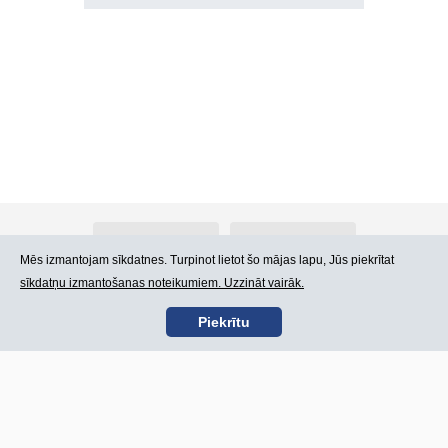
Par Atlants.lv
Reklāma
Mēs izmantojam sīkdatnes. Turpinot lietot šo mājas lapu, Jūs piekrītat
sīkdatņu izmantošanas noteikumiem. Uzzināt vairāk.
Kontakti
Lietošanas noteikumi
Piekrītu
SIA „CDI” © 2002 -
Lapas karte
2026