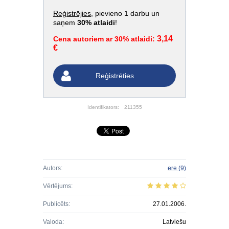
Reģistrējies
, pievieno 1 darbu un
saņem
30% atlaidi
!
3,14
Cena autoriem ar 30% atlaidi:
€
Reģistrēties
Identifikators:
211355
Autors:
ere
(9)
Vērtējums:
Publicēts:
27.01.2006.
Valoda:
Latviešu