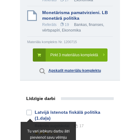
Referāts
17
Ekonomika
Monetārisma pamatvirzieni. LB
monetārā politika
Referāts
19
Bankas, finanses,
vērtspapīri
,
Ekonomika
Materiālu komplekts Nr. 1200715
Pirkt 3 materiālus komplektā
Apskatīt materiālu komplektu
Līdzīgie darbi
Latvijā īstenota fiskālā politika
(1.daļa)
Referāts
augstskolai
17
Tu vari jebkuru darbu ātri
pievienot savu vēlmju