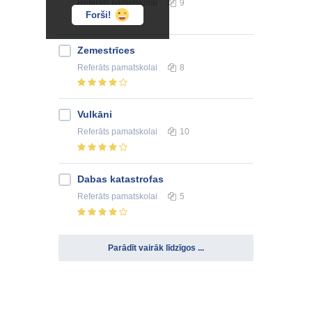
Referāts
pamatskolai
9
Forši!
Zemestrīces
Referāts
pamatskolai
8
Vulkāni
Referāts
pamatskolai
10
Dabas katastrofas
Referāts
pamatskolai
5
Parādīt vairāk līdzīgos ...