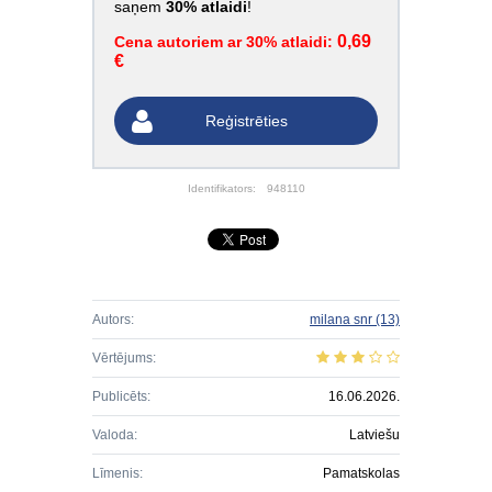
saņem
30% atlaidi
!
0,69
Cena autoriem ar 30% atlaidi:
€
Reģistrēties
Identifikators:
948110
Autors:
milana snr
(13)
Vērtējums:
Publicēts:
16.06.2026.
Valoda:
Latviešu
Līmenis:
Pamatskolas