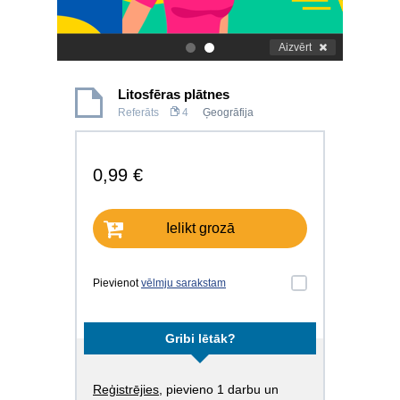
Aizvērt
.
.
Litosfēras plātnes
Referāts
4
Ģeogrāfija
0,99 €
Ielikt grozā
Pievienot
vēlmju sarakstam
Gribi lētāk?
Reģistrējies
, pievieno 1 darbu un