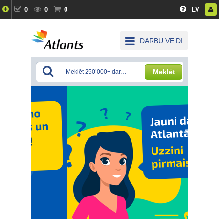
0
0
0
LV
DARBU VEIDI
Meklēt