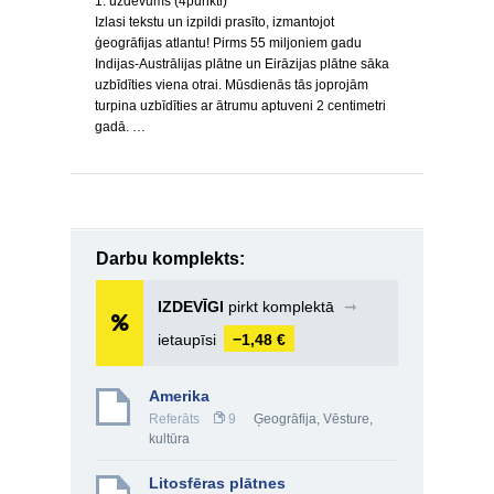
1. uzdevums (4punkti)
Izlasi tekstu un izpildi prasīto, izmantojot
ģeogrāfijas atlantu! Pirms 55 miljoniem gadu
Indijas-Austrālijas plātne un Eirāzijas plātne sāka
uzbīdīties viena otrai. Mūsdienās tās joprojām
turpina uzbīdīties ar ātrumu aptuveni 2 centimetri
gadā. …
Darbu komplekts:
IZDEVĪGI
pirkt komplektā
➞
ietaupīsi
−1,48 €
Amerika
Referāts
9
Ģeogrāfija
,
Vēsture,
kultūra
Litosfēras plātnes