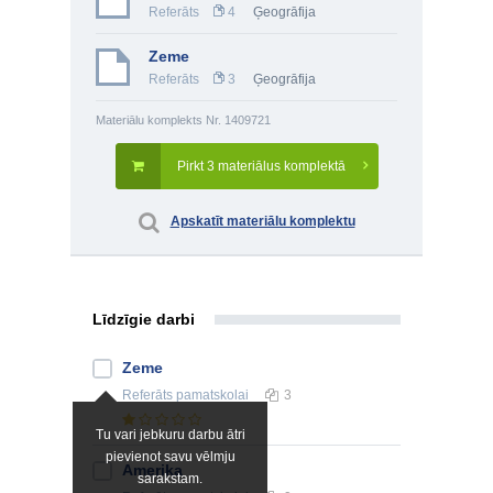
Referāts
4
Ģeogrāfija
Zeme
Referāts
3
Ģeogrāfija
Materiālu komplekts Nr. 1409721
Pirkt 3 materiālus komplektā
Apskatīt materiālu komplektu
Līdzīgie darbi
Zeme
Referāts
pamatskolai
3
Tu vari jebkuru darbu ātri
pievienot savu vēlmju
Amerika
sarakstam.