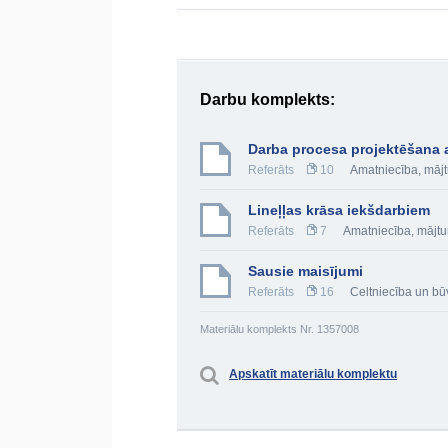
Darbu komplekts:
Darba procesa projektēšana 
Referāts
10
Amatniecība, mājt
Lineļļas krāsa iekšdarbiem
Referāts
7
Amatniecība, mājtu
Sausie maisījumi
Referāts
16
Celtniecība un bū
Materiālu komplekts Nr. 1357008
Apskatīt materiālu komplektu