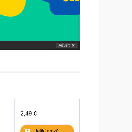
Aizvērt
2,49 €
Ielikt grozā