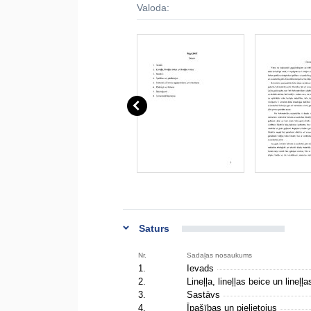
Valoda:
Saturs
Nr.
Sadaļas nosaukums
1.
Ievads
2.
Lineļļa, lineļļas beice un lineļļ
3.
Sastāvs
4.
Īpašības un pielietojus