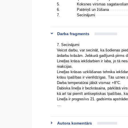
5.
Koksnes virsmas sagatavoša
6.
Patēriņš un žūšana
7.
Secinājumi
Darba fragments
7. Secinājumi
Veicot darbu, var secināt, ka šodienas pied
ārdarbu krāsām. Jebkurā gadījumā pirms d
Lineļļas krāsa iekšdarbien ir laba, jo tā n
reakcijas.
Lineļļas krāsas uzklāšanas tehnika iekšdar
krāsu īpašības ir vienlīdzīgas. Tās uznes ar 
Darba temperatūrai jābūt vismaz +8°C.
Dabiska lineļļa ir bezkrāsaina, pārklātā vi
kā arī tai piemīt antiseptiskas īpašības, ka
Lineļļa ir progresīvs 21. gadsimta apstrāde
…
Autora komentārs