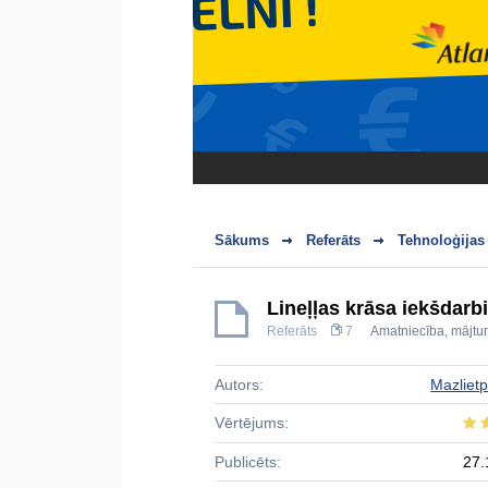
Sākums
Referāts
Tehnoloģijas
Lineļļas krāsa iekšdarb
Referāts
7
Amatniecība, mājtur
Autors:
Mazlietp
Vērtējums:
Publicēts:
27.