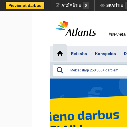
Pievienot darbus
ATZĪMĒTIE
0
SKATĪTIE
interneta 
Referāts
Konspekts
D