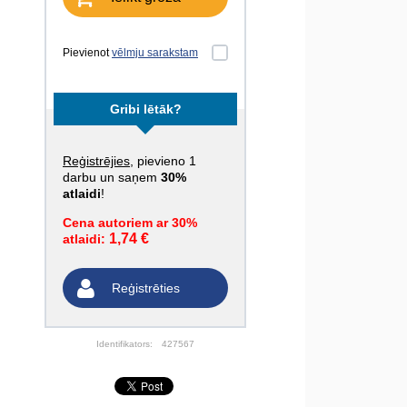
Pievienot
vēlmju sarakstam
Gribi lētāk?
Reģistrējies
, pievieno 1
darbu un saņem
30%
atlaidi
!
Cena autoriem ar 30%
1,74 €
atlaidi:
Reģistrēties
Identifikators:
427567