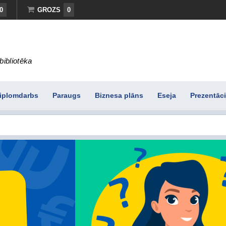
0
GROZS
0
bibliotēka
iplomdarbs
Paraugs
Biznesa plāns
Eseja
Prezentāci