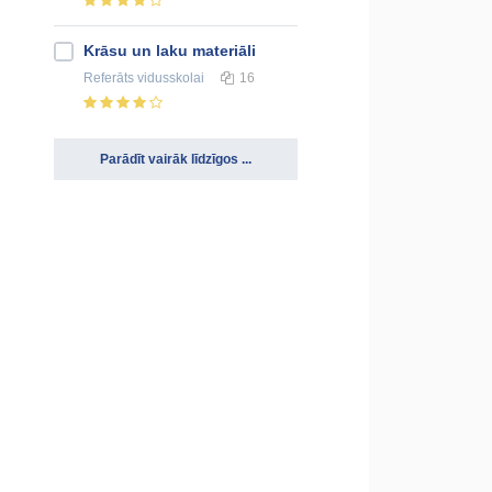
Krāsu un laku materiāli
Referāts
vidusskolai
16
Parādīt vairāk līdzīgos ...