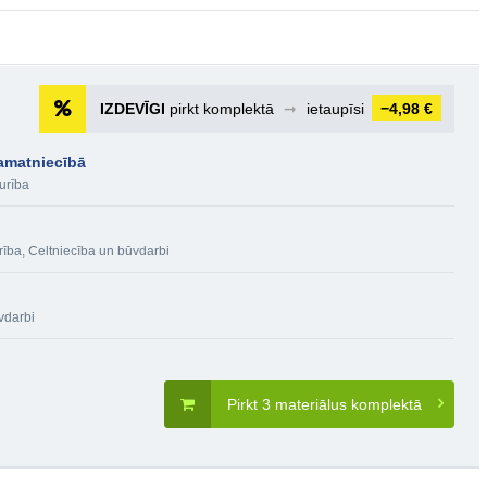
IZDEVĪGI
pirkt komplektā
➞
ietaupīsi
−4,98 €
amatniecībā
urība
rība
,
Celtniecība un būvdarbi
vdarbi
Pirkt 3 materiālus komplektā