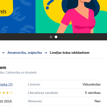
.
.
Amatniecība, mājturība
Lineļļas krāsa iekšdarbiem
iem
ība
,
Celtniecība un būvdarbi
rieka
(3)
Līmenis:
Vidusskolas
Literatūras saraksts:
5 vienības
Atsauces:
Nav
10.2016.