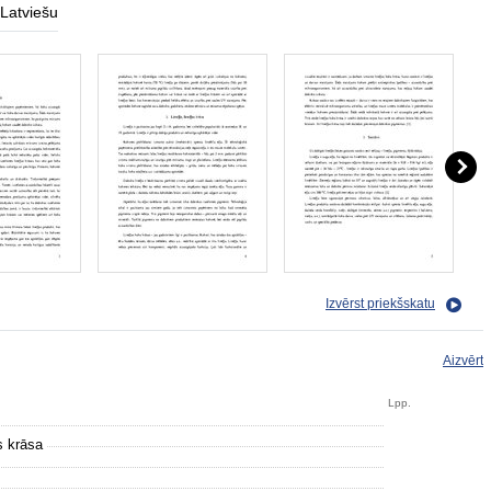
Latviešu
Izvērst priekšskatu
Aizvērt
Lpp.
as krāsa