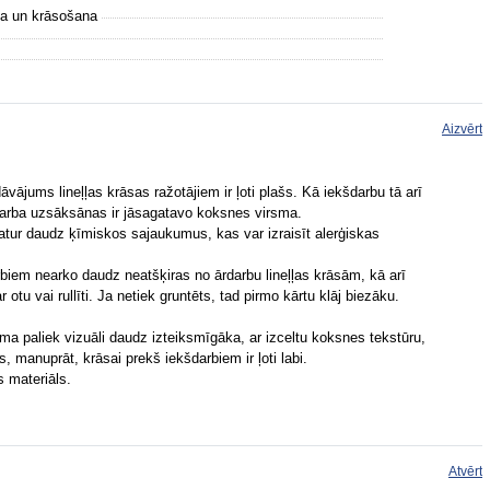
na un krāsošana
Aizvērt
āvājums lineļļas krāsas ražotājiem ir ļoti plašs. Kā iekšdarbu tā arī
arba uzsāksānas ir jāsagatavo koksnes virsma.
esatur daudz ķīmiskos sajaukumus, kas var izraisīt alerģiskas
biem nearko daudz neatšķiras no ārdarbu lineļļas krāsām, kā arī
otu vai rullīti. Ja netiek gruntēts, tad pirmo kārtu klāj biezāku.
rsma paliek vizuāli daudz izteiksmīgāka, ar izceltu koksnes tekstūru,
s, manuprāt, krāsai prekš iekšdarbiem ir ļoti labi.
s materiāls.
Atvērt