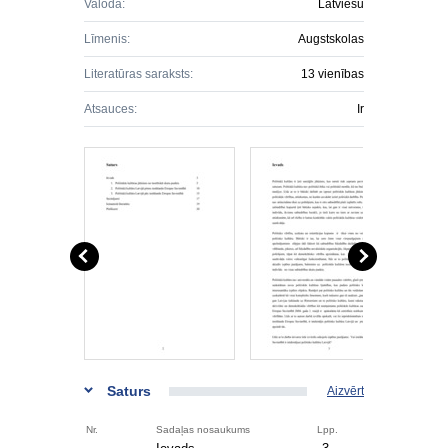
Valoda:
Latviešu
Līmenis:
Augstskolas
Literatūras saraksts:
13 vienības
Atsauces:
Ir
Saturs
Aizvērt
Nr.
Sadaļas nosaukums
Lpp.