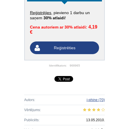
Reģistrējies
, pievieno 1 darbu un
saņem
30% atlaidi
!
4,19
Cena autoriem ar 30% atlaidi:
€
Reģistrēties
Identifikators:
968965
Autors:
j-phine
(70)
Vērtējums:
Publicēts:
13.05.2010.