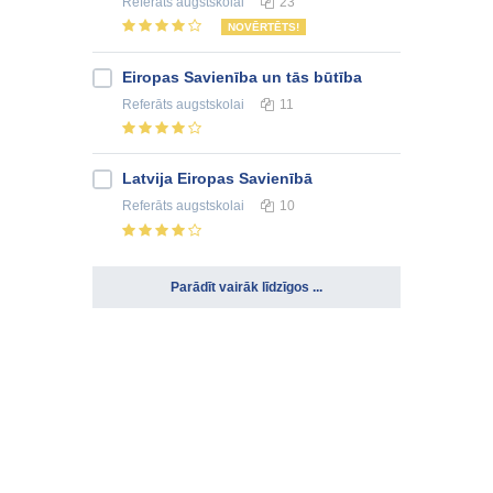
Referāts
augstskolai
23
NOVĒRTĒTS!
Eiropas Savienība un tās būtība
Referāts
augstskolai
11
Latvija Eiropas Savienībā
Referāts
augstskolai
10
Parādīt vairāk līdzīgos ...