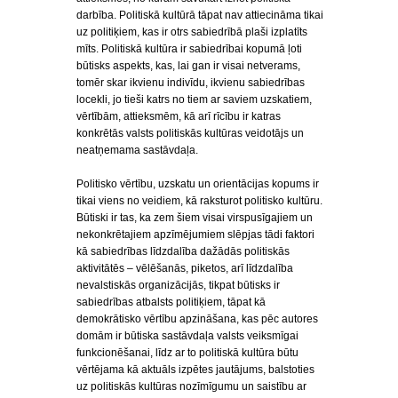
darbība. Politiskā kultūrā tāpat nav attiecināma tikai
uz politiķiem, kas ir otrs sabiedrībā plaši izplatīts
mīts. Politiskā kultūra ir sabiedrībai kopumā ļoti
būtisks aspekts, kas, lai gan ir visai netverams,
tomēr skar ikvienu indivīdu, ikvienu sabiedrības
locekli, jo tieši katrs no tiem ar saviem uzskatiem,
vērtībām, attieksmēm, kā arī rīcību ir katras
konkrētās valsts politiskās kultūras veidotājs un
neatņemama sastāvdaļa.
Politisko vērtību, uzskatu un orientācijas kopums ir
tikai viens no veidiem, kā raksturot politisko kultūru.
Būtiski ir tas, ka zem šiem visai virspusīgajiem un
nekonkrētajiem apzīmējumiem slēpjas tādi faktori
kā sabiedrības līdzdalība dažādās politiskās
aktivitātēs – vēlēšanās, piketos, arī līdzdalība
nevalstiskās organizācijās, tikpat būtisks ir
sabiedrības atbalsts politiķiem, tāpat kā
demokrātisko vērtību apzināšana, kas pēc autores
domām ir būtiska sastāvdaļa valsts veiksmīgai
funkcionēšanai, līdz ar to politiskā kultūra būtu
vērtējama kā aktuāls izpētes jautājums, balstoties
uz politiskās kultūras nozīmīgumu un saistību ar