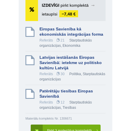
IZDEVĪGI
pirkt komplektā
➞
ietaupīsi
−7,48 €
Eiropas Savienība kā
ekonomiskās integrācijas forma
Referāts
21
Starptautiskās
organizācijas
,
Ekonomika
Latvijas iestāšanās Eiropas
Savienībā: ietekme uz politisko
kultūru Latvijā
Referāts
30
Politika
,
Starptautiskās
organizācijas
Patērētāju tiesības Eiropas
Savienībā
Referāts
12
Starptautiskās
organizācijas
,
Tiesības
Materiālu komplekts Nr. 1306671
Pirkt 3 materiālus komplektā