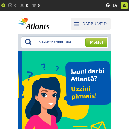
0
0
0
LV
DARBU VEIDI
Meklēt