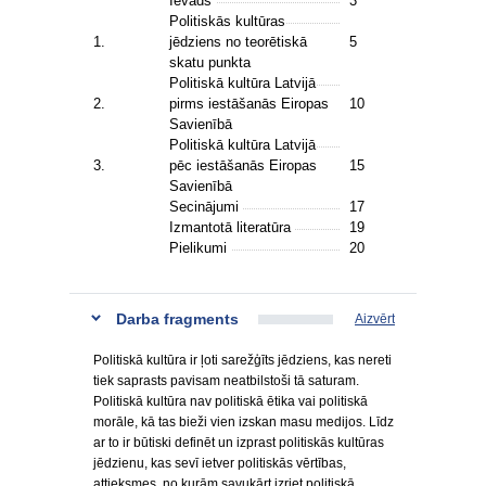
Ievads
3
Politiskās kultūras
1.
jēdziens no teorētiskā
5
skatu punkta
Politiskā kultūra Latvijā
2.
pirms iestāšanās Eiropas
10
Savienībā
Politiskā kultūra Latvijā
3.
pēc iestāšanās Eiropas
15
Savienībā
Secinājumi
17
Izmantotā literatūra
19
Pielikumi
20
Darba fragments
Aizvērt
Politiskā kultūra ir ļoti sarežģīts jēdziens, kas nereti
tiek saprasts pavisam neatbilstoši tā saturam.
Politiskā kultūra nav politiskā ētika vai politiskā
morāle, kā tas bieži vien izskan masu medijos. Līdz
ar to ir būtiski definēt un izprast politiskās kultūras
jēdzienu, kas sevī ietver politiskās vērtības,
attieksmes, no kurām savukārt izriet politiskā