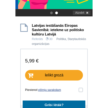
Aizvērt
.
.
Latvijas iestāšanās Eiropas
Savienībā: ietekme uz politisko
kultūru Latvijā
Referāts
30
Politika
,
Starptautiskās
organizācijas
5,99 €
Ielikt grozā
Pievienot
vēlmju sarakstam
Gribi lētāk?