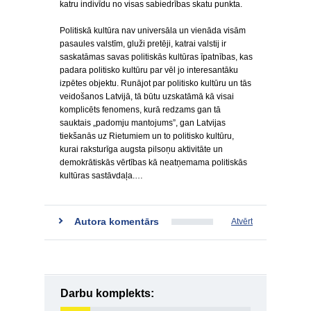
katru indivīdu no visas sabiedrības skatu punkta.
Politiskā kultūra nav universāla un vienāda visām
pasaules valstīm, gluži pretēji, katrai valstij ir
saskatāmas savas politiskās kultūras īpatnības, kas
padara politisko kultūru par vēl jo interesantāku
izpētes objektu. Runājot par politisko kultūru un tās
veidošanos Latvijā, tā būtu uzskatāmā kā visai
komplicēts fenomens, kurā redzams gan tā
sauktais „padomju mantojums”, gan Latvijas
tiekšanās uz Rietumiem un to politisko kultūru,
kurai raksturīga augsta pilsoņu aktivitāte un
demokrātiskās vērtības kā neatņemama politiskās
kultūras sastāvdaļa.…
Autora komentārs
Atvērt
Darbu komplekts: