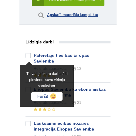
Apskatīt materiālu komplektu
Līdzīgie darbi
Patērētāju tiesības Eiropas
Savienībā
Referāts
augstskolai
12
Tu vari jebkuru darbu ātri
pievienot savu vēlmju
sarakstam.
Eiropas Savienība kā ekonomiskās
integrācijas forma
Forši!
Referāts
augstskolai
21
Lauksaimniecības nozares
integrācija Eiropas Savienībā