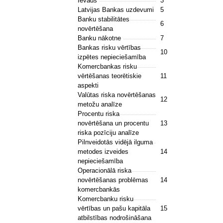
Ievads
3
Latvijas Bankas uzdevumi
5
Banku stabilitātes
6
novērtēšana
Banku nākotne
7
Bankas risku vērtības
10
izpētes nepieciešamība
Komercbankas risku
vērtēšanas teorētiskie
11
aspekti
Valūtas riska novērtēšanas
12
metožu analīze
Procentu riska
novērtēšana un procentu
13
riska pozīciju analīze
Pilnveidotās vidējā ilguma
metodes izveides
14
nepieciešamība
Operacionālā riska
novērtēšanas problēmas
14
komercbankās
Komercbanku risku
vērtības un pašu kapitāla
15
atbilstības nodrošināšana