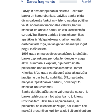
Darba fragments
Aizvērt
Latvijā ir divpakāpju banku sistēma – centrālā
banka un komercbankas. Latvijas banka pilda
divas galvenās funkcijas – īsteno naudas politiku
valstī, nodrošinot nacionālās valūtas, banku
stabilitāti kā arī veic banku un citu kredītiestāžu
uzraudzību. Banku darbība tirgus ekonomikas
apstākļos ir līdzīga jebkurai citai komerciālai
darbībai tādā ziņā, ka tās galvenais mērķis ir gūt
peļņu īpašniekiem.
1998.gada pirmajos divos ceturkšņos turpinājās ,
banku uzplaukuma perioda, tendences – auga
aktīvi, summārais kapitāls, bija nodrošināta
pietiekama banku sistēmas likviditāte. Tomēr
Krievijas krīze gada otrajā pusē atkal aktualizēja
jautājumu par banku stabilitāti. Šī kursa darba
mērķis ir izpētīt banku darbību, novērtējot to
stabilitāti un uzticamību
Banku darbība atšķiras no vairuma citu nozaru, jo
banku izdzīvošana ir ļoti atkarīga no to klientu
uzticības tām. Uzticība ir nepieciešama, lai
piesaistītu no klientiem līdzekļus, par kuriem tiek
maksāti procenti un kuri tiek aizdoti citiem klientiem