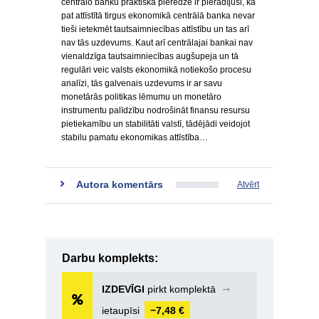
centrālo banku praktiskā pieredze ir pierādījusi, ka
pat attīstītā tirgus ekonomikā centrālā banka nevar
tieši ietekmēt tautsaimniecības attīstību un tas arī
nav tās uzdevums. Kaut arī centrālajai bankai nav
vienaldzīga tautsaimniecības augšupeja un tā
regulāri veic valsts ekonomikā notiekošo procesu
analīzi, tās galvenais uzdevums ir ar savu
monetārās politikas lēmumu un monetāro
instrumentu palīdzību nodrošināt finansu resursu
pietiekamību un stabilitāti valstī, tādējādi veidojot
stabilu pamatu ekonomikas attīstība…
Autora komentārs
Atvērt
Darbu komplekts:
IZDEVĪGI
pirkt komplektā
➞
ietaupīsi
−7,48 €