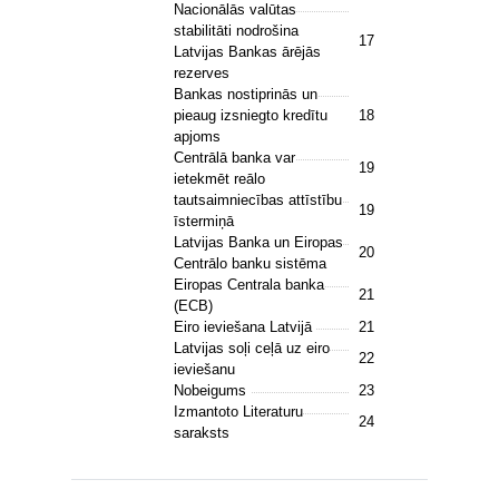
Nacionālās valūtas
stabilitāti nodrošina
17
Latvijas Bankas ārējās
rezerves
Bankas nostiprinās un
pieaug izsniegto kredītu
18
apjoms
Centrālā banka var
19
ietekmēt reālo
tautsaimniecības attīstību
19
īstermiņā
Latvijas Banka un Eiropas
20
Centrālo banku sistēma
Eiropas Centrala banka
21
(ECB)
Eiro ieviešana Latvijā
21
Latvijas soļi ceļā uz eiro
22
ieviešanu
Nobeigums
23
Izmantoto Literaturu
24
saraksts