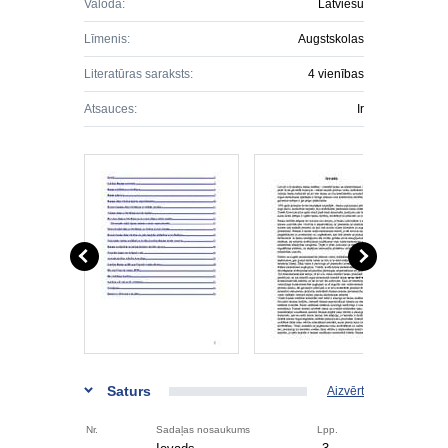
Valoda:
Latviešu
Līmenis:
Augstskolas
Literatūras saraksts:
4 vienības
Atsauces:
Ir
Saturs
Aizvērt
Nr.
Sadaļas nosaukums
Lpp.