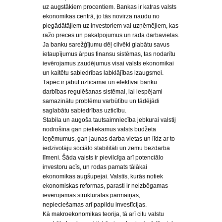
uz augstākiem procentiem. Bankas ir katras valsts
ekonomikas centrā, jo tās novirza naudu no
piegādātājiem uz investoriem vai uzņēmējiem, kas
ražo preces un pakalpojumus un rada darbavietas.
Ja banku sarežģījumu dēļ cilvēki glabātu savus
ietaupījumus ārpus finansu sistēmas, tas nodarītu
ievērojamus zaudējumus visai valsts ekonomikai
un kaitētu sabiedrības labklājības izaugsmei.
Tāpēc ir jābūt uzticamai un efektīvai banku
darbības regulēšanas sistēmai, lai iespējami
samazinātu problēmu varbūtību un tādējādi
saglabātu sabiedrības uzticību.
Stabila un augoša tautsaimniecība jebkurai valstij
nodrošina gan pietiekamus valsts budžeta
ieņēmumus, gan jaunas darba vietas un līdz ar to
iedzīvotāju sociālo stabilitāti un zemu bezdarba
līmeni. Šāda valsts ir pievilcīga arī potenciālo
investoru acīs, un rodas pamats tālākai
ekonomikas augšupejai. Valstīs, kurās notiek
ekonomiskas reformas, parasti ir neizbēgamas
ievērojamas strukturālas pārmaiņas,
nepieciešamas arī papildu investīcijas.
Kā makroekonomikas teorija, tā arī citu valstu