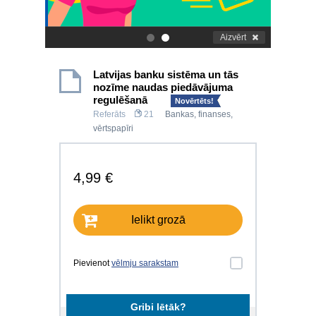
Aizvērt
.
.
Latvijas banku sistēma un tās
nozīme naudas piedāvājuma
regulēšanā
Novērtēts!
Referāts
21
Bankas, finanses,
vērtspapīri
4,99 €
Ielikt grozā
Pievienot
vēlmju sarakstam
Gribi lētāk?