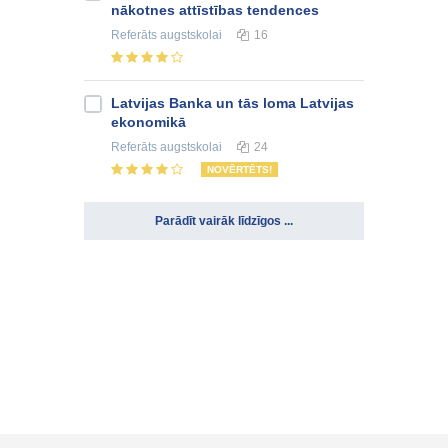
nākotnes attīstības tendences
Referāts
augstskolai
16
Latvijas Banka un tās loma Latvijas
ekonomikā
Referāts
augstskolai
24
NOVĒRTĒTS!
Parādīt vairāk līdzīgos ...