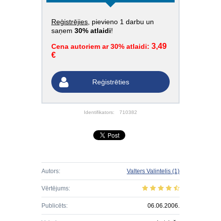
Reģistrējies
, pievieno 1 darbu un
saņem
30% atlaidi
!
3,49
Cena autoriem ar 30% atlaidi:
€
Reģistrēties
Identifikators:
710382
Autors:
Valters Valintelis
(1)
Vērtējums:
Publicēts:
06.06.2006.