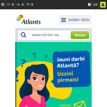
0
0
0
LV
DARBU VEIDI
Meklēt