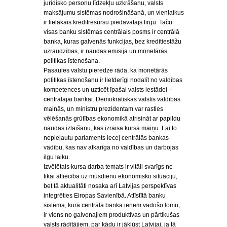
juridisko personu līdzekļu uzkrāšanu, valsts
maksājumu sistēmas nodrošināšanā, un vienlaikus
ir lielākais kredītresursu piedāvātājs tirgū. Taču
visas banku sistēmas centrālais posms ir centrālā
banka, kuras galvenās funkcijas, bez kredītiestāžu
uzraudzības, ir naudas emisija un monetārās
politikas īstenošana.
Pasaules valstu pieredze rāda, ka monetārās
politikas īstenošanu ir lietderīgi nodalīt no valdības
kompetences un uzticēt īpašai valsts iestādei –
centrālajai bankai. Demokrātiskās valstīs valdības
mainās, un ministru prezidentam var rasties
vēlēšanās grūtības ekonomikā atrisināt ar papildu
naudas izlaišanu, kas izraisa kursa maiņu. Lai to
nepieļautu parlaments ieceļ centrālās bankas
vadību, kas nav atkarīga no valdības un darbojas
ilgu laiku.
Izvēlētais kursa darba temats ir vitāli svarīgs ne
tikai attiecībā uz mūsdienu ekonomisko situāciju,
bet tā aktualitāti nosaka arī Latvijas perspektīvas
integrēties Eiropas Savienībā. Attīstītā banku
sistēma, kurā centrālā banka ieņem vadošo lomu,
ir viens no galvenajiem produktīvas un pārtikušas
valsts rādītājiem, par kādu ir jākļūst Latvijai, ja tā