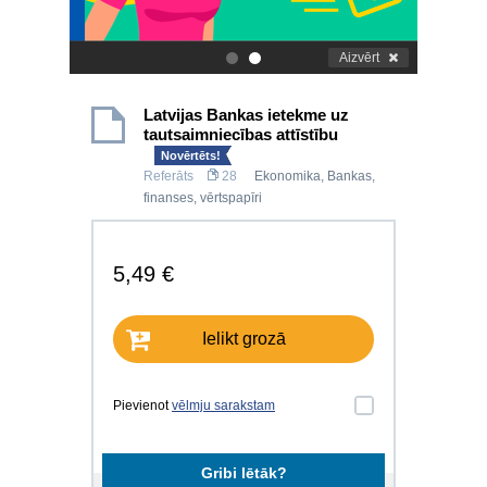
Aizvērt
.
.
Latvijas Bankas ietekme uz
tautsaimniecības attīstību
Novērtēts!
Referāts
28
Ekonomika
,
Bankas,
finanses, vērtspapīri
5,49 €
Ielikt grozā
Pievienot
vēlmju sarakstam
Gribi lētāk?