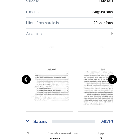
Valoda:
Latviešu
Līmenis:
Augstskolas
Literatūras saraksts:
29 vienības
Atsauces:
Ir
Saturs
Aizvērt
Nr.
Sadaļas nosaukums
Lpp.