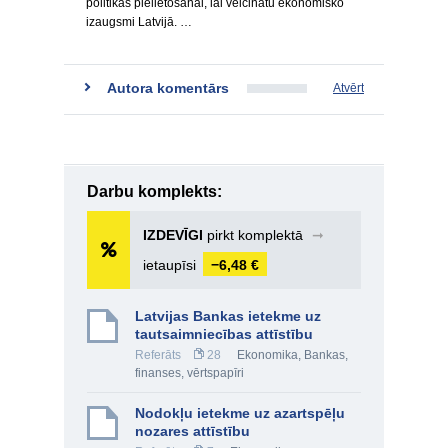
politikas pielietošanai, lai veicinātu ekonomisko
izaugsmi Latvijā. …
Autora komentārs
Atvērt
Darbu komplekts:
IZDEVĪGI
pirkt komplektā
➞
ietaupīsi
−6,48 €
Latvijas Bankas ietekme uz
tautsaimniecības attīstību
Referāts
28
Ekonomika
,
Bankas,
finanses, vērtspapīri
Nodokļu ietekme uz azartspēļu
nozares attīstību