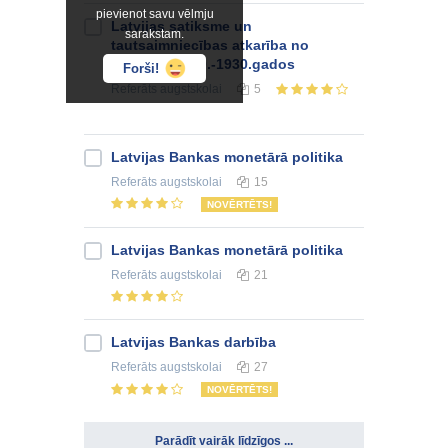
pievienot savu vēlmju
Latvijas satiksme un
sarakstam.
tautsaimniecības atkarība no
ārzemēm 1920.-1930.gados
Forši!
Referāts
augstskolai
5
Latvijas Bankas monetārā politika
Referāts
augstskolai
15
NOVĒRTĒTS!
Latvijas Bankas monetārā politika
Referāts
augstskolai
21
Latvijas Bankas darbība
Referāts
augstskolai
27
NOVĒRTĒTS!
Parādīt vairāk līdzīgos ...