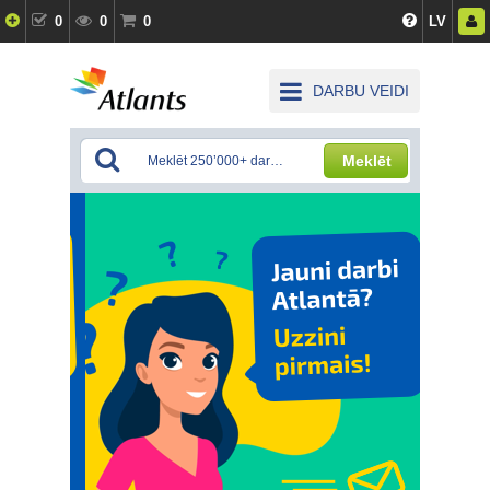
0
0
0
LV
DARBU VEIDI
Meklēt