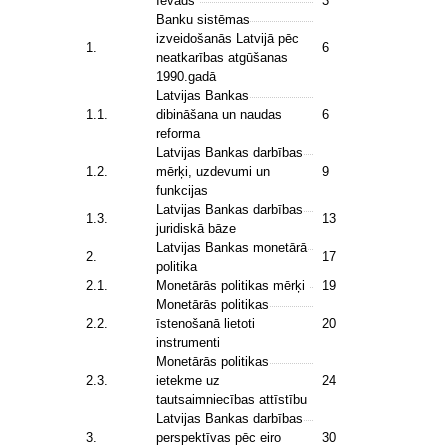
Ievads
3
Banku sistēmas
izveidošanās Latvijā pēc
1.
6
neatkarības atgūšanas
1990.gadā
Latvijas Bankas
1.1.
dibināšana un naudas
6
reforma
Latvijas Bankas darbības
1.2.
mērķi, uzdevumi un
9
funkcijas
Latvijas Bankas darbības
1.3.
13
juridiskā bāze
Latvijas Bankas monetārā
2.
17
politika
2.1.
Monetārās politikas mērķi
19
Monetārās politikas
2.2.
īstenošanā lietoti
20
instrumenti
Monetārās politikas
2.3.
ietekme uz
24
tautsaimniecības attīstību
Latvijas Bankas darbības
3.
perspektīvas pēc eiro
30