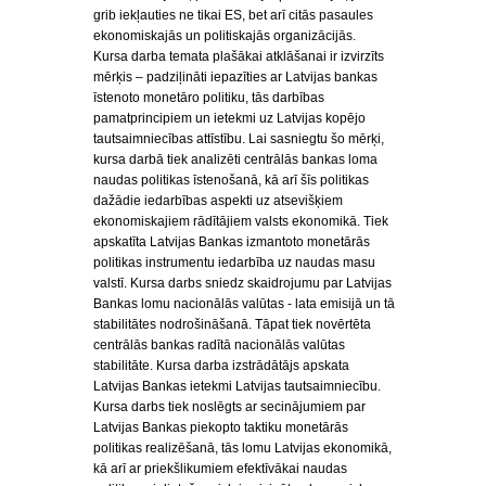
grib iekļauties ne tikai ES, bet arī citās pasaules
ekonomiskajās un politiskajās organizācijās.
Kursa darba temata plašākai atklāšanai ir izvirzīts
mērķis – padziļināti iepazīties ar Latvijas bankas
īstenoto monetāro politiku, tās darbības
pamatprincipiem un ietekmi uz Latvijas kopējo
tautsaimniecības attīstību. Lai sasniegtu šo mērķi,
kursa darbā tiek analizēti centrālās bankas loma
naudas politikas īstenošanā, kā arī šīs politikas
dažādie iedarbības aspekti uz atsevišķiem
ekonomiskajiem rādītājiem valsts ekonomikā. Tiek
apskatīta Latvijas Bankas izmantoto monetārās
politikas instrumentu iedarbība uz naudas masu
valstī. Kursa darbs sniedz skaidrojumu par Latvijas
Bankas lomu nacionālās valūtas - lata emisijā un tā
stabilitātes nodrošināšanā. Tāpat tiek novērtēta
centrālās bankas radītā nacionālās valūtas
stabilitāte. Kursa darba izstrādātājs apskata
Latvijas Bankas ietekmi Latvijas tautsaimniecību.
Kursa darbs tiek noslēgts ar secinājumiem par
Latvijas Bankas piekopto taktiku monetārās
politikas realizēšanā, tās lomu Latvijas ekonomikā,
kā arī ar priekšlikumiem efektīvākai naudas