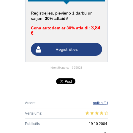
Reģistrējies
, pievieno 1 darbu un
saņem
30% atlaidi
!
3,84
Cena autoriem ar 30% atlaidi:
€
Reģistrēties
Identifikators:
655823
Autors:
natkin
(1)
Vērtējums:
Publicēts:
19.10.2004.