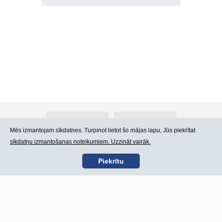
Par Atlants.lv
Reklāma
Mēs izmantojam sīkdatnes. Turpinot lietot šo mājas lapu, Jūs piekrītat
sīkdatņu izmantošanas noteikumiem. Uzzināt vairāk.
Kontakti
Lietošanas noteikumi
Piekrītu
SIA „CDI” © 2002 -
Lapas karte
2026