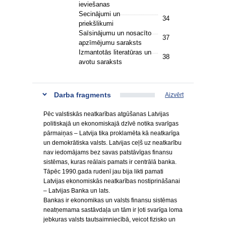
ieviešanas
Secinājumi un
34
priekšlikumi
Saīsinājumu un nosacīto
37
apzīmējumu saraksts
Izmantotās literatūras un
38
avotu saraksts
Darba fragments
Aizvērt
Pēc valstiskās neatkarības atgūšanas Latvijas
politiskajā un ekonomiskajā dzīvē notika svarīgas
pārmaiņas – Latvija tika proklamēta kā neatkarīga
un demokrātiska valsts. Latvijas ceļš uz neatkarību
nav iedomājams bez savas patstāvīgas finansu
sistēmas, kuras reālais pamats ir centrālā banka.
Tāpēc 1990.gada rudenī jau bija likti pamati
Latvijas ekonomiskās neatkarības nostiprināšanai
– Latvijas Banka un lats.
Bankas ir ekonomikas un valsts finansu sistēmas
neatņemama sastāvdaļa un tām ir ļoti svarīga loma
jebkuras valsts tautsaimniecībā, veicot fizisko un