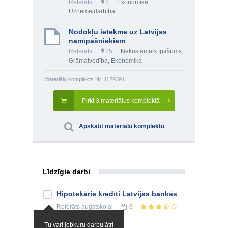
Referāts
7
Ekonomika
,
Uzņēmējdarbība
Nodokļu ietekme uz Latvijas
namīpašniekiem
Referāts
25
Nekustamais īpašums
,
Grāmatvedība
,
Ekonomika
Materiālu komplekts Nr. 1129391
Pirkt 3 materiālus komplektā
Apskatīt materiālu komplektu
Līdzīgie darbi
Hipotekārie kredīti Latvijas bankās
Referāts
augstskolai
8
Tu vari jebkuru darbu ātri