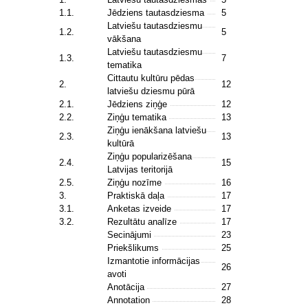
1.1.
Jēdziens tautasdziesma
5
Latviešu tautasdziesmu
1.2.
5
vākšana
Latviešu tautasdziesmu
1.3.
7
tematika
Cittautu kultūru pēdas
2.
12
latviešu dziesmu pūrā
2.1.
Jēdziens ziņģe
12
2.2.
Ziņģu tematika
13
Ziņģu ienākšana latviešu
2.3.
13
kultūrā
Ziņģu popularizēšana
2.4.
15
Latvijas teritorijā
2.5.
Ziņģu nozīme
16
3.
Praktiskā daļa
17
3.1.
Anketas izveide
17
3.2.
Rezultātu analīze
17
Secinājumi
23
Priekšlikums
25
Izmantotie informācijas
26
avoti
Anotācija
27
Annotation
28