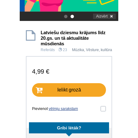
Aizvērt
.
.
Latviešu dziesmu krājums līdz
20.gs. un tā aktualitāte
mūsdienās
Referāts
23
Mūzika
,
Vēsture, kultūra
4,99 €
Ielikt grozā
Pievienot
vēlmju sarakstam
Gribi lētāk?