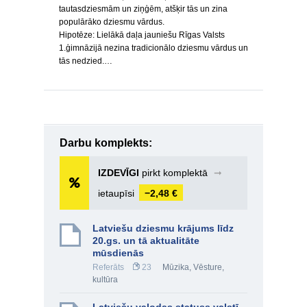
tautasdziesmām un ziņģēm, atšķir tās un zina
populārāko dziesmu vārdus.
Hipotēze: Lielākā daļa jauniešu Rīgas Valsts
1.ģimnāzijā nezina tradicionālo dziesmu vārdus un
tās nedzied.…
Darbu komplekts:
IZDEVĪGI
pirkt komplektā
➞
ietaupīsi
−2,48 €
Latviešu dziesmu krājums līdz
20.gs. un tā aktualitāte
mūsdienās
Referāts
23
Mūzika
,
Vēsture,
kultūra