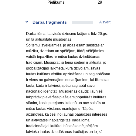
Pielikums
29
Darba fragments
Aizvērt
Darba tēma: Latviešu dziesmu krājums līdz 20.gs.
un tā aktualitāte mūsdienās.
Šo tēmu izvēlējāmies, jo abas esam saistītas ar
mūziku, dziedam un spēlējam, tādēļ vēlējāmies
vairāk iepazīties ar mūsu tautas dziedāšanas
tradīcijām. Mūsuprāt, šī tēma šodien ir aktuāla, jo
globalizācijas laikmetā, kurā dzīvojam, savas
tautas kultūras vērtību apzināšana un saglabāšana
ir viens no galvenajiem nosacījumiem, lai tik maza
tauta, kāda ir latvieši, spētu saglabāt savu
nacionālo identitāti. Mūsdienās daudzi jaunieši
labprātāk pievēršas plašajam populārās kultūras
slānim, kas ir pieejams ikdienā un nav saistīts ar
mūsu tautas vēstures mantojumu. Tāpēc,
apzinoties, ka tieši no jaunās paaudzes intereses
un aktivitātes ir atkarīgs tas, kāda loma
tradicionālajai kultūrai būs nākotnē, pētījām
latviešu tautas dziedāšanas tradīcijas un to, kā