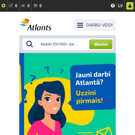
0
0
0
LV
DARBU VEIDI
Meklēt