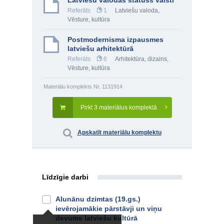
Latviešu valodas statuss valstī
Referāts
1
Latviešu valoda
,
Vēsture, kultūra
Postmodernisma izpausmes
latviešu arhitektūrā
Referāts
6
Arhitektūra, dizains
,
Vēsture, kultūra
Materiālu komplekts Nr. 1131914
Pirkt 3 materiālus komplektā
Apskatīt materiālu komplektu
Līdzīgie darbi
Alunānu dzimtas (19.gs.)
ievērojamākie pārstāvji un viņu
devums latviešu kultūrā