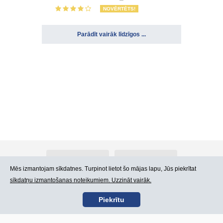
NOVĒRTĒTS!
Parādīt vairāk līdzīgos ...
Par Atlants.lv
Reklāma
Mēs izmantojam sīkdatnes. Turpinot lietot šo mājas lapu, Jūs piekrītat
sīkdatņu izmantošanas noteikumiem. Uzzināt vairāk.
Kontakti
Lietošanas noteikumi
Piekrītu
SIA „CDI” © 2002 -