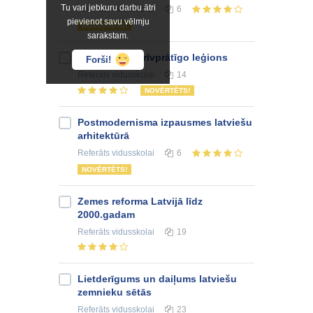
Tu vari jebkuru darbu ātri
Referāts
vidusskolai
6
pievienot savu vēlmju
NOVĒRTĒTS!
sarakstam.
Latviešu SS brīvprātīgo leģions
Forši!
Referāts
vidusskolai
14
NOVĒRTĒTS!
Postmodernisma izpausmes latviešu
arhitektūrā
Referāts
vidusskolai
6
NOVĒRTĒTS!
Zemes reforma Latvijā līdz
2000.gadam
Referāts
vidusskolai
19
Lietderīgums un daiļums latviešu
zemnieku sētās
Referāts
vidusskolai
23