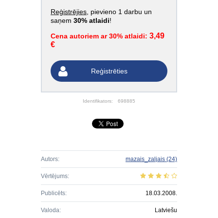
Reģistrējies
, pievieno 1 darbu un
saņem
30% atlaidi
!
3,49
Cena autoriem ar 30% atlaidi:
€
Reģistrēties
Identifikators:
698885
Autors:
mazais_zaljais
(24)
Vērtējums:
Publicēts:
18.03.2008.
Valoda:
Latviešu