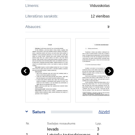
Līmenis:
Vidusskolas
Literatūras saraksts:
12 vienības
Atsauces:
Ir
Saturs
Aizvērt
Nr.
Sadaļas nosaukums
Lpp.
Ievads
3
1.
Latviešu tautasdziesmas
5