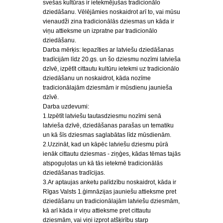
svešas kultūras ir ietekmējušas tradicionālo
dziedāšanu. Vēlējāmies noskaidrot arī to, vai mūsu
vienaudži zina tradicionālās dziesmas un kāda ir
viņu attieksme un izpratne par tradicionālo
dziedāšanu.
Darba mērķis: Iepazīties ar latviešu dziedāšanas
tradīcijām līdz 20.gs. un šo dziesmu nozīmi latvieša
dzīvē, izpētīt cittautu kultūru ietekmi uz tradicionālo
dziedāšanu un noskaidrot, kāda nozīme
tradicionālajām dziesmām ir mūsdienu jaunieša
dzīvē.
Darba uzdevumi:
1.Izpētīt latviešu tautasdziesmu nozīmi senā
latvieša dzīvē, dziedāšanas parašas un tematiku
un kā šīs dziesmas saglabātas līdz mūsdienām.
2.Uzzināt, kad un kāpēc latviešu dziesmu pūrā
ienāk cittautu dziesmas - ziņģes, kādas tēmas tajās
atspoguļotas un kā tās ietekmē tradicionālās
dziedāšanas tradīcijas.
3.Ar aptaujas anketu palīdzību noskaidrot, kāda ir
Rīgas Valsts 1.ģimnāzijas jauniešu attieksme pret
dziedāšanu un tradicionālajām latviešu dziesmām,
kā arī kāda ir viņu attieksme pret cittautu
dziesmām, vai viņi izprot atšķirību starp