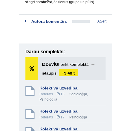
stingri norobežot jēdzienus (grupa un pūlis). …
Autora komentārs
Atvērt
Darbu komplekts:
IZDEVĪGI
pirkt komplektā
➞
ietaupīsi
−5,48 €
Kolektīvā uzvedība
Referāts
13
Socioloģija
,
Psiholoģija
Kolektīva uzvedība
Referāts
17
Psiholoģija
Kolektīvā uzvedība