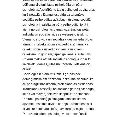
pētījumu virzieni: tautu psiholoģija un pūļa
psiholoģija. Atšķirībā no tautu psiholoģijas virziena,
kurš neatstāja jūtamu iespaidu uz turpmāko
sociālās psiholoģijas attīstību, mūsdienu sociālā
psiholoģija ir saistīta ar pūļa psiholoģiju, jo tā ir
viena no psiholoģijas pamatnozarēm, kas pēta
indivīda un sociālās vides savstarpējo ietekmi.
Viena no indivīda un sociālās vides mijiedarbības
formām ir cilvēka sociālā uzvedība. Zināms, ka
cilvēku sociālā uzvedība ir vērsta uz citiem
cilvēkiem un grupām, tāpēc galvenais jautājums,
uz kuru meklē atbildi sociālā psiholoģija ir par to,
kā cilvēku domas, jūtas un uzvedību ietekmē citi
cilvēki.
Socioloģijā ir pieņemts izdalīt grupās pēc
demogrāfiskajām pazīmēm- dzimuma, vecuma, kā
arī pēc izglītības līmeņa, profesionālās piederības.
Tradicionāli atsevišķi no sociālās grupas, vienalga,
lielas vai mazas, tiek izdalīts “pūlis” jeb “masas”.
Rietumu psiholoģijā šinī gadījumā tiek lietots
apzīmējums “kolektīvs” – kopējā darbībā iesaistīti
cilvēki ar minimālu, tiešu, savstarpēju mijiedarbību.
Daudzi mūsdienu psihologi vairs necenšas tik