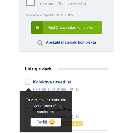
Referāts
7
Psiholoģija
Materiālu komplekts Nr. 1138105
Pirkt 3 materiālus komplektā
Apskatīt materiālu komplektu
Līdzīgie darbi
Kolektīvā uzvedība
Referāts
augstskolai
11
Tu vari jebkuru darbu ātri
pievienot savu vēlmju
Kolektīva uzvedība
sarakstam.
Referāts
augstskolai
17
Forši!
NOVĒRTĒTS!