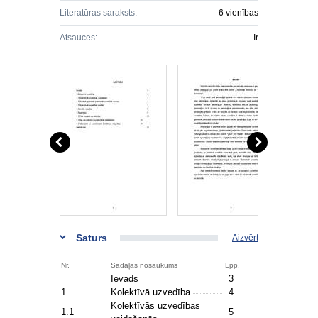
Literatūras saraksts:
6 vienības
Atsauces:
Ir
Saturs
Aizvērt
Nr.
Sadaļas nosaukums
Lpp.
Ievads
3
1.
Kolektīvā uzvedība
4
Kolektīvās uzvedības
1.1
5