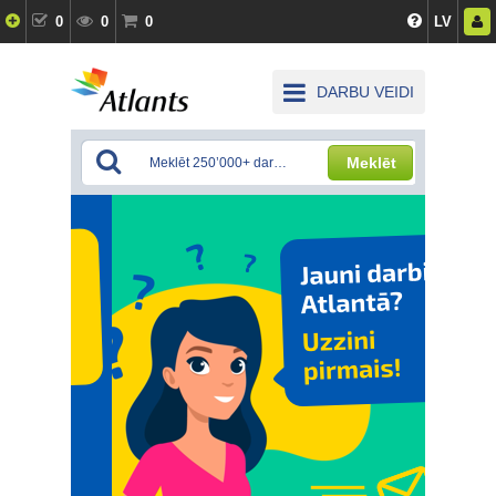
0
0
0
LV
DARBU VEIDI
Meklēt