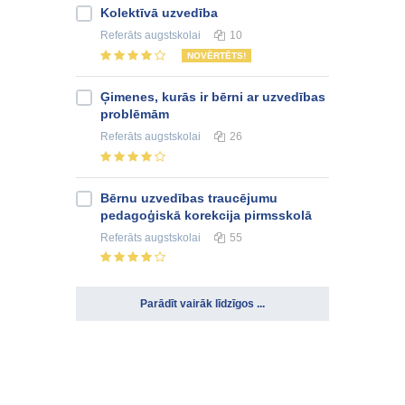
Kolektīvā uzvedība
Referāts
augstskolai
10
NOVĒRTĒTS!
Ģimenes, kurās ir bērni ar uzvedības
problēmām
Referāts
augstskolai
26
Bērnu uzvedības traucējumu
pedagoģiskā korekcija pirmsskolā
Referāts
augstskolai
55
Parādīt vairāk līdzīgos ...