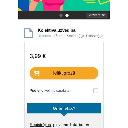
Aizvērt
.
.
Kolektīvā uzvedība
Referāts
13
Socioloģija
,
Psiholoģija
3,99 €
Ielikt grozā
Pievienot
vēlmju sarakstam
Gribi lētāk?
Reģistrējies
, pievieno 1 darbu un