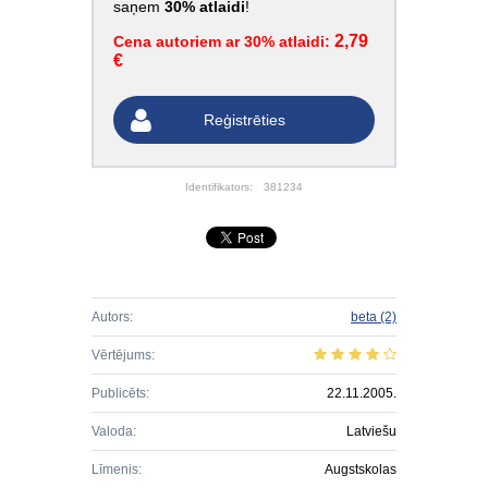
saņem
30% atlaidi
!
2,79
Cena autoriem ar 30% atlaidi:
€
Reģistrēties
Identifikators:
381234
Autors:
beta
(2)
Vērtējums:
Publicēts:
22.11.2005.
Valoda:
Latviešu
Līmenis:
Augstskolas