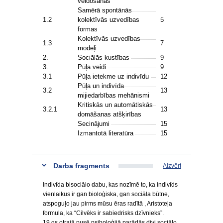
veidošanās
Samērā spontānās
1.2
kolektīvās uzvedības
5
formas
Kolektīvās uzvedības
1.3
7
modeļi
2.
Sociālās kustības
9
3.
Pūļa veidi
9
3.1
Pūļa ietekme uz indivīdu
12
Pūļa un indivīda
3.2
13
mijiedarbības mehānismi
Kritiskās un automātiskās
3.2.1
13
domāšanas atšķirības
Secinājumi
15
Izmantotā literatūra
15
Darba fragments
Aizvērt
Indivīda bisociālo dabu, kas nozīmē to, ka indivīds
vienlaikus ir gan bioloģiska, gan sociāla būtne,
atspoguļo jau pirms mūsu ēras radītā , Aristoteļa
formula, ka “Cilvēks ir sabiedrisks dzīvnieks”.
19.gs otrajā pusē psiholoģijā parādās divi sociālo