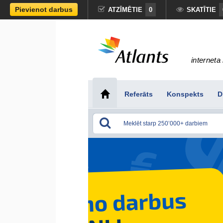
Pievienot darbus
ATZĪMĒTIE
0
SKATĪTIE
interneta 
Referāts
Konspekts
D