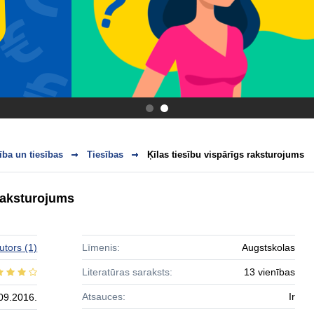
.
.
ba un tiesības
Tiesības
Ķīlas tiesību vispārīgs raksturojums
 raksturojums
utors
(1)
Līmenis:
Augstskolas
Literatūras saraksts:
13 vienības
Atsauces:
Ir
09.2016.