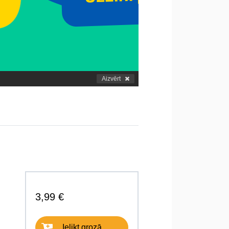
Aizvērt
3,99 €
Ielikt grozā