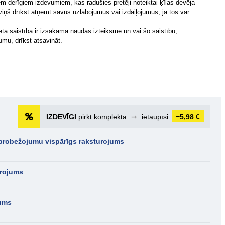
m derīgiem izdevumiem, kas radušies pretēji noteiktai ķīlas devēja
t viņš drīkst atņemt savus uzlabojumus vai izdaiļojumus, ja tos var
krētā saistība ir izsakāma naudas izteiksmē un vai šo saistību,
mu, drīkst atsavināt.
IZDEVĪGI
pirkt komplektā
➞
ietaupīsi
−5,98 €
aprobežojumu vispārīgs raksturojums
urojums
jums