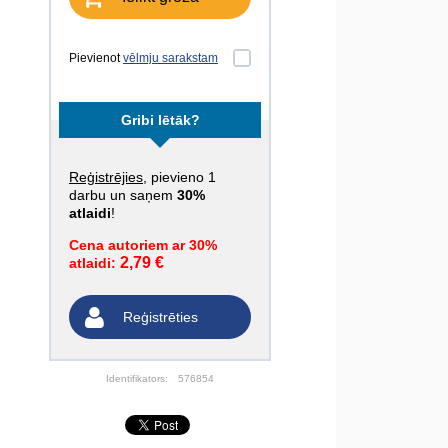
Pievienot
vēlmju sarakstam
Gribi lētāk?
Reģistrējies
, pievieno 1
darbu un saņem
30%
atlaidi
!
Cena autoriem ar 30%
2,79 €
atlaidi:
Reģistrēties
Identifikators:
576854