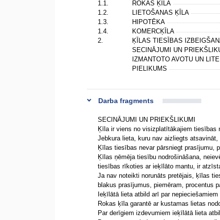
1.1.
ROKAS ĶĪLA
1.2.
LIETOŠANAS ĶĪLA
1.3.
HIPOTĒKA
1.4.
KOMERCĶĪLA
2.
ĶĪLAS TIESĪBAS IZBEIGŠA
SECINĀJUMI UN PRIEKŠLI
IZMANTOTO AVOTU UN LI
PIELIKUMS
Darba fragments
SECINĀJUMI UN PRIEKŠLIKUMI
Ķīla ir viens no visizplatītākajiem tiesības
Jebkura lieta, kuru nav aizliegts atsavināt,
Ķīlas tiesības nevar pārsniegt prasījumu, pa
Ķīlas ņēmēja tiesību nodrošināšana, neievē
tiesības rīkoties ar ieķīlāto mantu, ir atzīs
Ja nav noteikti norunāts pretējais, ķīlas ti
blakus prasījumus, piemēram, procentus p
Ieķīlātā lieta atbild arī par nepieciešamie
Rokas ķīla garantē ar kustamas lietas nodo
Par derīgiem izdevumiem ieķīlātā lieta atbild