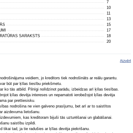
7
10
11
13
NĀS
15
KUMI
17
TERATŪRAS SARAKSTS
18
20
Aizvērt
 nodrošinājuma veidiem, jo kreditors tiek nodrošināts ar reālu garantu.
 var būt par ķīlas tiesību priekšmetu.
r ko tās atbild. Pilnīgi nolīdzinot parādu, izbeidzas arī ķīlas tiesības.
rojot ķīlas devēja intereses un nepamatoti ierobežojot ķīlas devēja
tama par prettiesisku.
esības nodrošina ne vien galveno prasījumu, bet arī ar to saistītos
ar aizdevuma lietošanu.
m izdevumiem, kas kreditoram bijuši tās uzturēšanai un glabāšanai.
šanu saistību izpildi.
 tikai tad, ja tie radušies ar ķīlas devēja piekrišanu.