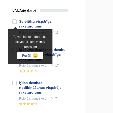
Līdzīgie darbi
Servitūtu vispārīgs
raksturojums
Referāts
augstskolai
11
Tu vari jebkuru darbu ātri
pievienot savu vēlmju
sarakstam.
Īpašuma lietošanas tiesību
aprobežojumu vispārīgs
Forši!
raksturojums
Referāts
augstskolai
17
Ķīlas tiesības
nodibināšanas vispārējs
raksturojums
Referāts
augstskolai
7