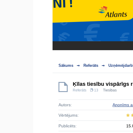
Sākums
Referāts
Uzņēmējdarbī
Ķīlas tiesību vispārīgs
Referāts
13
Tiesības
Autors:
Anonīms a
Vērtējums:
Publicēts:
15.