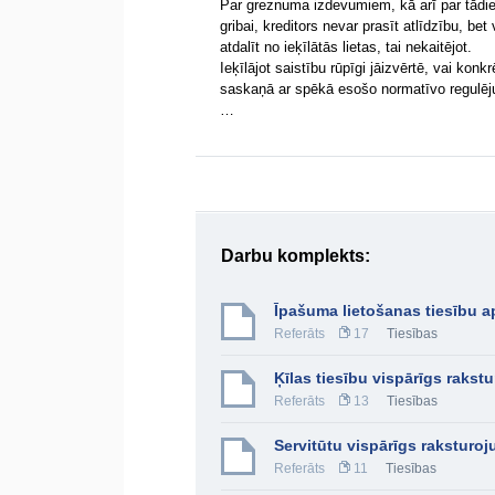
Par greznuma izdevumiem, kā arī par tādie
gribai, kreditors nevar prasīt atlīdzību, be
atdalīt no ieķīlātās lietas, tai nekaitējot.
Ieķīlājot saistību rūpīgi jāizvērtē, vai kon
saskaņā ar spēkā esošo normatīvo regulēju
…
Darbu komplekts:
Īpašuma lietošanas tiesību 
Referāts
17
Tiesības
Ķīlas tiesību vispārīgs rakst
Referāts
13
Tiesības
Servitūtu vispārīgs raksturo
Referāts
11
Tiesības