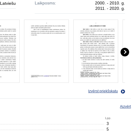
Laikposms:
2000. - 2010. g.
Latviešu
2011. - 2020. g.
Izvērst priekšskatu
Aizvērt
Lpp.
3
5