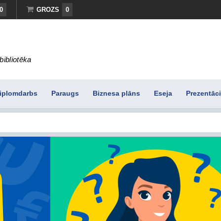
0
GROZS
0
bibliotēka
iplomdarbs
Paraugs
Biznesa plāns
Eseja
Prezentāci