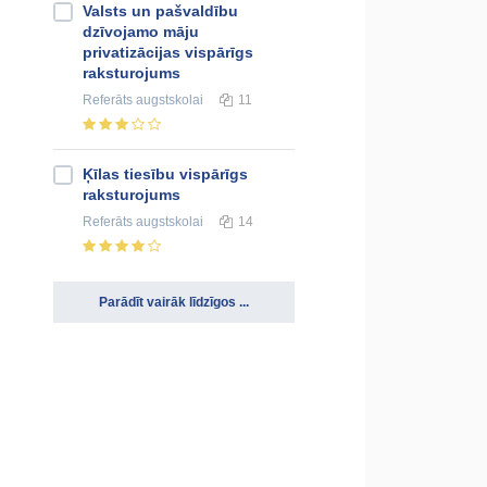
Valsts un pašvaldību
dzīvojamo māju
privatizācijas vispārīgs
raksturojums
Referāts
augstskolai
11
Ķīlas tiesību vispārīgs
raksturojums
Referāts
augstskolai
14
Parādīt vairāk līdzīgos ...