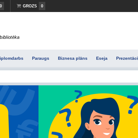
0
GROZS
0
bibliotēka
iplomdarbs
Paraugs
Biznesa plāns
Eseja
Prezentāci