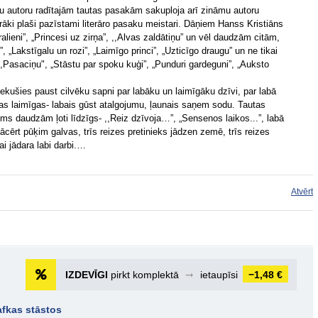
u autoru radītajām tautas pasakām sakuploja arī zināmu autoru
airāki plaši pazīstami literāro pasaku meistari. Dāņiem Hanss Kristiāns
lieni”, „Princesi uz zirņa”, ,,Alvas zaldātiņu” un vēl daudzām citām,
 „Lakstīgalu un rozi”, „Laimīgo princi”, „Uzticīgo draugu” un ne tikai
,Pasaciņu", „Stāstu par spoku kuģi”, „Punduri gardeguni”, „Auksto
iekušies paust cilvēku sapni par labāku un laimīgāku dzīvi, par labā
gas laimīgas- labais gūst atalgojumu, ļaunais saņem sodu. Tautas
ums daudzām ļoti līdzīgs- ,,Reiz dzīvoja…”, „Sensenos laikos...”, labā
 jācērt pūķim galvas, trīs reizes pretinieks jādzen zemē, trīs reizes
vai jādara labi darbi.…
Atvērt
IZDEVĪGI
pirkt komplektā
➞
ietaupīsi
−1,48 €
afkas stāstos