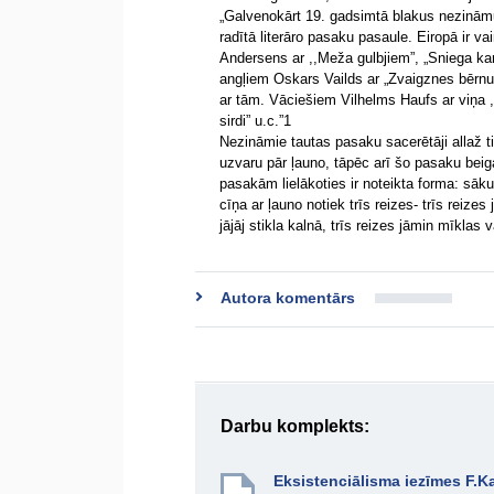
„Galvenokārt 19. gadsimtā blakus nezinām
radītā literāro pasaku pasaule. Eiropā ir v
Andersens ar ,,Meža gulbjiem”, „Sniega kara
angļiem Oskars Vailds ar „Zvaigznes bērnu”,
ar tām. Vāciešiem Vilhelms Haufs ar viņa ,
sirdi” u.c.”1
Nezināmie tautas pasaku sacerētāji allaž t
uzvaru pār ļauno, tāpēc arī šo pasaku bei
pasakām lielākoties ir noteikta forma: sāk
cīņa ar ļauno notiek trīs reizes- trīs reizes
jājāj stikla kalnā, trīs reizes jāmin mīklas 
Autora komentārs
Darbu komplekts:
Eksistenciālisma iezīmes F.K