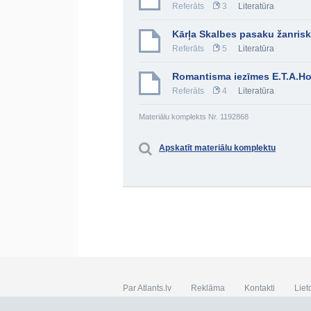
Referāts
3
Literatūra
Kārļa Skalbes pasaku žanrisk
Referāts
5
Literatūra
Romantisma iezīmes E.T.A.H
Referāts
4
Literatūra
Materiālu komplekts Nr. 1192868
Apskatīt materiālu komplektu
Par Atlants.lv
Reklāma
Kontakti
Liet