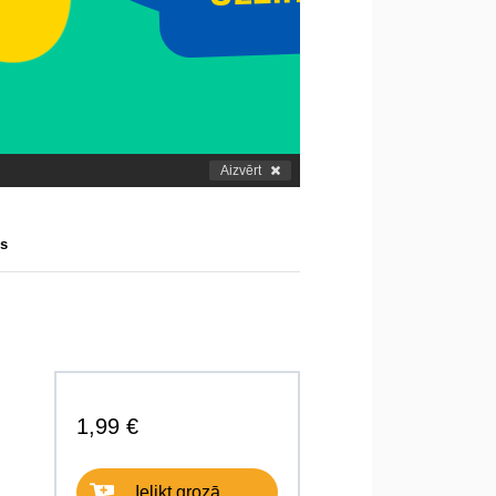
Aizvērt
es
1,99 €
Ielikt grozā