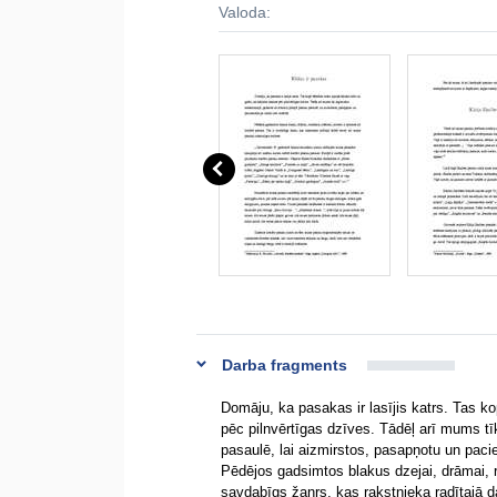
Valoda:
Darba fragments
Domāju, ka pasakas ir lasījis katrs. Tas k
pēc pilnvērtīgas dzīves. Tādēļ arī mums tī
pasaulē, lai aizmirstos, pasapņotu un paci
Pēdējos gadsimtos blakus dzejai, drāmai, r
savdabīgs žanrs, kas rakstnieka radītajā d