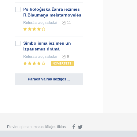
Psiholoģiskā žanra iezīmes
R.Blaumaņa meistarnovelēs
Referāts
augstskolai
11
Simbolisma iezīmes un
izpausmes drāmā
Referāts
augstskolai
9
NOVĒRTĒTS!
Parādīt vairāk līdzīgos ...
Pievienojies mums sociālajos tīklos: