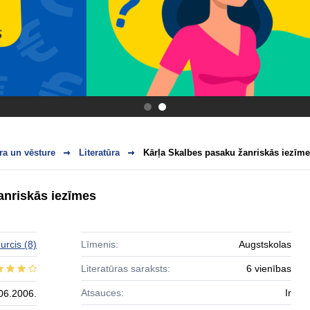
.
.
ra un vēsture
Literatūra
Kārļa Skalbes pasaku žanriskās iezīm
anriskās iezīmes
urcis
(8)
Līmenis:
Augstskolas
Literatūras saraksts:
6 vienības
Atsauces:
Ir
06.2006.