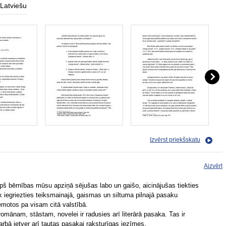
Latviešu
Izvērst priekšskatu
Aizvērt
opš bērnības mūsu apziņā sējušas labo un gaišo, aicinājušas tiekties
k iegriezties teiksmainajā, gaismas un siltuma pilnajā pasaku
emotos pa visam citā valstībā.
omānam, stāstam, novelei ir radusies arī literārā pasaka. Tas ir
arbā ietver arī tautas pasakai raksturīgas iezīmes.