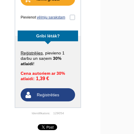
Pievienot
vēlmju sarakstam
Gribi lētāk?
Reģistrējies
, pievieno 1
darbu un saņem
30%
atlaidi
!
Cena autoriem ar 30%
1,39 €
atlaidi:
Reģistrēties
Identifikators:
129054