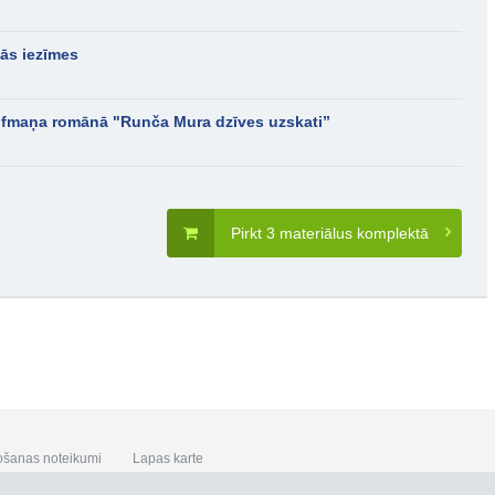
ās iezīmes
ofmaņa romānā "Runča Mura dzīves uzskati”
Pirkt 3 materiālus komplektā
ošanas noteikumi
Lapas karte