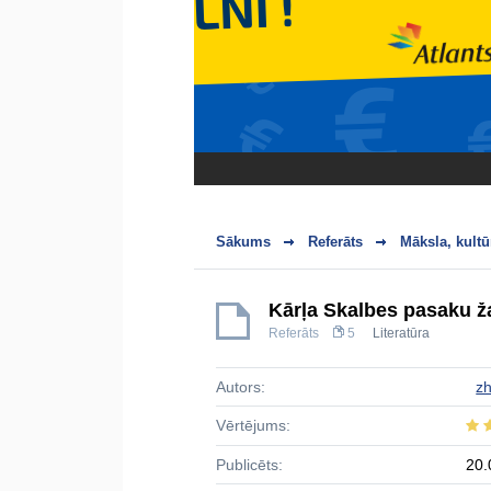
Sākums
Referāts
Māksla, kultū
Kārļa Skalbes pasaku ž
Referāts
5
Literatūra
Autors:
zh
Vērtējums:
Publicēts:
20.