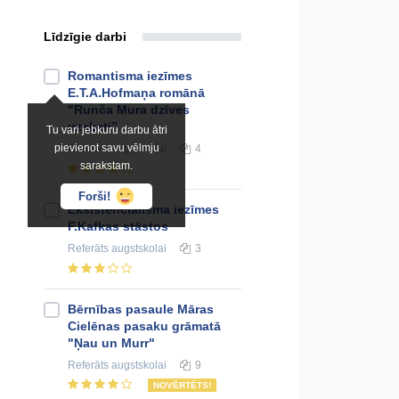
Līdzīgie darbi
Romantisma iezīmes
E.T.A.Hofmaņa romānā
"Runča Mura dzīves
uzskati”
Tu vari jebkuru darbu ātri
pievienot savu vēlmju
Referāts
augstskolai
4
sarakstam.
Forši!
Eksistenciālisma iezīmes
F.Kafkas stāstos
Referāts
augstskolai
3
Bērnības pasaule Māras
Cielēnas pasaku grāmatā
"Ņau un Murr"
Referāts
augstskolai
9
NOVĒRTĒTS!