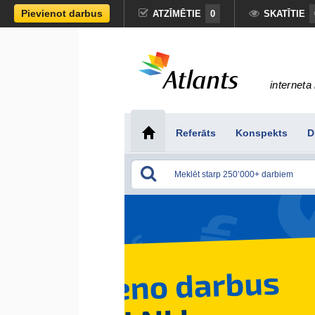
Pievienot darbus
ATZĪMĒTIE
0
SKATĪTIE
interneta 
Referāts
Konspekts
D