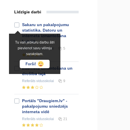
Līdzīgie darbi
Sakaru un pakalpojumu
statistika. Datoru un
interneta izmantošana
Latvijā
Tu vari jebkuru darbu ātri
pievienot savu vēlmju
Referāts
vidusskolai
5
sarakstam.
Forši!
Interneta izmantošana un
drošība tajā
Referāts
vidusskolai
9
Portāls "Draugiem.lv" -
pakalpojumu sniedzējs
interneta vidē
Referāts
vidusskolai
21