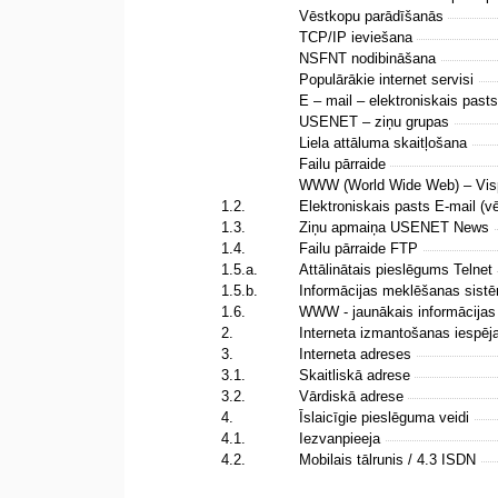
Vēstkopu parādīšanās
TCP/IP ieviešana
NSFNT nodibināšana
Populārākie internet servisi
E – mail – elektroniskais past
USENET – ziņu grupas
Liela attāluma skaitļošana
Failu pārraide
WWW (World Wide Web) – Visp
1.2.
Elektroniskais pasts E-mail 
1.3.
Ziņu apmaiņa USENET News
1.4.
Failu pārraide FTP
1.5.a.
Attālinātais pieslēgums Telnet
1.5.b.
Informācijas meklēšanas sis
1.6.
WWW - jaunākais informācija
2.
Interneta izmantošanas iespē
3.
Interneta adreses
3.1.
Skaitliskā adrese
3.2.
Vārdiskā adrese
4.
Īslaicīgie pieslēguma veidi
4.1.
Iezvanpieeja
4.2.
Mobilais tālrunis / 4.3 ISDN