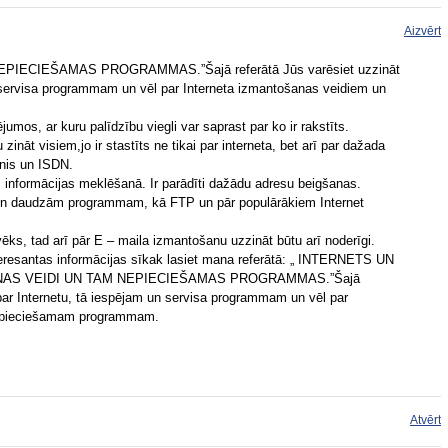
Aizvērt
IECIEŠAMAS PROGRAMMAS.”Šajā referātā Jūs varēsiet uzzināt
n servisa programmam un vēl par Interneta izmantošanas veidiem un
jumos, ar kuru palīdzību viegli var saprast par ko ir rakstīts.
ināt visiem,jo ir stastīts ne tikai par interneta, bet arī par dažada
unis un ISDN.
dās informācijas meklēšanā. Ir parādīti dažādu adresu beigšanas.
uri un daudzām programmam, kā FTP un pār populārākiem Internet
lvēks, tad arī pār E – maila izmantošanu uzzināt būtu arī noderīgi.
nteresantas informācijas sīkak lasiet mana referātā: „ INTERNETS UN
NAS VEIDI UN TAM NEPIECIEŠAMAS PROGRAMMAS.”Šajā
 par Internetu, tā iespējam un servisa programmam un vēl par
nepieciešamam programmam.
Atvērt