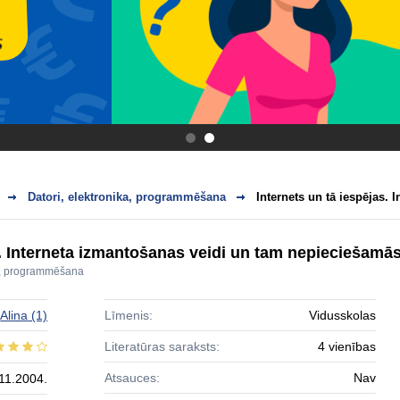
.
.
Datori, elektronika, programmēšana
Internets un tā iespējas. 
as. Interneta izmantošanas veidi un tam nepiecieša
ka, programmēšana
Alina
(1)
Līmenis:
Vidusskolas
Literatūras saraksts:
4 vienības
Atsauces:
Nav
11.2004.