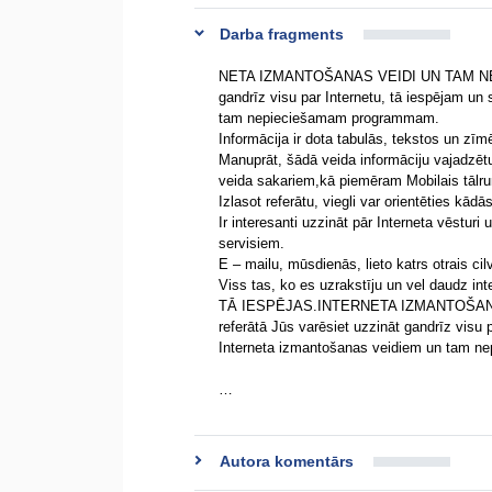
Darba fragments
NETA IZMANTOŠANAS VEIDI UN TAM NEP
gandrīz visu par Internetu, tā iespējam u
tam nepieciešamam programmam.
Informācija ir dota tabulās, tekstos un zīmē
Manuprāt, šādā veida informāciju vajadzētu z
veida sakariem,kā piemēram Mobilais tālr
Izlasot referātu, viegli var orientēties kā
Ir interesanti uzzināt pār Interneta vēst
servisiem.
E – mailu, mūsdienās, lieto katrs otrais ci
Viss tas, ko es uzrakstīju un vel daudz i
TĀ IESPĒJAS.INTERNETA IZMANTOŠA
referātā Jūs varēsiet uzzināt gandrīz visu
Interneta izmantošanas veidiem un tam 
…
Autora komentārs