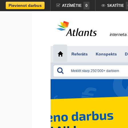
Pievienot darbus
ATZĪMĒTIE
0
SKATĪTIE
interneta 
Referāts
Konspekts
D