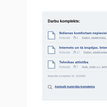
Darbu komplekts:
Ikdienas komfortam nepiecie
Referāts
4
Datori, elektronik
Internets un tā iespējas. In
Referāts
17
Datori, elektroni
Tehnikas attīstība
Referāts
7
Auto, moto u.c. teh
Materiālu komplekts Nr. 1153685
Apskatīt materiālu komplektu