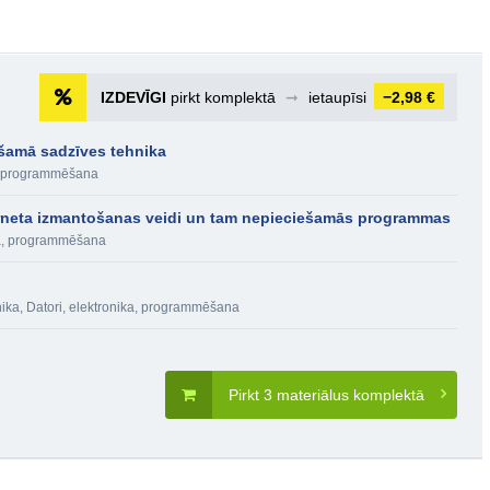
IZDEVĪGI
pirkt komplektā
➞
ietaupīsi
−2,98 €
šamā sadzīves tehnika
a, programmēšana
terneta izmantošanas veidi un tam nepieciešamās programmas
ka, programmēšana
nika
,
Datori, elektronika, programmēšana
Pirkt 3 materiālus komplektā