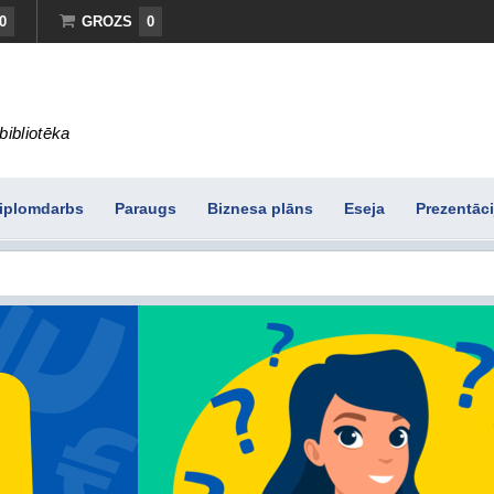
0
GROZS
0
bibliotēka
iplomdarbs
Paraugs
Biznesa plāns
Eseja
Prezentāci