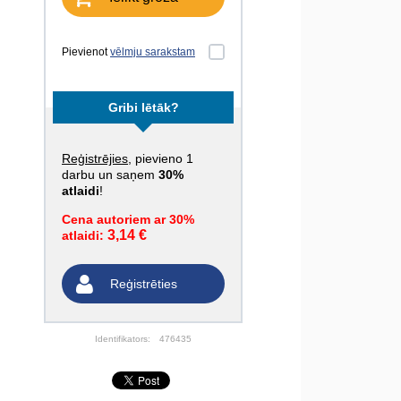
Pievienot
vēlmju sarakstam
Gribi lētāk?
Reģistrējies
, pievieno 1
darbu un saņem
30%
atlaidi
!
Cena autoriem ar 30%
3,14 €
atlaidi:
Reģistrēties
Identifikators:
476435