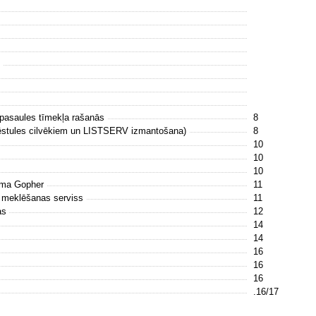
s
asaules tīmekļa rašanās
8
(vēstules cilvēkiem un LISTSERV izmantošana)
8
10
10
10
tēma Gopher
11
s meklēšanas serviss
11
jas
12
14
14
16
16
16
.16/17