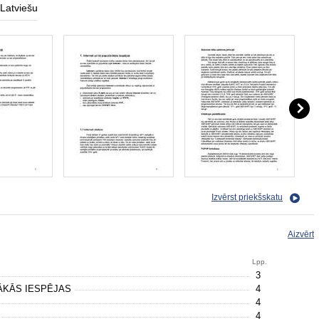
Latviešu
Izvērst priekšskatu
Aizvērt
Lpp.
3
ĀKĀS IESPĒJAS
4
4
i
4