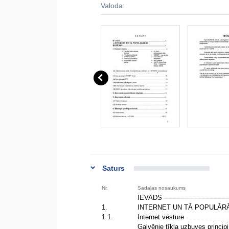
Valoda:
Saturs
Nr.
Sadaļas nosaukums
IEVADS
1.
INTERNET UN TĀ POPULĀR
1.1.
Internet vēsture
Galvēnie tīkla uzbuves princip