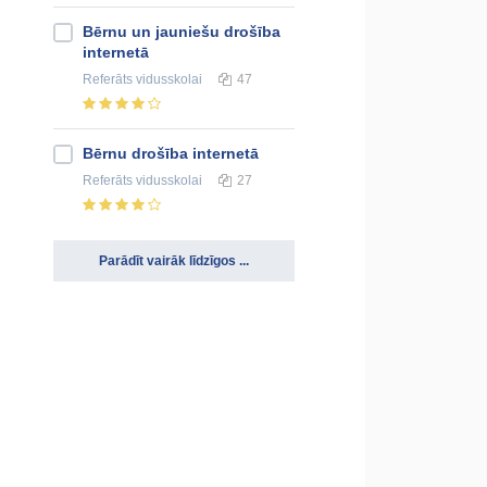
Bērnu un jauniešu drošība
internetā
Referāts
vidusskolai
47
Bērnu drošība internetā
Referāts
vidusskolai
27
Parādīt vairāk līdzīgos ...