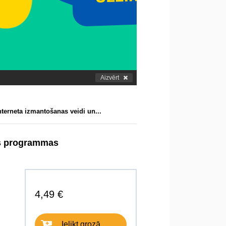
Aizvērt
Interneta izmantošanas veidi un...
mās programmas
4,49 €
Ielikt grozā