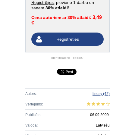
Reģistrējies
, pievieno 1 darbu un
saņem
30% atlaidi
!
3,49
Cena autoriem ar 30% atlaidi:
€
Reģistrēties
Identifikators:
645807
Autors:
lindsy
(42)
Vērtējums:
Publicēts:
06.09.2009.
Valoda:
Latviešu