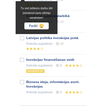
Tu vari jebkuru darbu ātri
pievienot savu vēlmju
Inovācijas uzņēmējdarbībā
sarakstam.
Referāts
augstskolai
13
Forši!
Latvijas politika inovācijas jomā
Referāts
augstskolai
10
Inovācijas finansēšanas veidi
Referāts
augstskolai
8
NOVĒRTĒTS!
Biznesa ideja, informācijas avoti.
Inovācijas
Referāts
augstskolai
6