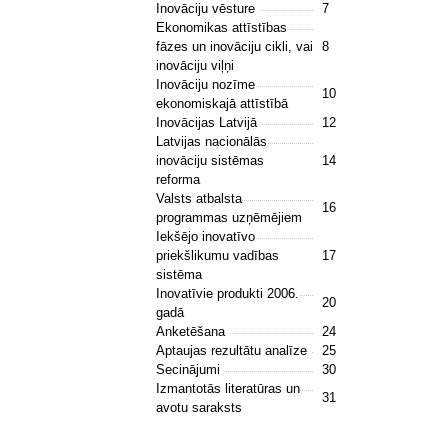
Inovāciju vēsture
7
Ekonomikas attīstības
fāzes un inovāciju cikli, vai
8
inovāciju viļņi
Inovāciju nozīme
10
ekonomiskajā attīstībā
Inovācijas Latvijā
12
Latvijas nacionālās
inovāciju sistēmas
14
reforma
Valsts atbalsta
16
programmas uzņēmējiem
Iekšējo inovatīvo
priekšlikumu vadības
17
sistēma
Inovatīvie produkti 2006.
20
gadā
Anketēšana
24
Aptaujas rezultātu analīze
25
Secinājumi
30
Izmantotās literatūras un
31
avotu saraksts