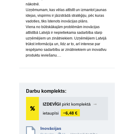
nākotnē.
Uzņēmumam, kas vēlas attīstīt un izmantot jaunas
idejas, vispirms ir jāizstrādā stratēģiju, pēc kuras
vadoties, tiks īstenots inovācijas plāns.
Viena no būtiskākajām problēmām inovācijas
attīstībā Latvijā ir nepietiekama sadarbība starp
uzņēmējiem un zinātniekiem. Uzņēmējiem Latvijā
trūkst informācija un, līdz ar to, arī interese par
iespējamo sadarbību ar zinātniekiem un inovatīvu
produktu ieviešanu.…
Darbu komplekts:
IZDEVĪGI
pirkt komplektā
➞
ietaupīsi
−6,48 €
Inovācijas