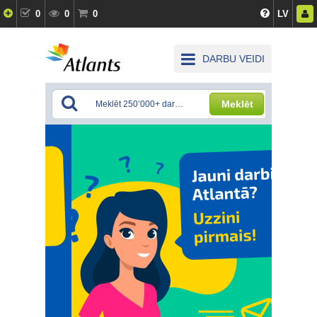
0
0
0
LV
DARBU VEIDI
Meklēt