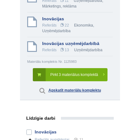
Referāts
11
Uzņēmējdarbība
,
Mārketings, reklāma
Inovācijas
Referāts
22
Ekonomika
,
Uzņēmējdarbība
Inovācijas uzņēmējdarbībā
Referāts
13
Uzņēmējdarbība
Materiālu komplekts Nr. 1125983
Pirkt 3 materiālus komplektā
Apskatīt materiālu komplektu
Līdzīgie darbi
Inovācijas
Referāts
augstskolai
11