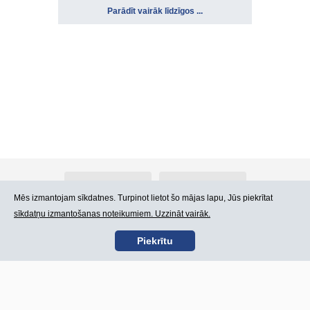
Parādīt vairāk līdzīgos ...
Par Atlants.lv
Reklāma
Mēs izmantojam sīkdatnes. Turpinot lietot šo mājas lapu, Jūs piekrītat
sīkdatņu izmantošanas noteikumiem. Uzzināt vairāk.
Kontakti
Lietošanas noteikumi
Piekrītu
SIA „CDI” © 2002 -
Lapas karte
2026