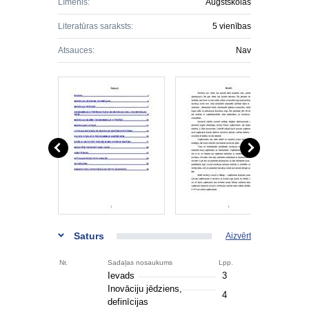
Līmenis:
Augstskolas
Literatūras saraksts:
5 vienības
Atsauces:
Nav
Saturs
Aizvērt
Nr.
Sadaļas nosaukums
Lpp.
Ievads
3
Inovāciju jēdziens,
4
definīcijas