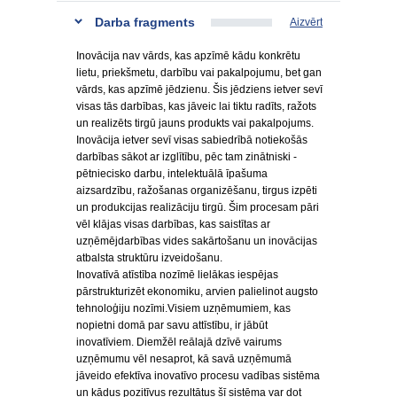
Darba fragments
Aizvērt
Inovācija nav vārds, kas apzīmē kādu konkrētu
lietu, priekšmetu, darbību vai pakalpojumu, bet gan
vārds, kas apzīmē jēdzienu. Šis jēdziens ietver sevī
visas tās darbības, kas jāveic lai tiktu radīts, ražots
un realizēts tirgū jauns produkts vai pakalpojums.
Inovācija ietver sevī visas sabiedrībā notiekošās
darbības sākot ar izglītību, pēc tam zinātniski -
pētniecisko darbu, intelektuālā īpašuma
aizsardzību, ražošanas organizēšanu, tirgus izpēti
un produkcijas realizāciju tirgū. Šim procesam pāri
vēl klājas visas darbības, kas saistītas ar
uzņēmējdarbības vides sakārtošanu un inovācijas
atbalsta struktūru izveidošanu.
Inovatīvā atīstība nozīmē lielākas iespējas
pārstrukturizēt ekonomiku, arvien palielinot augsto
tehnoloģiju nozīmi.Visiem uzņēmumiem, kas
nopietni domā par savu attīstību, ir jābūt
inovatīviem. Diemžēl reālajā dzīvē vairums
uzņēmumu vēl nesaprot, kā savā uzņēmumā
jāveido efektīva inovatīvo procesu vadības sistēma
un kādus pozitīvus rezultātus šī sistēma var dot