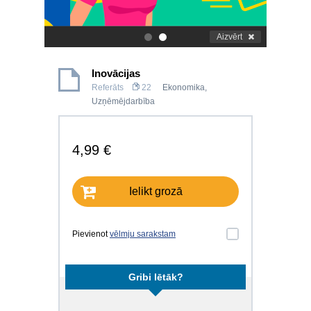
Aizvērt
.
.
Inovācijas
Referāts
22
Ekonomika
,
Uzņēmējdarbība
4,99 €
Ielikt grozā
Pievienot
vēlmju sarakstam
Gribi lētāk?