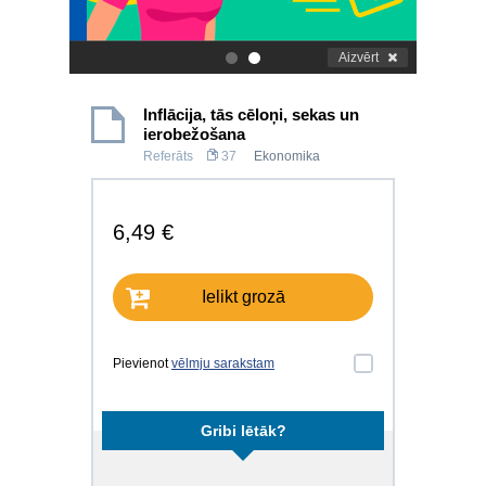
Aizvērt
.
.
Inflācija, tās cēloņi, sekas un
ierobežošana
Referāts
37
Ekonomika
6,49 €
Ielikt grozā
Pievienot
vēlmju sarakstam
Gribi lētāk?