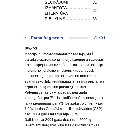
SECINĀJUMI
31
IZMANTOTĀ
32
LITERATŪRA
PIELIKUMS
33
Darba fragments
Aizvērt
IEVADS
Inflācija ir – makroekonomikas rādītājs, kurš
parāda vispārējo cenu līmeņa kāpumu un attiecīgi
arī pirktspējas samazināšanos laika gaitā. Inflācija
ir viens no lielākajiem riskiem, kas var būtiski
ietekmēt ieguldījumus un to vērtību nākotnē. Ir
svarīgi sekot līdzi ieguldījumu ienesīgumam, lai tas
regulāri un ilgtermiņā pārsniegtu inflāciju.
Patēriņa cenas Latvijā pagājušajā gadā
pieaugušas par 7%, tai skaitā precēm cenas gada
laikā pieaugušas par 7%, bet pakalpojumiem - par
6,9%, liecina Centrālā statistikas pārvaldes (CSP)
dati. 2004.gadā inflācija bija 7,3%.
Salīdzinot ar 2004.gada decembri, 2005. g.
ievērojami dārgākas kļuvušas daudzas pārtikas