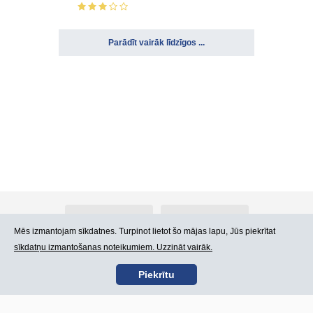
Parādīt vairāk līdzīgos ...
Par Atlants.lv
Reklāma
Mēs izmantojam sīkdatnes. Turpinot lietot šo mājas lapu, Jūs piekrītat
sīkdatņu izmantošanas noteikumiem. Uzzināt vairāk.
Kontakti
Lietošanas noteikumi
Piekrītu
SIA „CDI” © 2002 -
Lapas karte