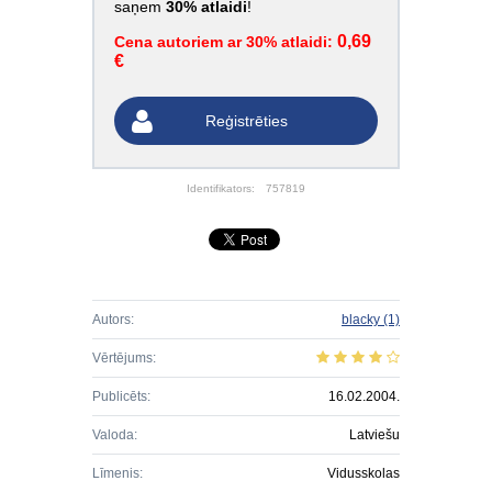
saņem
30% atlaidi
!
0,69
Cena autoriem ar 30% atlaidi:
€
Reģistrēties
Identifikators:
757819
Autors:
blacky
(1)
Vērtējums:
Publicēts:
16.02.2004.
Valoda:
Latviešu
Līmenis:
Vidusskolas