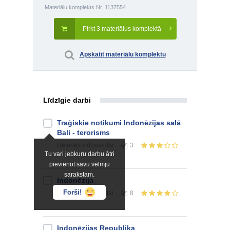
Materiālu komplekts Nr. 1137554
Pirkt 3 materiālus komplektā
Apskatīt materiālu komplektu
Līdzīgie darbi
Traģiskie notikumi Indonēzijas salā
Bali - terorisms
Referāts
vidusskolai
3
Tu vari jebkuru darbu ātri
pievienot savu vēlmju
sarakstam.
Indonēzija
Forši!
Referāts
vidusskolai
8
Indonēzijas Republika