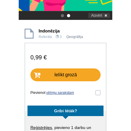
Aizvērt
.
.
Indonēzija
Referāts
3
Ģeogrāfija
0,99 €
Ielikt grozā
Pievienot
vēlmju sarakstam
Gribi lētāk?
Reģistrējies
, pievieno 1 darbu un