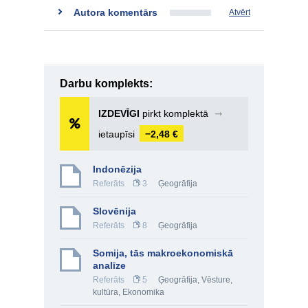
Autora komentārs
Atvērt
Darbu komplekts:
IZDEVĪGI
pirkt komplektā
➞
ietaupīsi
−2,48 €
Indonēzija
Referāts
3
Ģeogrāfija
Slovēnija
Referāts
8
Ģeogrāfija
Somija, tās makroekonomiskā
analīze
Referāts
5
Ģeogrāfija
,
Vēsture,
kultūra
,
Ekonomika