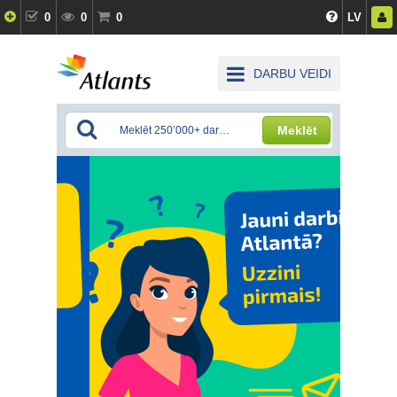
0
0
0
LV
DARBU VEIDI
Meklēt