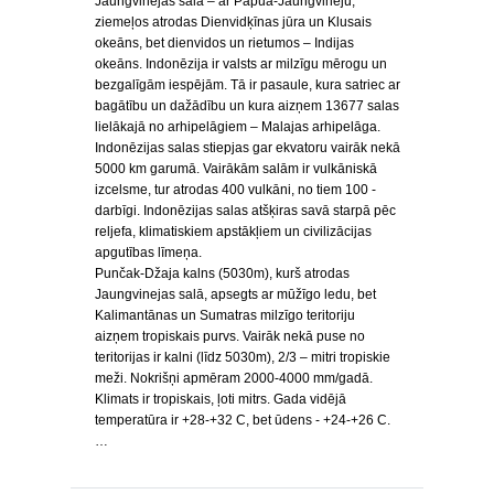
Jaungvinejas salā – ar Papua-Jaungvineju,
ziemeļos atrodas Dienvidķīnas jūra un Klusais
okeāns, bet dienvidos un rietumos – Indijas
okeāns. Indonēzija ir valsts ar milzīgu mērogu un
bezgalīgām iespējām. Tā ir pasaule, kura satriec ar
bagātību un dažādību un kura aizņem 13677 salas
lielākajā no arhipelāgiem – Malajas arhipelāga.
Indonēzijas salas stiepjas gar ekvatoru vairāk nekā
5000 km garumā. Vairākām salām ir vulkāniskā
izcelsme, tur atrodas 400 vulkāni, no tiem 100 -
darbīgi. Indonēzijas salas atšķiras savā starpā pēc
reljefa, klimatiskiem apstākļiem un civilizācijas
apgutības līmeņa.
Punčak-Džaja kalns (5030m), kurš atrodas
Jaungvinejas salā, apsegts ar mūžīgo ledu, bet
Kalimantānas un Sumatras milzīgo teritoriju
aizņem tropiskais purvs. Vairāk nekā puse no
teritorijas ir kalni (līdz 5030m), 2/3 – mitri tropiskie
meži. Nokrišņi apmēram 2000-4000 mm/gadā.
Klimats ir tropiskais, ļoti mitrs. Gada vidējā
temperatūra ir +28-+32 C, bet ūdens - +24-+26 C.
…