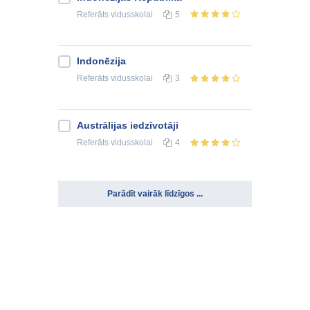
Referāts
vidusskolai
5
Indonēzija
Referāts
vidusskolai
3
Austrālijas iedzīvotāji
Referāts
vidusskolai
4
Parādīt vairāk līdzīgos ...