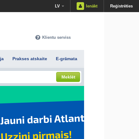
LV
Ienākt
Reģistrēties
Klientu serviss
ja
Prakses atskaite
E-grāmata
Meklēt