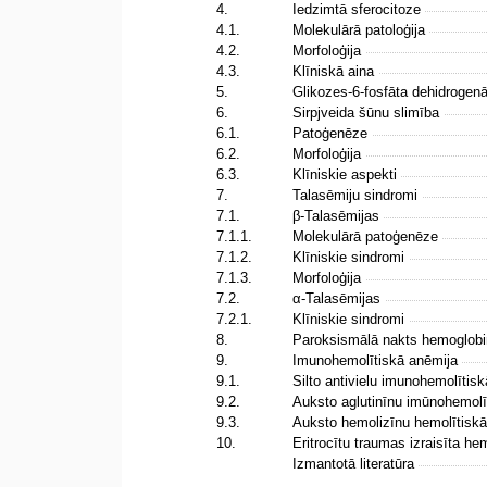
4.
Iedzimtā sferocitoze
4.1.
Molekulārā patoloģija
4.2.
Morfoloģija
4.3.
Klīniskā aina
5.
Glikozes-6-fosfāta dehidrogen
6.
Sirpjveida šūnu slimība
6.1.
Patoģenēze
6.2.
Morfoloģija
6.3.
Klīniskie aspekti
7.
Talasēmiju sindromi
7.1.
β-Talasēmijas
7.1.1.
Molekulārā patoģenēze
7.1.2.
Klīniskie sindromi
7.1.3.
Morfoloģija
7.2.
α-Talasēmijas
7.2.1.
Klīniskie sindromi
8.
Paroksismālā nakts hemoglobi
9.
Imunohemolītiskā anēmija
9.1.
Silto antivielu imunohemolītis
9.2.
Auksto aglutinīnu imūnohemol
9.3.
Auksto hemolizīnu hemolītisk
10.
Eritrocītu traumas izraisīta h
Izmantotā literatūra