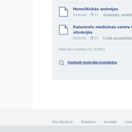
Hemolītiskās anēmijas
Referāts
31
Anatomija, veselī
Katastrofu medicīnas centra 
situācijās
Referāts
15
Civilā aizsardzība
Materiālu komplekts Nr. 1119821
Apskatīt materiālu komplektu
Par Atlants.lv
Reklāma
Kontakti
Liet