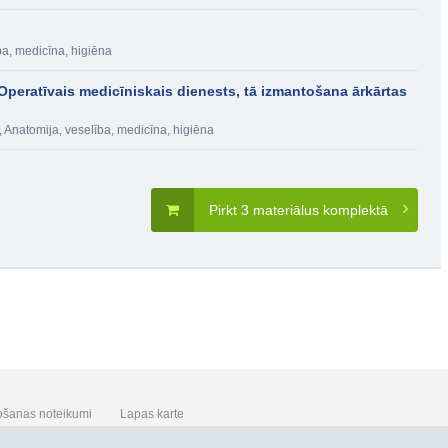
ba, medicīna, higiēna
Operatīvais medicīniskais dienests, tā izmantošana ārkārtas
,
Anatomija, veselība, medicīna, higiēna
Pirkt 3 materiālus komplektā
ošanas noteikumi
Lapas karte