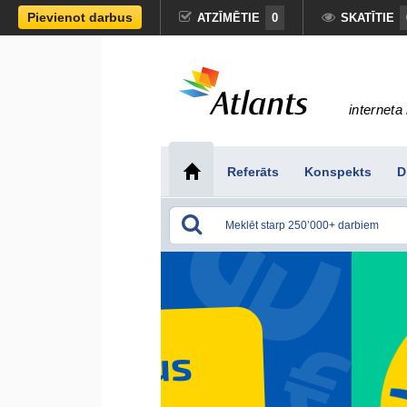
Pievienot darbus
ATZĪMĒTIE
0
SKATĪTIE
interneta 
Referāts
Konspekts
D