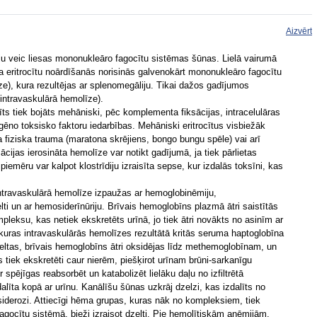
Aizvērt
ciju veic liesas mononukleāro fagocītu sistēmas šūnas. Lielā vairumā
a eritrocītu noārdīšanās norisinās galvenokārt mononukleāro fagocītu
e), kura rezultējas ar splenomegāliju. Tikai dažos gadījumos
(intravaskulārā hemolīze).
cīts tiek bojāts mehāniski, pēc komplementa fiksācijas, intracelulāras
gēno toksisko faktoru iedarbības. Mehāniski eritrocītus visbiežāk
a fiziska trauma (maratona skrējiens, bongo bungu spēle) vai arī
cijas ierosināta hemolīze var notikt gadījumā, ja tiek pārlietas
iemēru var kalpot klostrīdiju izraisīta sepse, kur izdalās toksīni, kas
ntravaskulārā hemolīze izpaužas ar hemoglobinēmiju,
i un ar hemosiderīnūriju. Brīvais hemoglobīns plazmā ātri saistītās
mpleksu, kas netiek ekskretēts urīnā, jo tiek ātri novākts no asinīm ar
bkuras intravaskulārās hemolīzes rezultātā kritās seruma haptoglobīna
eltas, brīvais hemoglobīns ātri oksidējas līdz methemoglobīnam, un
tiek ekskretēti caur nierēm, piešķirot urīnam brūni-sarkanīgu
spējīgas reabsorbēt un katabolizēt lielāku daļu no izfiltrētā
alīta kopā ar urīnu. Kanālīšu šūnas uzkrāj dzelzi, kas izdalīts no
siderozi. Attiecīgi hēma grupas, kuras nāk no kompleksiem, tiek
agocītu sistēmā, bieži izraisot dzelti. Pie hemolītiskām anēmijām,