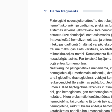
Darba fragments
Fizioloģiski novecojušo eritrocītu destruk
hemolītisko anēmiju gadījumu, priekšlaicīg
sistēmas ietveros (ekstravaskulārā hemolīz
eritrocītu līze dominējoši norit asinsvados 
Intravaskulārā hemolīze norit tad, ja eritro
infekcijas gadījumā (malārija) vai pēc ekso
traumē mākslīgās sirds vārstules, atkārtot
mikrocirkulācijas trombi. Komplementa fiksā
nesaderīgās asinis. Par toksiskā bojājuma p
bojā eritrocītu membrānu.
Neatkarīgi no patoģenētiskā mehānisma, i
hemoglobīnūriju, methemalbuminēmiju, dzelt
ar α2-globulīnu (haptoglobīns), veidojot ko
retikuloendoteliālo sistēmas palīdzību. Je
līmenis. Kad haptoglobīna rezerves ir izsm
abi, gan hemoglobīns, gan methemoglobīns 
nokrāsu. Nieru proksimālo kanāliņu šūnas ir 
hemoglobīna, taču daļa no tā tomēr tiek izd
hemoglobīna, radot tubulārā epitēlija hemo
katabolizētas par bilirubīnu mononukleāro f