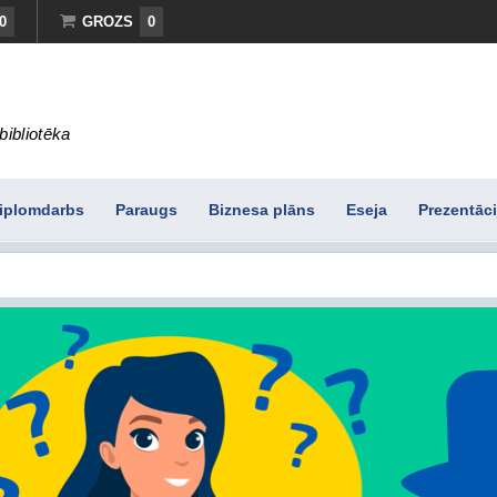
0
GROZS
0
bibliotēka
iplomdarbs
Paraugs
Biznesa plāns
Eseja
Prezentāci