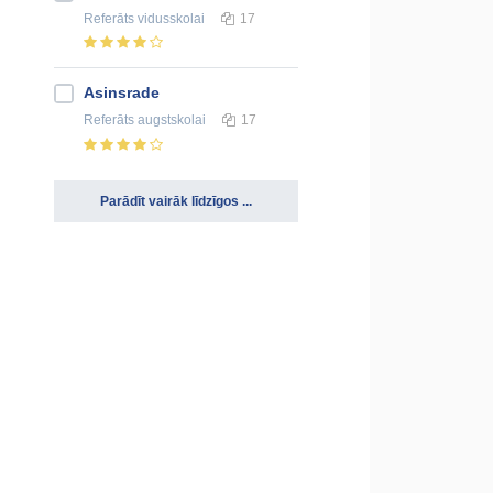
Referāts
vidusskolai
17
Asinsrade
Referāts
augstskolai
17
Parādīt vairāk līdzīgos ...