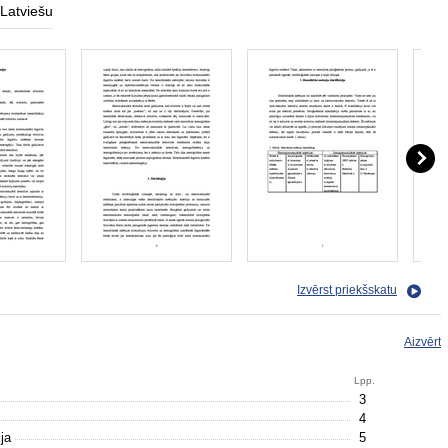
Latviešu
Izvērst priekšskatu
Aizvērt
Lpp.
3
4
ija
5