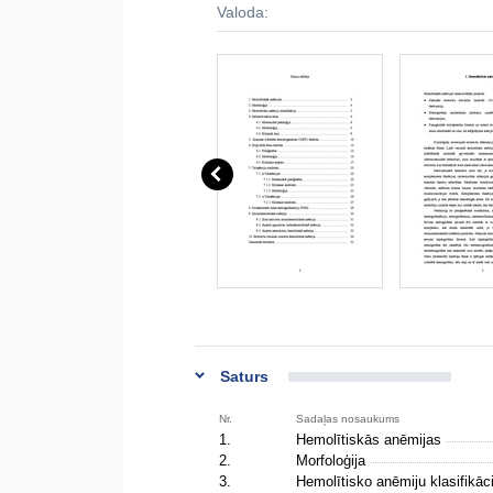
Valoda:
Saturs
Nr.
Sadaļas nosaukums
1.
Hemolītiskās anēmijas
2.
Morfoloģija
3.
Hemolītisko anēmiju klasifikāc