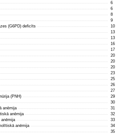
6
6
8
9
āzes (G6PD) deficīts
10
13
13
16
17
20
20
20
23
25
26
27
nūrija (PNH)
29
30
kā anēmija
31
ītiskā anēmija
32
ā anēmija
33
emolītiskā anēmija
34
35