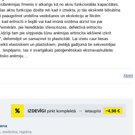
lirubinēmijas līmenis ir atkarīgs kā no aknu funkcionālās kapacitātes,
as aknu funkcijas dzelte reti kad ir izteikta, jo tās ekskretē bilirubīna
ki paaugstinot urobilīna veidošanos un ekskrēciju ar fēcēm.
ad eritrocīti ir bojāti vai kad imūnā sistēma atzīst tos par
Piemērām, pie hereditārās sferocitozes, defektīvā eritrocītu
Līdzīgi tam pie sirpjveida šūnu anēmijas eritrocīta iekšienē izkrīt
, deformējot un samazinot to plasticitāti. Lai izietu caur liesas
teikti elastiskiem un plastiskiem, pretējā gadījumā tie sekvestrējas
ti. Iespējams, tas ir svarīgākais patoģenētiskais ekstravaskulārās
ītisko anēmiju.…
Atvērt
IZDEVĪGI
pirkt komplektā
➞
ietaupīsi
−4,98 €
šana
, medicīna, higiēna