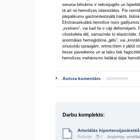
seruma bilirubīns ir nekonjugēts un hiperbi
tā arī no hemolīzes intensitātes. Pie normāl
pārpalikumu gastrointestinālā traktā, būtis
Ekstravaskulārā hemolīze noris gadījumos, k
„svešiem”, vai kad tie ir vāji deformējami. 
citoskeleta dēļ, samazinās to elasticitāte. 
anormālais hemoglobīna „gēls”, vai „kristāli”
sinusoīdu spraugām, eritrocītiem ir jābūt iz
liesas pavedienos un ar laiku tiek fagocitē
hemolīzes mehānisms lielākai daļai hemol
Autora komentārs
Darbu komplekts:
Arteriālās hipertenzijasārstē
Referāts
4
Anatomija, veselība