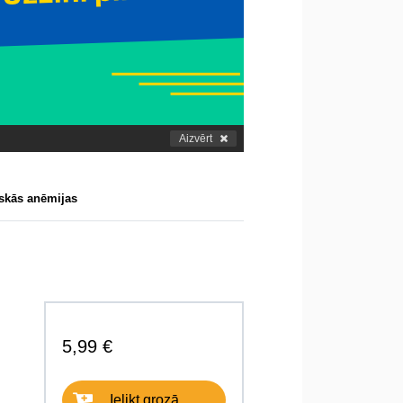
Aizvērt
skās anēmijas
5,99 €
Ielikt grozā