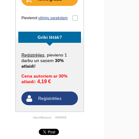
Pievienot
vēlmju sarakstam
Gribi lētāk?
Reģistrējies
, pievieno 1
darbu un saņem
30%
atlaidi
!
Cena autoriem ar 30%
4,19 €
atlaidi:
Reģistrēties
Identifikators:
689689