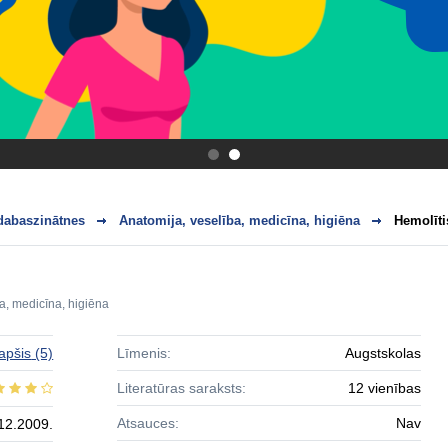
.
.
dabaszinātnes
Anatomija, veselība, medicīna, higiēna
Hemolīti
a, medicīna, higiēna
apšis
(5)
Līmenis:
Augstskolas
Literatūras saraksts:
12 vienības
Atsauces:
Nav
12.2009.