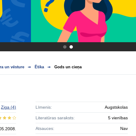
.
.
ra un vēsture
Ētika
Gods un cieņa
Ziga
(4)
Līmenis:
Augstskolas
Literatūras saraksts:
5 vienības
Atsauces:
Nav
05.2008.