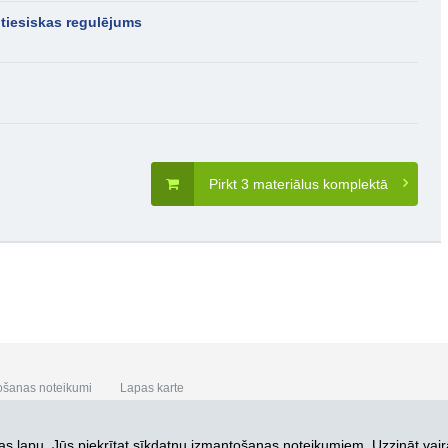
tiesiskas regulējums
Pirkt 3 materiālus komplektā
ošanas noteikumi
Lapas karte
s lapu, Jūs piekrītat
sīkdatņu izmantošanas noteikumiem. Uzzināt vair