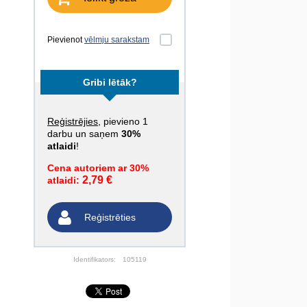
Pievienot
vēlmju sarakstam
Gribi lētāk?
Reģistrējies
, pievieno 1
darbu un saņem
30%
atlaidi
!
Cena autoriem ar 30%
2,79 €
atlaidi:
Reģistrēties
Identifikators:
105119