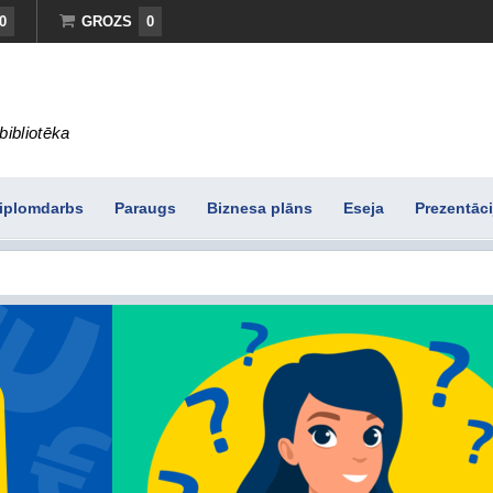
0
GROZS
0
bibliotēka
iplomdarbs
Paraugs
Biznesa plāns
Eseja
Prezentāci