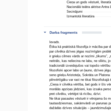
Cieņa un gods vēsturē, literat
Nacionālā teātra aktrise Antra
Secinājumi
Izmantotā literatūra
Darba fragments
Ievads.
Ētika kā praktiskā filozofija ir mācība pa
par cilvēka dzīves jēgas nozīmīgām problē
ir grieķu cilmes vārds ar nozīmi „tikums”, „
neitrāls, kas neliecina ne labu, ne sliktu, 
tradicionāli izveidojušos vai topošo vērtību 
filozofiski apcer labo un ļauno, dzīves jē
seno grieķu Aristoteļa, Sokrāta un Platona
pilnvērtīgāku var rast ne tikai filozofiskajā 
„Cieņa ir cilvēka vērtība, bet gods ir šīs v
morālās apziņas jēdzieni, kas izsaka perso
pret cilvēku, vērtējot tā rīcību, dzīvi.
Ne tikai pasaules vēsturē ir vērojama šo mo
tautasdziesmas, sakāmvārdi un parunas par
dažādās dzīves situācijās – jaundzimušajie