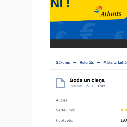
Sākums
Referāts
Māksla, kultū
Gods un cieņa
Referāts
11
Ētika
Autors:
Vērtējums:
Publicēts:
19.