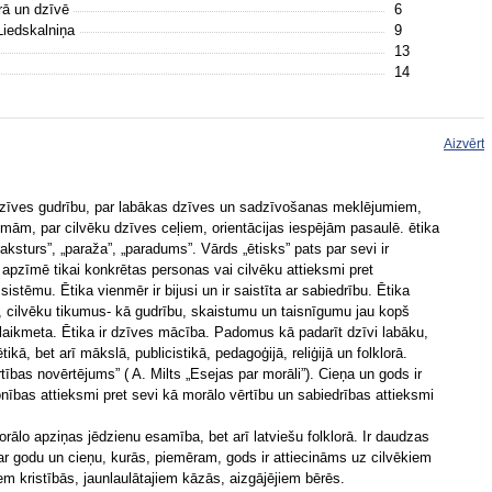
ūrā un dzīvē
6
 Liedskalniņa
9
13
14
Aizvērt
r dzīves gudrību, par labākas dzīves un sadzīvošanas meklējumiem,
mām, par cilvēku dzīves ceļiem, orientācijas iespējām pasaulē. ētika
raksturs”, „paraža”, „paradums”. Vārds „ētisks” pats par sevi ir
jo apzīmē tikai konkrētas personas vai cilvēku attieksmi pret
sistēmu. Ētika vienmēr ir bijusi un ir saistīta ar sabiedrību. Ētika
gu, cilvēku tikumus- kā gudrību, skaistumu un taisnīgumu jau kopš
 laikmeta. Ētika ir dzīves mācība. Padomus kā padarīt dzīvi labāku,
ētikā, bet arī mākslā, publicistikā, pedagoģijā, reliģijā un folklorā.
ērtības novērtējums” ( A. Milts „Esejas par morāli”). Cieņa un gods ir
nības attieksmi pret sevi kā morālo vērtību un sabiedrības attieksmi
rālo apziņas jēdzienu esamība, bet arī latviešu folklorā. Ir daudzas
 godu un cieņu, kurās, piemēram, gods ir attiecināms uz cilvēkiem
m kristībās, jaunlaulātajiem kāzās, aizgājējiem bērēs.