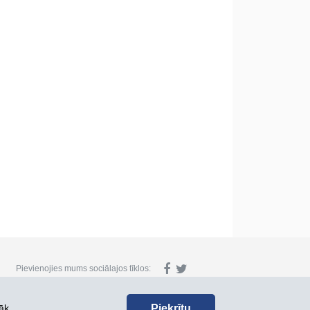
Pievienojies mums sociālajos tīklos:
Piekrītu
āk.