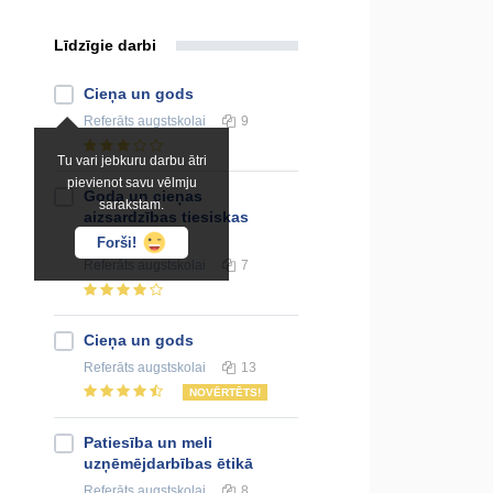
Līdzīgie darbi
Cieņa un gods
Referāts
augstskolai
9
Tu vari jebkuru darbu ātri
pievienot savu vēlmju
Goda un cieņas
sarakstam.
aizsardzības tiesiskas
regulējums
Forši!
Referāts
augstskolai
7
Cieņa un gods
Referāts
augstskolai
13
NOVĒRTĒTS!
Patiesība un meli
uzņēmējdarbības ētikā
Referāts
augstskolai
8