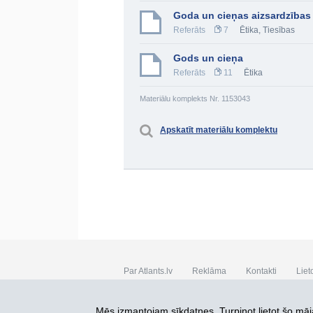
Goda un cieņas aizsardzības 
Referāts
7
Ētika
,
Tiesības
Gods un cieņa
Referāts
11
Ētika
Materiālu komplekts Nr. 1153043
Apskatīt materiālu komplektu
Par Atlants.lv
Reklāma
Kontakti
Liet
SIA „CDI” © 2002 - 2026
Mēs izmantojam sīkdatnes. Turpinot lietot šo māja