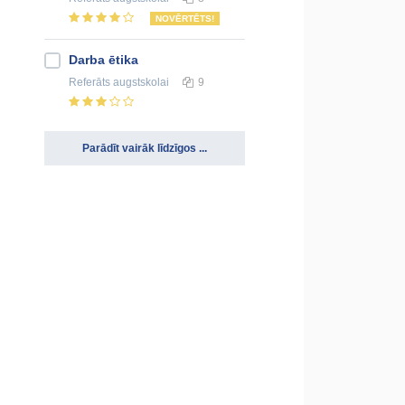
NOVĒRTĒTS!
Darba ētika
Referāts
augstskolai
9
Parādīt vairāk līdzīgos ...