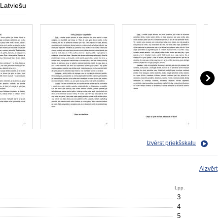
Latviešu
Izvērst priekšskatu
Aizvērt
Lpp.
3
4
5