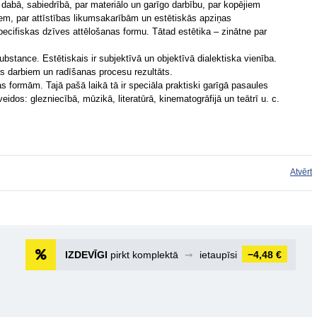
o dabā, sabiedrībā, par materiālo un garīgo darbību, par kopējiem
em, par attīstības likumsakarībām un estētiskās apziņas
pecifiskas dzīves attēlošanas formu. Tātad estētika – zinātne par
bstance. Estētiskais ir subjektīvā un objektīvā dialektiska vienība.
s darbiem un radīšanas procesu rezultāts.
s formām. Tajā pašā laikā tā ir speciāla praktiski garīgā pasaules
dos: glezniecībā, mūzikā, literatūrā, kinematogrāfijā un teātrī u. c.
Atvērt
IZDEVĪGI
pirkt komplektā
➞
ietaupīsi
−4,48 €