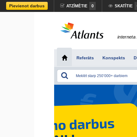
Pievienot darbus
ATZĪMĒTIE
0
SKATĪTIE
interneta 
Referāts
Konspekts
D