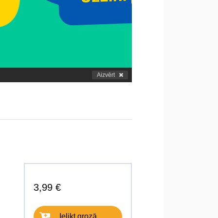
Aizvērt
3,99 €
Ielikt grozā