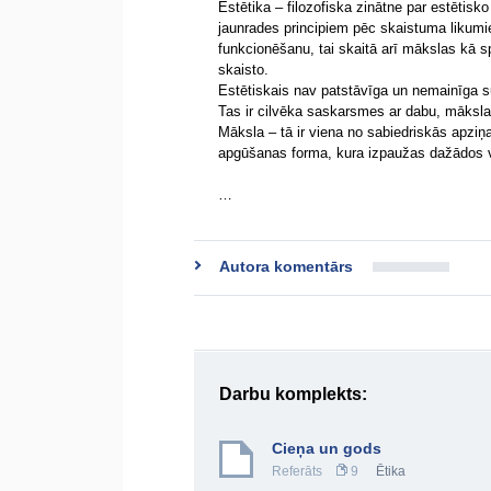
Estētika – filozofiska zinātne par estētisk
jaunrades principiem pēc skaistuma likumi
funkcionēšanu, tai skaitā arī mākslas kā s
skaisto.
Estētiskais nav patstāvīga un nemainīga su
Tas ir cilvēka saskarsmes ar dabu, māksla
Māksla – tā ir viena no sabiedriskās apziņa
apgūšanas forma, kura izpaužas dažādos vei
…
Autora komentārs
Darbu komplekts:
Cieņa un gods
Referāts
9
Ētika