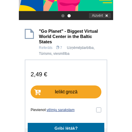
Aizvērt
.
.
"Go Planet" - Biggest Virtual
World Center in the Baltic
States
Referāts
7
Uzņēmējdarbība
,
Tūrisms, viesmīlība
2,49 €
Ielikt grozā
Pievienot
vēlmju sarakstam
Gribi lētāk?