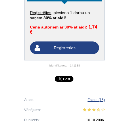
Reģistrējies
, pievieno 1 darbu un
saņem
30% atlaidi
!
1,74
Cena autoriem ar 30% atlaidi:
€
Reģistrēties
Identifikators:
141138
Autors:
Estere
(15)
Vērtējums:
Publicēts:
10.10.2006.