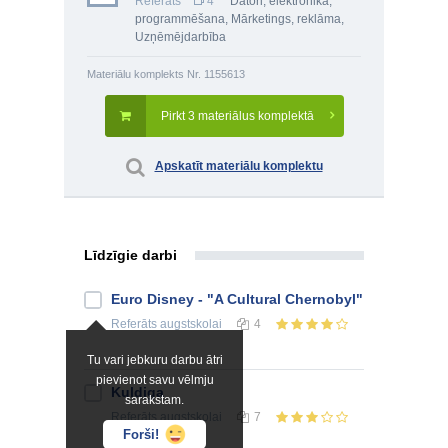
Referāts
4
Datori, elektronika,
programmēšana
,
Mārketings, reklāma
,
Uzņēmējdarbība
Materiālu komplekts Nr. 1155613
Pirkt 3 materiālus komplektā
Apskatīt materiālu komplektu
Līdzīgie darbi
Euro Disney - "A Cultural Chernobyl"
Referāts
augstskolai
4
Tu vari jebkuru darbu ātri
pievienot savu vēlmju
Kuldiga
sarakstam.
Referāts
augstskolai
7
Forši!