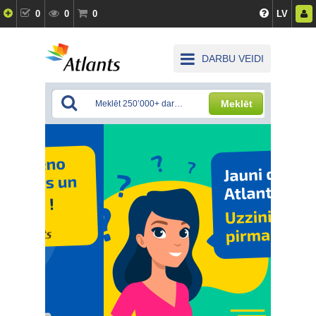
0
0
0
LV
DARBU VEIDI
Meklēt