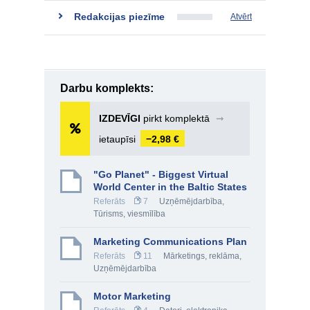
Redakcijas piezīme
Atvērt
Darbu komplekts:
IZDEVĪGI
pirkt komplektā
➞
ietaupīsi
−2,98 €
"Go Planet" - Biggest Virtual
World Center in the Baltic States
Referāts
7
Uzņēmējdarbība
,
Tūrisms, viesmīlība
Marketing Communications Plan
Referāts
11
Mārketings, reklāma
,
Uzņēmējdarbība
Motor Marketing