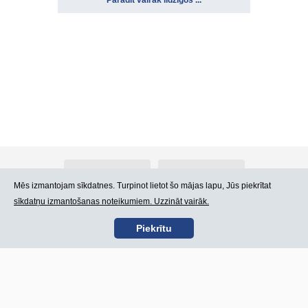
Parādīt vairāk līdzīgos ...
Par Atlants.lv
Reklāma
Mēs izmantojam sīkdatnes. Turpinot lietot šo mājas lapu, Jūs piekrītat
sīkdatņu izmantošanas noteikumiem. Uzzināt vairāk.
Kontakti
Lietošanas noteikumi
Piekrītu
SIA „CDI” © 2002 -
Lapas karte
2026