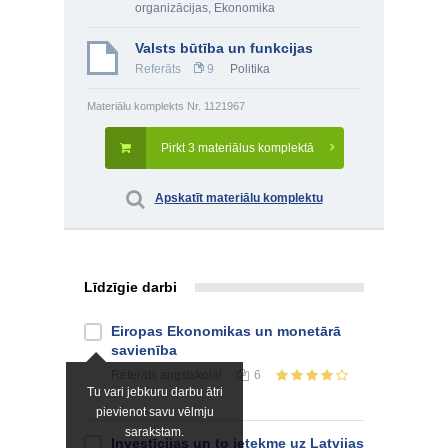
organizācijas
,
Ekonomika
Valsts būtība un funkcijas
Referāts
9
Politika
Materiālu komplekts Nr. 1121967
Pirkt 3 materiālus komplektā
Apskatīt materiālu komplektu
Līdzīgie darbi
Eiropas Ekonomikas un monetārā
savienība
Referāts
augstskolai
6
Tu vari jebkuru darbu ātri
pievienot savu vēlmju
sarakstam.
Investīcijas un to ietekme uz Latvijas