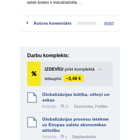
valsts šodien ir industrializēta. …
Autora komentārs
Atvērt
Darbu komplekts:
IZDEVĪGI
pirkt komplektā
➞
ietaupīsi
−3,48 €
Globalizācijas būtība, cēloņi un
sekas
Referāts
21
Ekonomika
,
Politika
Globalizācijas procesu ietekme
uz Eiropas valstu ekonomikas
attīstību
Referāts
4
Starptautiskās