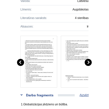
Valoda:
Latviešu
Līmenis:
Augstskolas
Literatūras saraksts:
4 vienības
Atsauces:
Ir
Darba fragments
Aizvērt
1.Globalizācijas jēdziens un būtība.