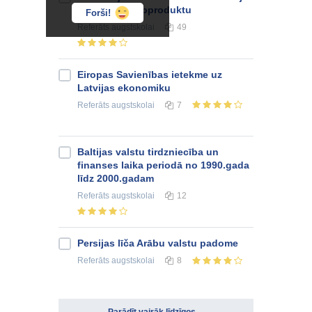
iekšzemes kopproduktu
Forši!
Referāts
augstskolai
49
Eiropas Savienības ietekme uz
Latvijas ekonomiku
Referāts
augstskolai
7
Baltijas valstu tirdzniecība un
finanses laika periodā no 1990.gada
līdz 2000.gadam
Referāts
augstskolai
12
Persijas līča Arābu valstu padome
Referāts
augstskolai
8