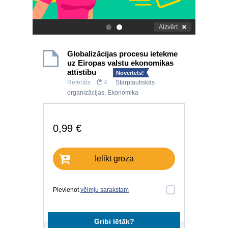
Aizvērt
.
.
Globalizācijas procesu ietekme
uz Eiropas valstu ekonomikas
attīstību
Novērtēts!
Referāts
4
Starptautiskās
organizācijas
,
Ekonomika
0,99 €
Ielikt grozā
Pievienot
vēlmju sarakstam
Gribi lētāk?