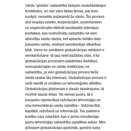
Vārdu ‘globāls’ sabiedrībā lietojam visdažādākajos
kontekstos, un nav vairs tādas tēmas, par kuru
runājot, nevarētu iestarpināt šo vārdu. Šis process
dod iespēju valstīm, korporācijām, uzņēmumiem
un organizācijām dibināt savstarpēji izdevīgus
kontaktus, kas nodrošinātu sadarbību ne vien
atsevišķu valstu starpā, bet aptvertu lielāko daļu
pasaules valstu, veidojot savstarpējas atkarības
ķēdi. Viens no vairākiem globalizācijas mērķiem ir
vienkāršošana- tā ļauj veikt dažādas citas, it kā
globalizācijas procesiem pakārtotas darbības,
neiesaistot tajās ne valstu institūcijas, ne
sabiedrību, ja vien globalizācijas procesi tiešā
veidā neskar tās intereses. Globalizācijas procesi ir
cieši saistīti ar zinātnes un tehnoloģisko attīstību.
Globalizācijas jēdzienam ir daudz skaidrojumu, tā
nozīmē daudz lietas. No vienas puses, tā ir
pasaules rūpniecības ražošanas tehnoloģiju un
visu komunikāciju veidu izplatība – tirdzniecībā,
kapitālā, ražošanā un informācijā. Tas palielina
kustību caur robežām, kas ir pirms-mūsdienīgo
jaunu tehnoloģiju sabiedrību izplatības sekas. Mēs
dzīvojam globalizācijas gadsimtā, gandrīz katra