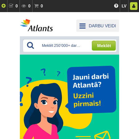
0
0
0
LV
DARBU VEIDI
Meklēt