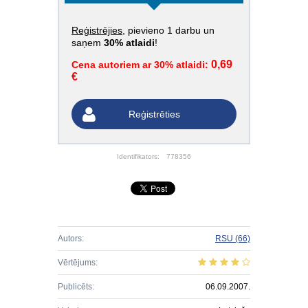
Reģistrējies
, pievieno 1 darbu un
saņem
30% atlaidi
!
0,69
Cena autoriem ar 30% atlaidi:
€
Reģistrēties
Identifikators:
778356
Autors:
RSU
(66)
Vērtējums:
Publicēts:
06.09.2007.