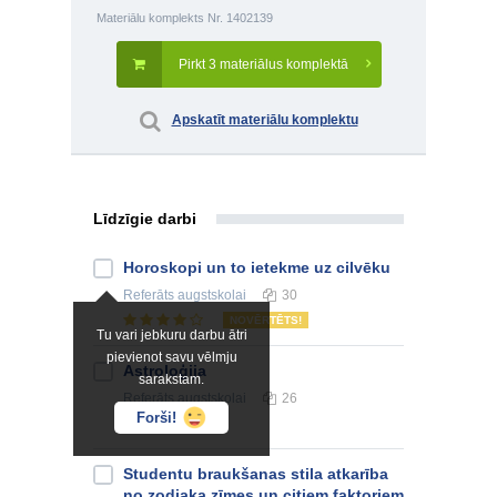
Materiālu komplekts Nr. 1402139
Pirkt 3 materiālus komplektā
Apskatīt materiālu komplektu
Līdzīgie darbi
Horoskopi un to ietekme uz cilvēku
Referāts
augstskolai
30
NOVĒRTĒTS!
Tu vari jebkuru darbu ātri
pievienot savu vēlmju
Astroloģija
sarakstam.
Referāts
augstskolai
26
Forši!
Studentu braukšanas stila atkarība
no zodiaka zīmes un citiem faktoriem