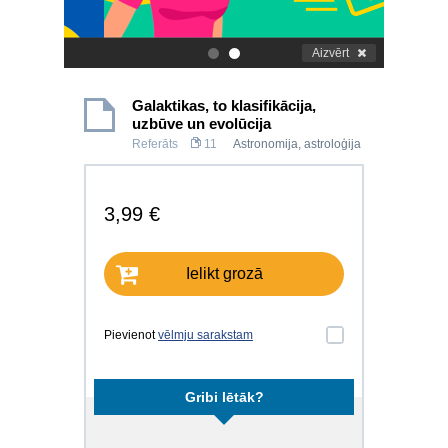
Aizvērt
.
.
Galaktikas, to klasifikācija,
uzbūve un evolūcija
Referāts
11
Astronomija, astroloģija
3,99 €
Ielikt grozā
Pievienot
vēlmju sarakstam
Gribi lētāk?