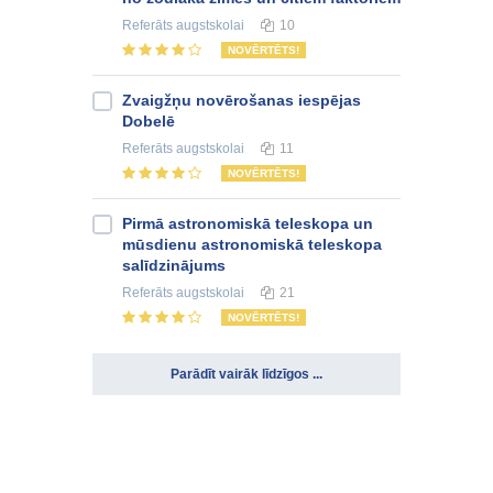
Referāts
augstskolai
10
NOVĒRTĒTS!
Zvaigžņu novērošanas iespējas
Dobelē
Referāts
augstskolai
11
NOVĒRTĒTS!
Pirmā astronomiskā teleskopa un
mūsdienu astronomiskā teleskopa
salīdzinājums
Referāts
augstskolai
21
NOVĒRTĒTS!
Parādīt vairāk līdzīgos ...