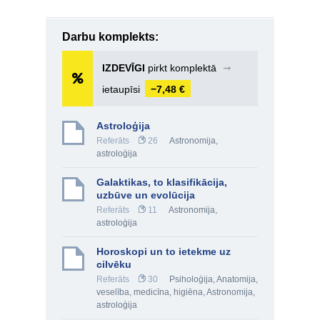
Darbu komplekts:
IZDEVĪGI
pirkt komplektā
➞
ietaupīsi
−7,48 €
Astroloģija
Referāts
26
Astronomija,
astroloģija
Galaktikas, to klasifikācija,
uzbūve un evolūcija
Referāts
11
Astronomija,
astroloģija
Horoskopi un to ietekme uz
cilvēku
Referāts
30
Psiholoģija
,
Anatomija,
veselība, medicīna, higiēna
,
Astronomija,
astroloģija