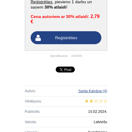
Reģistrējies
, pievieno 1 darbu un
saņem
30% atlaidi
!
2,79
Cena autoriem ar 30% atlaidi:
€
Reģistrēties
Identifikators:
434559
Autors:
Santa Kalvāne
(4)
Vērtējums:
Publicēts:
15.02.2024.
Valoda:
Latviešu