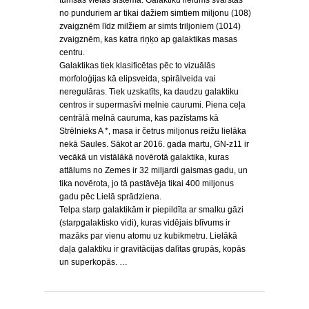
tumšās vielas sistēma. Galaktiku lielums svārstās
no punduriem ar tikai dažiem simtiem miljonu (108)
zvaigznēm līdz milžiem ar simts triljoniem (1014)
zvaigznēm, kas katra riņķo ap galaktikas masas
centru.
Galaktikas tiek klasificētas pēc to vizuālās
morfoloģijas kā elipsveida, spirālveida vai
neregulāras. Tiek uzskatīts, ka daudzu galaktiku
centros ir supermasīvi melnie caurumi. Piena ceļa
centrālā melnā cauruma, kas pazīstams kā
Strēlnieks A *, masa ir četrus miljonus reižu lielāka
nekā Saules. Sākot ar 2016. gada martu, GN-z11 ir
vecākā un vistālākā novērotā galaktika, kuras
attālums no Zemes ir 32 miljardi gaismas gadu, un
tika novērota, jo tā pastāvēja tikai 400 miljonus
gadu pēc Lielā sprādziena.
Telpa starp galaktikām ir piepildīta ar smalku gāzi
(starpgalaktisko vidi), kuras vidējais blīvums ir
mazāks par vienu atomu uz kubikmetru. Lielākā
daļa galaktiku ir gravitācijas dalītas grupās, kopās
un superkopās. …