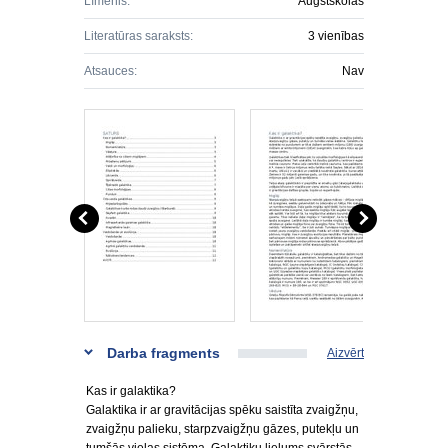
Līmenis:
Augstskolas
Literatūras saraksts:
3 vienības
Atsauces:
Nav
Darba fragments
Aizvērt
Kas ir galaktika?
Galaktika ir ar gravitācijas spēku saistīta zvaigžņu,
zvaigžņu palieku, starpzvaigžņu gāzes, putekļu un