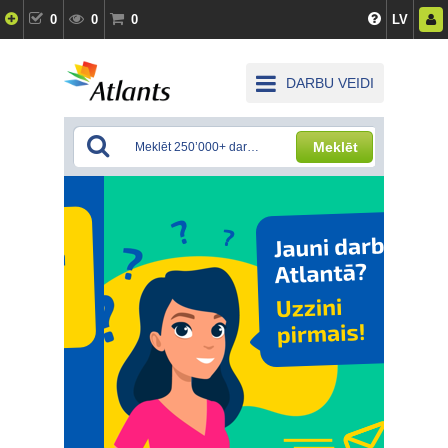
0
0
0
LV
DARBU VEIDI
Meklēt