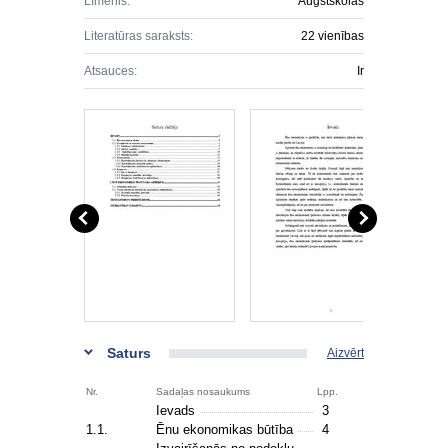
Līmenis:
Augstskolas
Literatūras saraksts:
22 vienības
Atsauces:
Ir
Saturs
Aizvērt
Nr.
Sadaļas nosaukums
Lpp.
Ievads
3
1.1.
Ēnu ekonomikas būtība
4