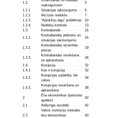
Izvairīšanās no nodokļu
1.2.
5
maksājumiem
1.2.1.
Situācijas raksturojums
5
1.2.2.
Akcīzes nodoklis
7
1.2.3.
“Aplokšņu algu” problēmas
10
1.2.4.
Nodokļu kontrole
13
1.3.
Kontrabanda
15
Kontrabandas jēdziens un
1.3.1.
15
situācijas raksturojums
Kontrabandas iecienītās
1.3.2.
19
preces
Kontrabandas novēršana
1.3.3.
26
un apkarošana
1.4.
Korupcija
32
1.4.1.
Kas ir korupcija
32
Korupcijas izplatība, tās
1.4.2.
34
cēloņi
Korupcijas novēršana un
1.4.3.
38
apkarošana
Ēnu ekonomikas īpatsvara
2.
42
aprēķini
2.1.
Atšķirīgie rezultāti
42
Valsts institūciju metodes
2.2.
ēnu ekonomikas
43