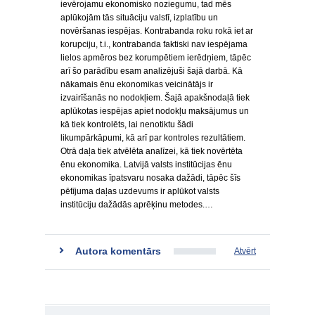
ievērojamu ekonomisko noziegumu, tad mēs
aplūkojām tās situāciju valstī, izplatību un
novēršanas iespējas. Kontrabanda roku rokā iet ar
korupciju, t.i., kontrabanda faktiski nav iespējama
lielos apmēros bez korumpētiem ierēdņiem, tāpēc
arī šo parādību esam analizējuši šajā darbā. Kā
nākamais ēnu ekonomikas veicinātājs ir
izvairīšanās no nodokļiem. Šajā apakšnodaļā tiek
aplūkotas iespējas apiet nodokļu maksājumus un
kā tiek kontrolēts, lai nenotiktu šādi
likumpārkāpumi, kā arī par kontroles rezultātiem.
Otrā daļa tiek atvēlēta analīzei, kā tiek novērtēta
ēnu ekonomika. Latvijā valsts institūcijas ēnu
ekonomikas īpatsvaru nosaka dažādi, tāpēc šīs
pētījuma daļas uzdevums ir aplūkot valsts
institūciju dažādās aprēķinu metodes.…
Autora komentārs
Atvērt