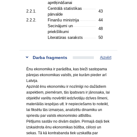
aprēķināšanai
Centrālā statistikas
2.2.1.
43
pārvalde
2.2.2.
Finanšu ministrija
44
Secinājumi un
48
priekšlikumi
Literatūras saraksts
50
Darba fragments
Aizvērt
Ēnu ekonomika ir parādība, kas bieži sastopama
pārejas ekonomikas valstīs, pie kurām pieder arī
Latvija.
Apzināt ēnu ekonomiku ir nozīmīgi no dažādiem
aspektiem, piemēram, tās īpatsvars ir jānosaka, lai
objektīvi varētu novērtēt iedzīvotāju dzīves līmeni,
materiālās iespējas utt. Ir nepieciešams to noteikt,
lai fiksētu tās izmaiņas, analizētu dinamiku un
spriestu par valsts ekonomisko attīstību.
Pētījums sastāv no divām daļām. Pirmajā daļā tiek
izskaidrota ēnu ekonomikas būtība, cēloņi un
sekas. Tā kā kontrabanda tiek uzskatīta par