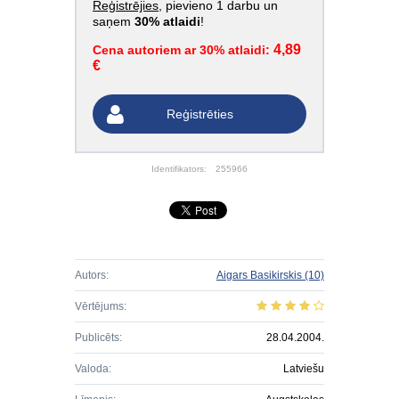
Reģistrējies
, pievieno 1 darbu un
saņem
30% atlaidi
!
4,89
Cena autoriem ar 30% atlaidi:
€
Reģistrēties
Identifikators:
255966
Autors:
Aigars Basikirskis
(10)
Vērtējums:
Publicēts:
28.04.2004.
Valoda:
Latviešu