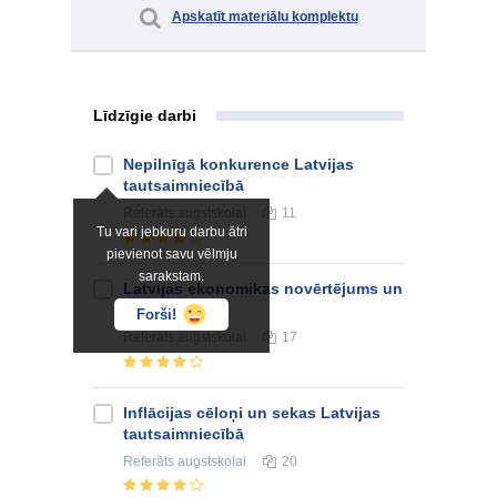
Apskatīt materiālu komplektu
Līdzīgie darbi
Nepilnīgā konkurence Latvijas
tautsaimniecībā
Referāts
augstskolai
11
Tu vari jebkuru darbu ātri
pievienot savu vēlmju
sarakstam.
Latvijas ekonomikas novērtējums un
perspektīvas
Forši!
Referāts
augstskolai
17
Inflācijas cēloņi un sekas Latvijas
tautsaimniecībā
Referāts
augstskolai
20