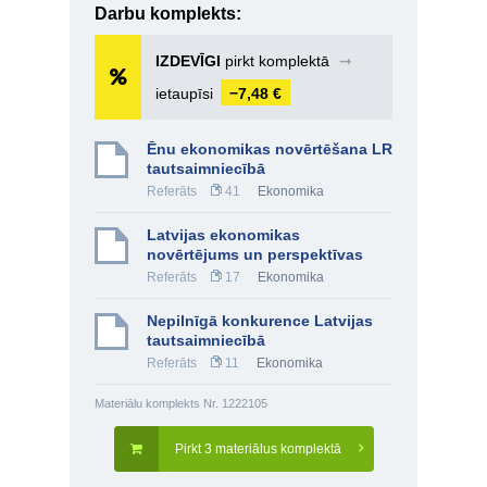
Darbu komplekts:
IZDEVĪGI
pirkt komplektā
➞
ietaupīsi
−7,48 €
Ēnu ekonomikas novērtēšana LR
tautsaimniecībā
Referāts
41
Ekonomika
Latvijas ekonomikas
novērtējums un perspektīvas
Referāts
17
Ekonomika
Nepilnīgā konkurence Latvijas
tautsaimniecībā
Referāts
11
Ekonomika
Materiālu komplekts Nr. 1222105
Pirkt 3 materiālus komplektā