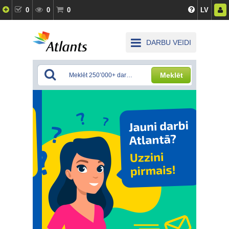
0
0
0
LV
DARBU VEIDI
Meklēt