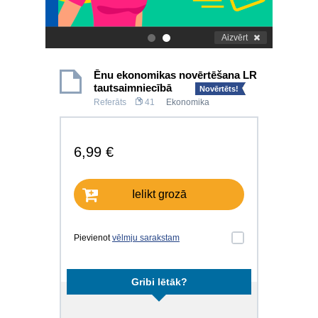
Aizvērt
.
.
Ēnu ekonomikas novērtēšana LR
tautsaimniecībā
Novērtēts!
Referāts
41
Ekonomika
6,99 €
Ielikt grozā
Pievienot
vēlmju sarakstam
Gribi lētāk?