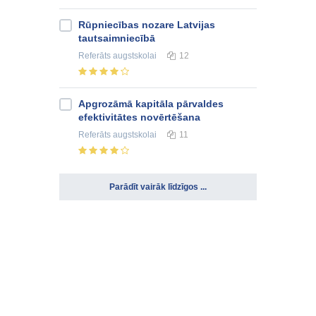
Rūpniecības nozare Latvijas
tautsaimniecībā
Referāts
augstskolai
12
Apgrozāmā kapitāla pārvaldes
efektivitātes novērtēšana
Referāts
augstskolai
11
Parādīt vairāk līdzīgos ...