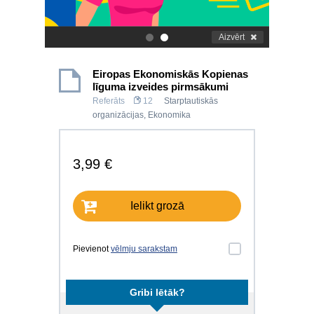
Aizvērt
.
.
Eiropas Ekonomiskās Kopienas
līguma izveides pirmsākumi
Referāts
12
Starptautiskās
organizācijas
,
Ekonomika
3,99 €
Ielikt grozā
Pievienot
vēlmju sarakstam
Gribi lētāk?