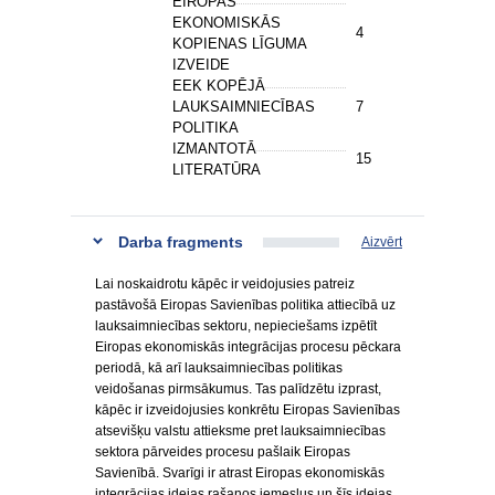
EIROPAS
EKONOMISKĀS
4
KOPIENAS LĪGUMA
IZVEIDE
EEK KOPĒJĀ
LAUKSAIMNIECĪBAS
7
POLITIKA
IZMANTOTĀ
15
LITERATŪRA
Darba fragments
Aizvērt
Lai noskaidrotu kāpēc ir veidojusies patreiz
pastāvošā Eiropas Savienības politika attiecībā uz
lauksaimniecības sektoru, nepieciešams izpētīt
Eiropas ekonomiskās integrācijas procesu pēckara
periodā, kā arī lauksaimniecības politikas
veidošanas pirmsākumus. Tas palīdzētu izprast,
kāpēc ir izveidojusies konkrētu Eiropas Savienības
atsevišķu valstu attieksme pret lauksaimniecības
sektora pārveides procesu pašlaik Eiropas
Savienībā. Svarīgi ir atrast Eiropas ekonomiskās
integrācijas idejas rašanos iemeslus un šīs idejas