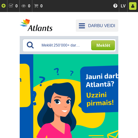
0
0
0
LV
DARBU VEIDI
Meklēt