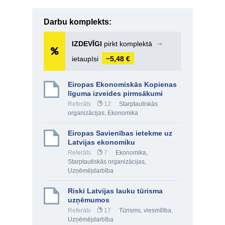
Darbu komplekts:
IZDEVĪGI
pirkt komplektā
➞
ietaupīsi
−5,48 €
Eiropas Ekonomiskās Kopienas
līguma izveides pirmsākumi
Referāts
12
Starptautiskās
organizācijas
,
Ekonomika
Eiropas Savienības ietekme uz
Latvijas ekonomiku
Referāts
7
Ekonomika
,
Starptautiskās organizācijas
,
Uzņēmējdarbība
Riski Latvijas lauku tūrisma
uzņēmumos
Referāts
17
Tūrisms, viesmīlība
,
Uzņēmējdarbība