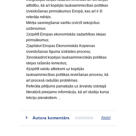
attīstību, kā arī kopējās lauksaimniecības politikas
izveidošanas pirmsākumus Eiropā, kas arī ir šī
referāta mērķis.
Mērķa sasniegšanai varētu izvirzīt sekojošus
uzdevumus:
1)izpētīt Eiropas ekonomiskās sadarbības idejas
pirmsākumus;
2)aplūkot Eiropas Ekonomiskās Kopienas
izveidošanas līguma izstrādes procesu;
3)noskaidrot kopējas lauksaimnieciskās politikas
idejas rašanās iemeslus;
4)izpētīt valstu attieksmi uz kopējās
lauksaimniecības politikas ieviešanas procesu, kā
arī procesā radušās problēmas.
Referāta pētījums pamatojās uz ārvalstu izdotajā
literatūrā pieejamo informāciju, kā arī studiju kursa
lekciju pierakstiem.…
Autora komentārs
Atvērt