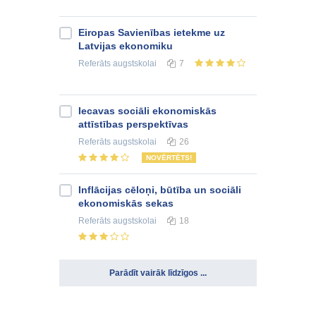
Eiropas Savienības ietekme uz
Latvijas ekonomiku
Referāts
augstskolai
7
Iecavas sociāli ekonomiskās
attīstības perspektīvas
Referāts
augstskolai
26
NOVĒRTĒTS!
Inflācijas cēloņi, būtība un sociāli
ekonomiskās sekas
Referāts
augstskolai
18
Parādīt vairāk līdzīgos ...