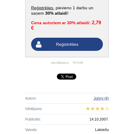
Reģistrējies
, pievieno 1 darbu un
saņem
30% atlaidi
!
2,79
Cena autoriem ar 30% atlaidi:
€
Reģistrēties
Identifikators:
787249
Autors:
Johny
(8)
Vērtējums:
Publicēts:
14.10.2007.
Valoda:
Latviešu