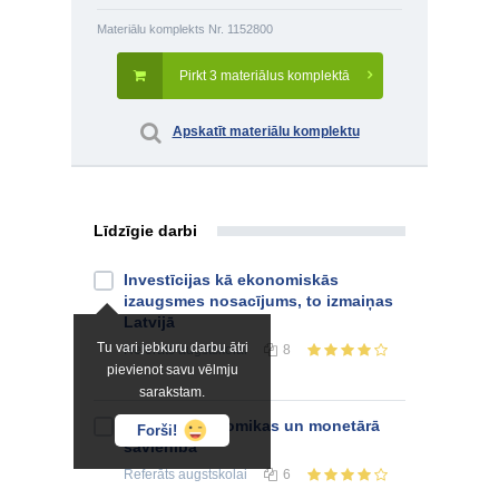
Materiālu komplekts Nr. 1152800
Pirkt 3 materiālus komplektā
Apskatīt materiālu komplektu
Līdzīgie darbi
Investīcijas kā ekonomiskās
izaugsmes nosacījums, to izmaiņas
Latvijā
Tu vari jebkuru darbu ātri
Referāts
augstskolai
8
pievienot savu vēlmju
sarakstam.
Eiropas Ekonomikas un monetārā
Forši!
savienība
Referāts
augstskolai
6