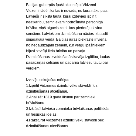
Baltijas guberņās īpaši akcentējot Vidzemi.
Vidzemi tādēļ, ka tas ir novads, no kura nāku pats.
Latvieši ir sīksta tauta, kurai izdevies izcīnīt
neatkarību, zemniekam nodrošināta personīgā
brīvība, viņš atguvis zemi, kas piederējusi viņa
senčiem. Latviešiem dzimtbūšanu nācies izbaudīt
smagākajā veidā, Baltijas jūras piekraste ir viena
no nedaudzajām zemēm, kur vergu īpašniekiem
bijusi sevišķi liela brīvība un patvaļa.
Dzimtbūšanas izveidošanās kavēja izglītību, tautas
pašapziņas celšanu un padarīja latviešu tautu par
vergiem.
Izvirzīju sekojošus mērķus –
1.Izpētīt Vidzemes dzimtcilvēku stāvokli līdz
dzimtbūšanas atcelšanai.
2.Analizēt 1819.gada likumu par zemnieki
brīvlaišanu.
3.Izklāstīt latviešu zemnieku brīvlaišanas politiskās
un tiesiskās idejas.
4.Raksturot Vidzemes dzimtcilvēku stāvokli pēc
dzimtbūšanas atcelšanas.
…