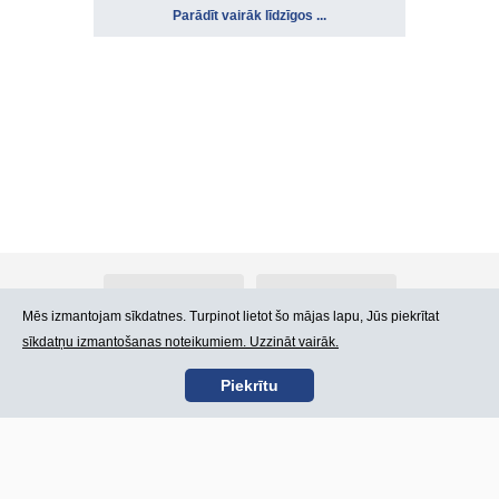
Parādīt vairāk līdzīgos ...
Par Atlants.lv
Reklāma
Mēs izmantojam sīkdatnes. Turpinot lietot šo mājas lapu, Jūs piekrītat
sīkdatņu izmantošanas noteikumiem. Uzzināt vairāk.
Kontakti
Lietošanas noteikumi
Piekrītu
SIA „CDI” © 2002 -
Lapas karte
2026