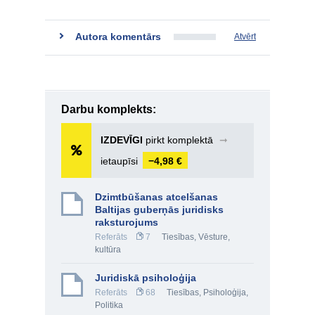
Autora komentārs
Atvērt
Darbu komplekts:
IZDEVĪGI
pirkt komplektā
➞
ietaupīsi
−4,98 €
Dzimtbūšanas atcelšanas
Baltijas guberņās juridisks
raksturojums
Referāts
7
Tiesības
,
Vēsture,
kultūra
Juridiskā psiholoģija
Referāts
68
Tiesības
,
Psiholoģija
,
Politika