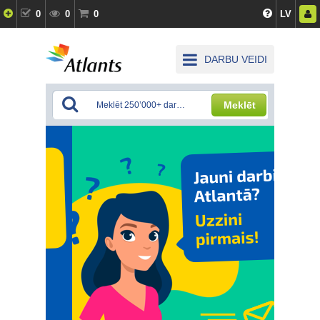
0
0
0
LV
DARBU VEIDI
Meklēt