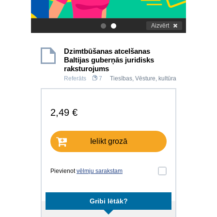
Aizvērt
.
.
Dzimtbūšanas atcelšanas
Baltijas guberņās juridisks
raksturojums
Referāts
7
Tiesības
,
Vēsture, kultūra
2,49 €
Ielikt grozā
Pievienot
vēlmju sarakstam
Gribi lētāk?