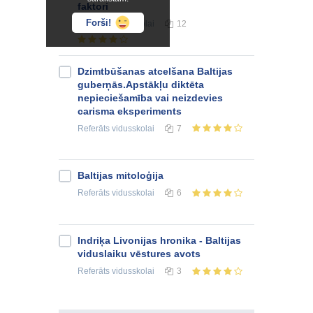
faktori
Forši!
Referāts
vidusskolai
12
Dzimtbūšanas atcelšana Baltijas
guberņās.Apstākļu diktēta
nepieciešamība vai neizdevies
carisma eksperiments
Referāts
vidusskolai
7
Baltijas mitoloģija
Referāts
vidusskolai
6
Indriķa Livonijas hronika - Baltijas
viduslaiku vēstures avots
Referāts
vidusskolai
3