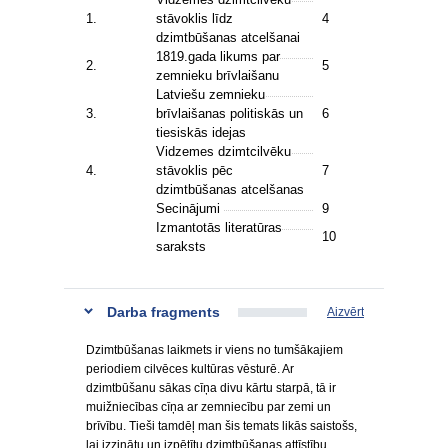
1.
stāvoklis līdz
4
dzimtbūšanas atcelšanai
1819.gada likums par
2.
5
zemnieku brīvlaišanu
Latviešu zemnieku
3.
brīvlaišanas politiskās un
6
tiesiskās idejas
Vidzemes dzimtcilvēku
4.
stāvoklis pēc
7
dzimtbūšanas atcelšanas
Secinājumi
9
Izmantotās literatūras
10
saraksts
Darba fragments
Aizvērt
Dzimtbūšanas laikmets ir viens no tumšākajiem
periodiem cilvēces kultūras vēsturē. Ar
dzimtbūšanu sākas cīņa divu kārtu starpā, tā ir
muižniecības cīņa ar zemniecību par zemi un
brīvību. Tieši tamdēļ man šis temats likās saistošs,
lai izzinātu un izpētītu dzimtbūšanas attīstību