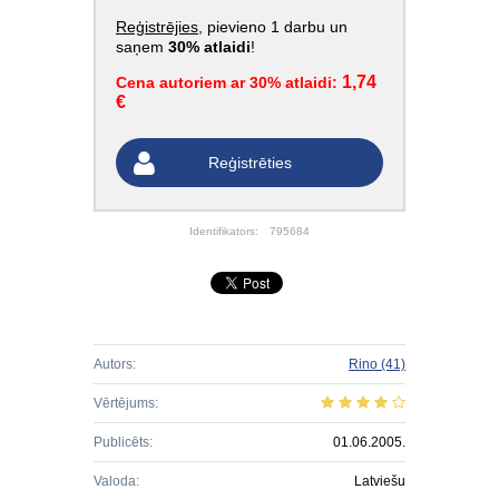
Reģistrējies
, pievieno 1 darbu un
saņem
30% atlaidi
!
1,74
Cena autoriem ar 30% atlaidi:
€
Reģistrēties
Identifikators:
795684
Autors:
Rino
(41)
Vērtējums:
Publicēts:
01.06.2005.
Valoda:
Latviešu