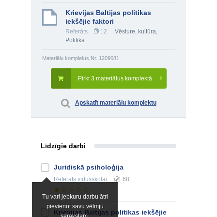
Krievijas Baltijas politikas
iekšējie faktori
Referāts
12
Vēsture, kultūra
,
Politika
Materiālu komplekts Nr. 1209681
Pirkt 3 materiālus komplektā
Apskatīt materiālu komplektu
Līdzīgie darbi
Juridiskā psiholoģija
Referāts
vidusskolai
68
Tu vari jebkuru darbu ātri
pievienot savu vēlmju
Krievijas Baltijas politikas iekšējie
sarakstam.