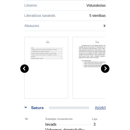
Līmenis:
Vidusskolas
Literatūras saraksts:
5 vienības
Atsauces:
Ir
Saturs
Aizvērt
Nr.
Sadaļas nosaukums
Lpp.
Ievads
3
Vidzemes dzimtcilvēku