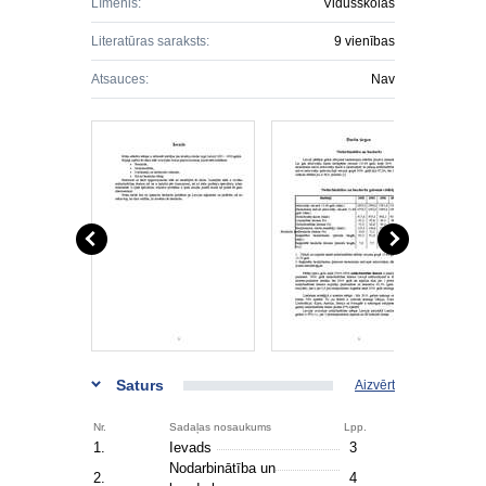
Līmenis:
Vidusskolas
Literatūras saraksts:
9 vienības
Atsauces:
Nav
Saturs
Aizvērt
Nr.
Sadaļas nosaukums
Lpp.
1.
Ievads
3
Nodarbinātība un
2.
4