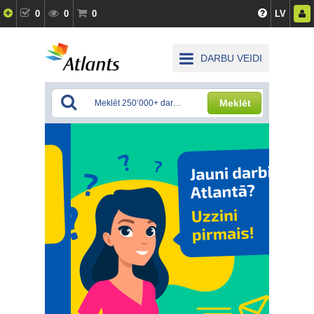
0
0
0
LV
DARBU VEIDI
Meklēt