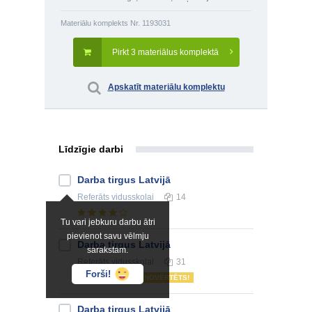
Materiālu komplekts Nr. 1193031
Pirkt 3 materiālus komplektā
Apskatīt materiālu komplektu
Līdzīgie darbi
Darba tirgus Latvijā
Referāts
vidusskolai
14
Tu vari jebkuru darbu ātri
pievienot savu vēlmju
Darba tirgus Latvijā
sarakstam.
Referāts
vidusskolai
31
Forši!
NOVĒRTĒTS!
Darba tirgus Latvijā