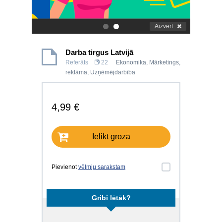
Aizvērt
.
.
Darba tirgus Latvijā
Referāts
22
Ekonomika
,
Mārketings,
reklāma
,
Uzņēmējdarbība
4,99 €
Ielikt grozā
Pievienot
vēlmju sarakstam
Gribi lētāk?