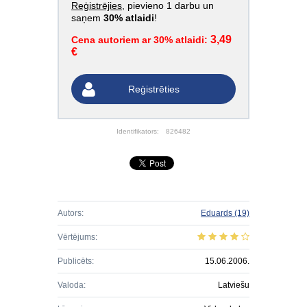
Reģistrējies
, pievieno 1 darbu un
saņem
30% atlaidi
!
3,49
Cena autoriem ar 30% atlaidi:
€
Reģistrēties
Identifikators:
826482
Autors:
Eduards
(19)
Vērtējums:
Publicēts:
15.06.2006.
Valoda:
Latviešu