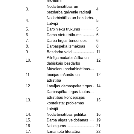
bezdarbs
Nodarbinātības un
3.
4
bezdarba galvenie rādītāji
Nodarbinātība un bezdarbs
4.
5
Latvijā
5.
Darbinieku trūkums
5
6.
Darba vietu trūkums
6
7.
Darba tirgus tendences
6
8.
Darbaspēka izmaksas
8
9.
Bezdarba veidi
11
Pilnīga nodarbinātība un
10.
12
dabiskais bezdarbs
Mūsdienu nodarbinātības
11.
teorijas rašanās un
12
attīstība
12.
Latvijas darbaspēka tirgus
14
Darbaspēka tirgus tautas
attīstības koncepcijas
13.
15
kontekstā: problēmas
Latvijā
14.
Nodarbinātības politika
16
15.
Darba algas veidošanās
19
16.
Nobeigums
21
17.
Izmantota literatūra
22