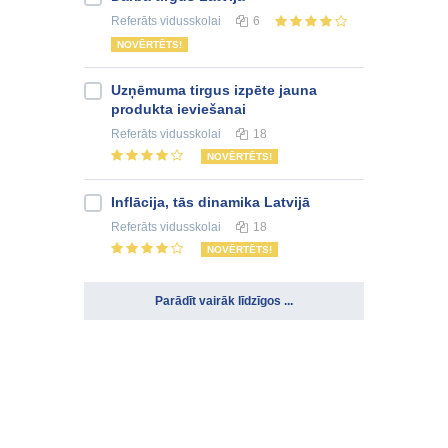
Referāts
vidusskolai
6
NOVĒRTĒTS!
Uzņēmuma tirgus izpēte jauna
produkta ieviešanai
Referāts
vidusskolai
18
NOVĒRTĒTS!
Inflācija, tās dinamika Latvijā
Referāts
vidusskolai
18
NOVĒRTĒTS!
Parādīt vairāk līdzīgos ...