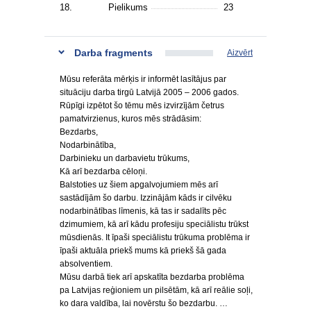
18.
Pielikums
23
Darba fragments
Aizvērt
Mūsu referāta mērķis ir informēt lasītājus par
situāciju darba tirgū Latvijā 2005 – 2006 gados.
Rūpīgi izpētot šo tēmu mēs izvirzījām četrus
pamatvirzienus, kuros mēs strādāsim:
Bezdarbs,
Nodarbinātība,
Darbinieku un darbavietu trūkums,
Kā arī bezdarba cēloņi.
Balstoties uz šiem apgalvojumiem mēs arī
sastādījām šo darbu. Izzinājām kāds ir cilvēku
nodarbinātības līmenis, kā tas ir sadalīts pēc
dzimumiem, kā arī kādu profesiju speciālistu trūkst
mūsdienās. It īpaši speciālistu trūkuma problēma ir
īpaši aktuāla priekš mums kā priekš šā gada
absolventiem.
Mūsu darbā tiek arī apskatīta bezdarba problēma
pa Latvijas reģioniem un pilsētām, kā arī reālie soļi,
ko dara valdība, lai novērstu šo bezdarbu. …