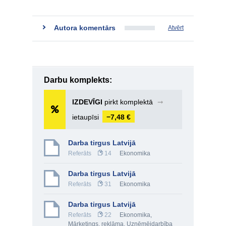
Autora komentārs
Atvērt
Darbu komplekts:
IZDEVĪGI
pirkt komplektā
➞
ietaupīsi
−7,48 €
Darba tirgus Latvijā
Referāts
14
Ekonomika
Darba tirgus Latvijā
Referāts
31
Ekonomika
Darba tirgus Latvijā
Referāts
22
Ekonomika
,
Mārketings, reklāma
,
Uzņēmējdarbība