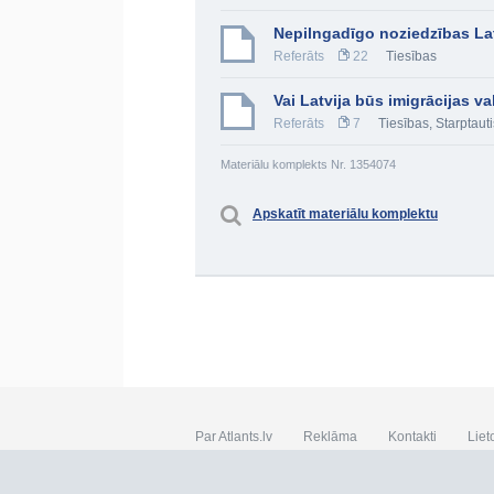
Nepilngadīgo noziedzības Lat
Referāts
22
Tiesības
Vai Latvija būs imigrācijas va
Referāts
7
Tiesības
,
Starptaut
Materiālu komplekts Nr. 1354074
Apskatīt materiālu komplektu
Par Atlants.lv
Reklāma
Kontakti
Liet
SIA „CDI” © 2002 - 2026