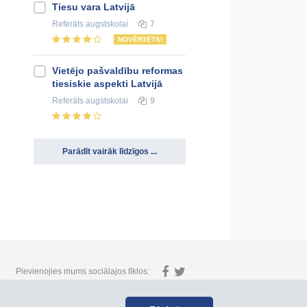
Tiesu vara Latvijā
Referāts
augstskolai
7
NOVĒRTĒTS!
Vietējo pašvaldību reformas
tiesiskie aspekti Latvijā
Referāts
augstskolai
9
Parādīt vairāk līdzīgos ...
Pievienojies mums sociālajos tīklos: