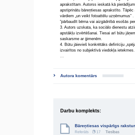
aprakstītam. Autorss ieskatā kā pierādījums i
apstiprinātu bāreņtiesas aprakstīto. Tāpēc
vārdiem „un veikt fotoattēlu uzņēmumus” . 
“pārbaudīt bērna vai aizgādnībā esošās pe
3. Autors uzskata, ka sociālo dienestu atzi
apstākļu izvērtēšanai. Tiesai arī būtu jāņe
saskarsme ar ģimenēm.
4. Būtu jāievieš konkrētāks definīciju „spējas
izvairītos no subjektīvā viedokļa ietekmes.
…
Autora komentārs
Darbu komplekts:
Bāreņtiesas vispārīgs rakstu
Referāts
17
Tiesības