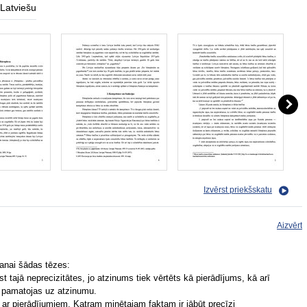
Latviešu
Izvērst priekšskatu
Aizvērt
šanai šādas tēzes:
st tajā neprecizitātes, jo atzinums tiek vērtēts kā pierādījums, kā arī
, pamatojas uz atzinumu.
i ar pierādījumiem. Katram minētajam faktam ir jābūt precīzi