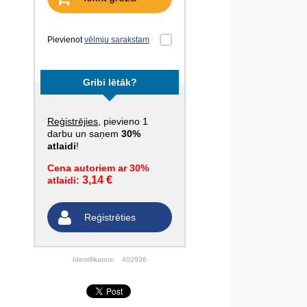
Pievienot
vēlmju sarakstam
Gribi lētāk?
Reģistrējies
, pievieno 1
darbu un saņem
30%
atlaidi
!
Cena autoriem ar 30%
3,14 €
atlaidi:
Reģistrēties
Identifikators:
402936