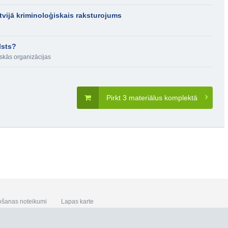
vijā kriminoloģiskais raksturojums
lsts?
iskās organizācijas
Pirkt 3 materiālus komplektā
ošanas noteikumi
Lapas karte