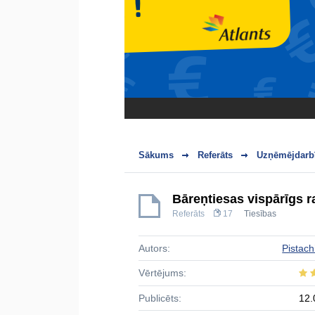
Sākums
Referāts
Uzņēmējdarbī
Bāreņtiesas vispārīgs r
Referāts
17
Tiesības
Autors:
Pistach
Vērtējums:
Publicēts:
12.