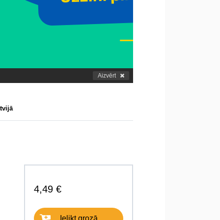
Aizvērt
tvijā
4,49 €
Ielikt grozā