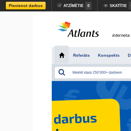
Pievienot darbus
ATZĪMĒTIE
0
SKATĪTIE
interneta 
Referāts
Konspekts
D