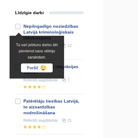
Līdzīgie darbi
Nepilngadīgo noziedzības
Latvijā kriminoloģiskais
raksturojums
Tu vari jebkuru darbu ātri
Referāts
augstskolai
22
pievienot savu vēlmju
sarakstam.
Vai Latvija būs imigrācijas
Forši!
valsts?
Referāts
augstskolai
7
Patērētāju tiesības Latvijā,
to aizsardzības
nodrošināšana
Referāts
augstskolai
21