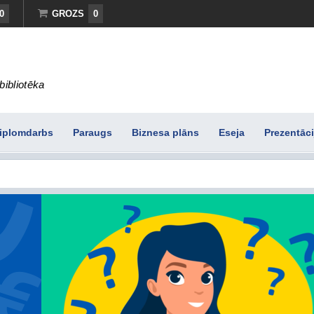
0
GROZS
0
bibliotēka
iplomdarbs
Paraugs
Biznesa plāns
Eseja
Prezentāci