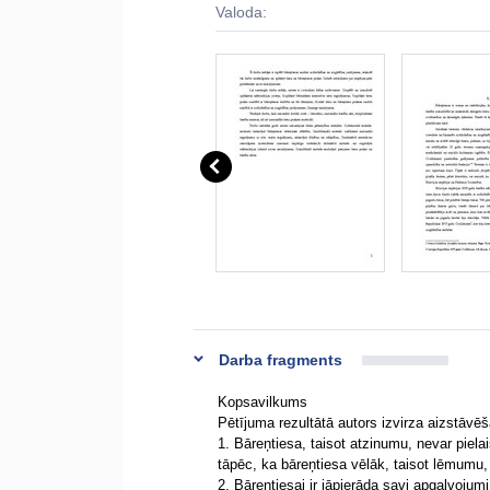
Valoda:
Darba fragments
Kopsavilkums
Pētījuma rezultātā autors izvirza aizstāvē
1. Bāreņtiesa, taisot atzinumu, nevar pielai
tāpēc, ka bāreņtiesa vēlāk, taisot lēmumu
2. Bāreņtiesai ir jāpierāda savi apgalvojum