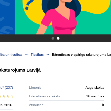
.
.
ba un tiesības
Tiesības
Bāreņtiesas vispārīgs raksturojums La
aksturojums Latvijā
io*
(237)
Līmenis:
Augstskolas
Literatūras saraksts:
16 vienības
Atsauces:
Ir
05.2016.