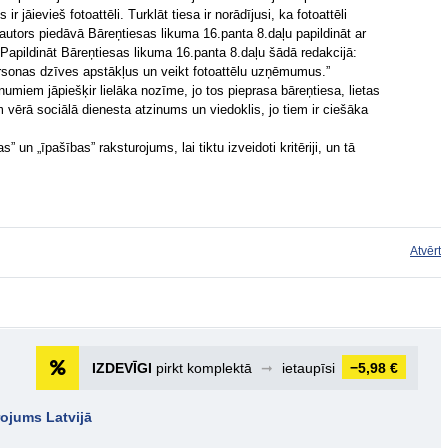
r jāievieš fotoattēli. Turklāt tiesa ir norādījusi, ka fotoattēli
 autors piedāvā Bāreņtiesas likuma 16.panta 8.daļu papildināt ar
Papildināt Bāreņtiesas likuma 16.panta 8.daļu šādā redakcijā:
rsonas dzīves apstākļus un veikt fotoattēlu uzņēmumus.”
numiem jāpiešķir lielāka nozīme, jo tos pieprasa bāreņtiesa, lietas
m vērā sociālā dienesta atzinums un viedoklis, jo tiem ir ciešāka
” un „īpašības” raksturojums, lai tiktu izveidoti kritēriji, un tā
Atvērt
IZDEVĪGI
pirkt komplektā
➞
ietaupīsi
−5,98 €
rojums Latvijā