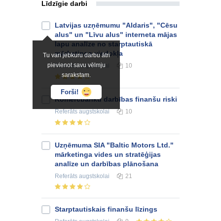
Līdzīgie darbi
Latvijas uzņēmumu "Aldaris", "Cēsu
alus" un "Līvu alus" interneta mājas
lapu analīze no starptautiskā
mārketinga viedokļa
Tu vari jebkuru darbu ātri
pievienot savu vēlmju
Referāts
augstskolai
10
sarakstam.
Forši!
Komercbanku darbības finanšu riski
Referāts
augstskolai
10
Uzņēmuma SIA "Baltic Motors Ltd."
mārketinga vides un stratēģijas
analīze un darbības plānošana
Referāts
augstskolai
21
Starptautiskais finanšu līzings