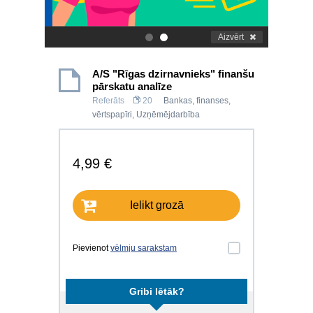
Aizvērt
.
.
A/S "Rīgas dzirnavnieks" finanšu
pārskatu analīze
Referāts
20
Bankas, finanses,
vērtspapīri
,
Uzņēmējdarbība
4,99 €
Ielikt grozā
Pievienot
vēlmju sarakstam
Gribi lētāk?