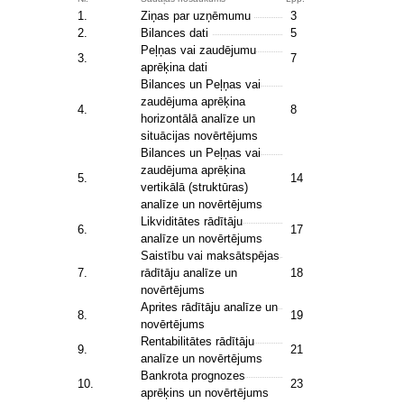
1.
Ziņas par uzņēmumu
3
2.
Bilances dati
5
Peļņas vai zaudējumu
3.
7
aprēķina dati
Bilances un Peļņas vai
zaudējuma aprēķina
4.
8
horizontālā analīze un
situācijas novērtējums
Bilances un Peļņas vai
zaudējuma aprēķina
5.
14
vertikālā (struktūras)
analīze un novērtējums
Likviditātes rādītāju
6.
17
analīze un novērtējums
Saistību vai maksātspējas
7.
rādītāju analīze un
18
novērtējums
Aprites rādītāju analīze un
8.
19
novērtējums
Rentabilitātes rādītāju
9.
21
analīze un novērtējums
Bankrota prognozes
10.
23
aprēķins un novērtējums