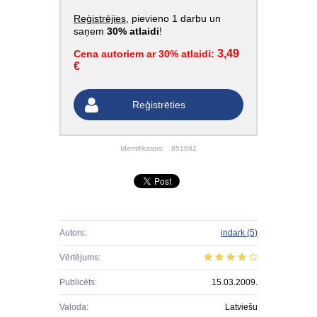
Reģistrējies
, pievieno 1 darbu un
saņem
30% atlaidi
!
3,49
Cena autoriem ar 30% atlaidi:
€
Reģistrēties
Identifikators:
851692
Autors:
indark
(5)
Vērtējums:
Publicēts:
15.03.2009.
Valoda:
Latviešu