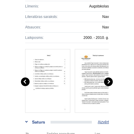
Līmenis:
Augstskolas
Literatūras saraksts:
Nav
Atsauces:
Nav
Laikposms:
2000. - 2010. g.
Saturs
Aizvērt
Nr.
Sadaļas nosaukums
Lpp.