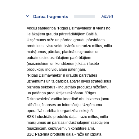
Darba fragments
Aizvērt
Akciju sabiedrība "Rīgas Dzirnavnieks" ir viens no
lielākajiem graudu pārstrādātājiem Baltijā.
Uzņēmums ražo un pārdod graudu pārstrādes
produktus - visu veidu kviešu un rudzu miltus, miltu
maisījumus, pārslas, placinātus graudus un
putraimus industriālajiem patērētājiem
(maizniekiem un konditoriem), kā arī fasēto
produkciju individuālam patēriņam.
"Rīgas Dzirnavnieks" ir graudu pārstrādes
uzņēmums un tā darbība aptver divus stratēģiskus
biznesa sektorus - industriālo produktu ražošanu
un patēriņa produkcijas ražošanu. "Rīgas
Dzirnavnieks" vadība koordinē abu biznesa jomu
attīstību, finanses un informāciju. Uzņēmuma
operatīvā darbība ir organizēta sekojoši:
B2B Industriālo produktu daļa - ražo miltus, miltu
maisījumus un pārslas industriālajiem ražotājiem
(maiznīcām, ceptuvēm un konditorejām).
B2C Patēriņa produktu daļa - ražo un izplata