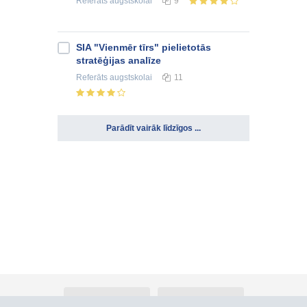
Referāts
augstskolai
9
SIA "Vienmēr tīrs" pielietotās
stratēģijas analīze
Referāts
augstskolai
11
Parādīt vairāk līdzīgos ...
Par Atlants.lv
Reklāma