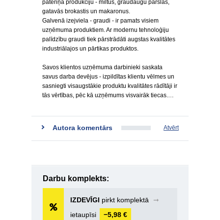
patēriņa produkciju - miltus, graudaugu pārslas,
gatavās brokastis un makaronus.
Galvenā izejviela - graudi - ir pamats visiem
uzņēmuma produktiem. Ar modernu tehnoloģiju
palīdzību graudi tiek pārstrādāti augstas kvalitātes
industriālajos un pārtikas produktos.
Savos klientos uzņēmuma darbinieki saskata
savus darba devējus - izpildītas klientu vēlmes un
sasniegti visaugstākie produktu kvalitātes rādītāji ir
tās vērtības, pēc kā uzņēmums visvairāk tiecas.…
Autora komentārs
Atvērt
Darbu komplekts:
IZDEVĪGI
pirkt komplektā
➞
ietaupīsi
−5,98 €