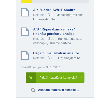
A/s "Lode" SWOT analīze
Referāts
8
Mārketings, reklāma
,
Uzņēmējdarbība
A/S "Rīgas dzirnavnieks"
finanšu pārskatu analīze
Referāts
20
Bankas, finanses,
vērtspapīri
,
Uzņēmējdarbība
Uzņēmuma izmaksu analīze
Referāts
18
Uzņēmējdarbība
Materiālu komplekts Nr. 1133710
Pirkt 3 materiālus komplektā
Apskatīt materiālu komplektu