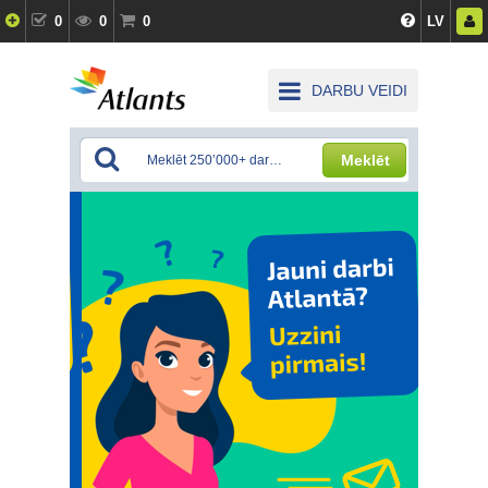
0
0
0
LV
DARBU VEIDI
Meklēt