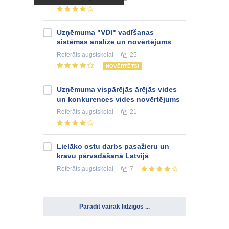
Uzņēmuma "VDI" vadīšanas
sistēmas analīze un novērtējums
Referāts
augstskolai
25
NOVĒRTĒTS!
Uzņēmuma vispārējās ārējās vides
un konkurences vides novērtējums
Referāts
augstskolai
21
Lielāko ostu darbs pasažieru un
kravu pārvadāšanā Latvijā
Referāts
augstskolai
7
Parādīt vairāk līdzīgos ...