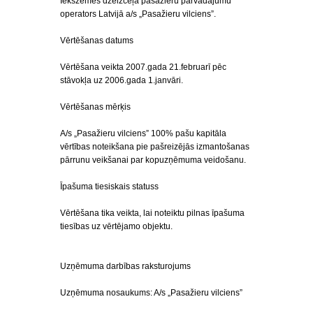
Iekšzemes dzelzceļa pasažieru pārvadājumu
operators Latvijā a/s „Pasažieru vilciens”.
Vērtēšanas datums
Vērtēšana veikta 2007.gada 21.februarī pēc
stāvokļa uz 2006.gada 1.janvāri.
Vērtēšanas mērķis
A/s „Pasažieru vilciens” 100% pašu kapitāla
vērtības noteikšana pie pašreizējās izmantošanas
pārrunu veikšanai par kopuzņēmuma veidošanu.
Īpašuma tiesiskais statuss
Vērtēšana tika veikta, lai noteiktu pilnas īpašuma
tiesības uz vērtējamo objektu.
Uzņēmuma darbības raksturojums
Uzņēmuma nosaukums: A/s „Pasažieru vilciens”