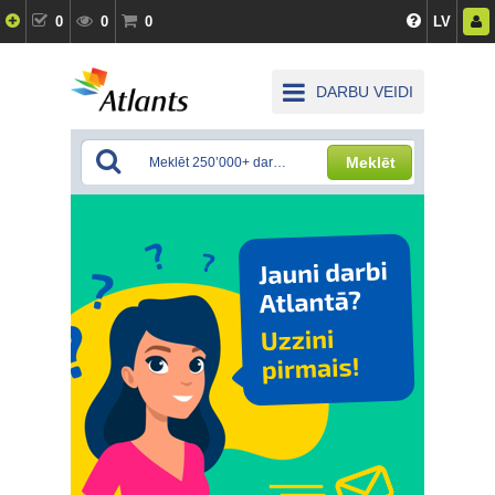
0
0
0
LV
DARBU VEIDI
Meklēt