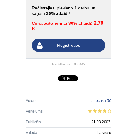
Reģistrējies
, pievieno 1 darbu un
saņem
30% atlaidi
!
2,79
Cena autoriem ar 30% atlaidi:
€
Reģistrēties
Identifikators:
800445
Autors:
anjechka
(5)
Vērtējums:
Publicēts:
21.03.2007.
Valoda:
Latviešu