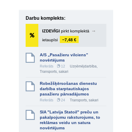
Darbu komplekts:
IZDEVĪGI
pirkt komplektā
➞
ietaupīsi
−7,48 €
A/S „Pasažieru vilciens”
novērtējums
Referāts
12
Uzņēmējdarbība
,
Transports, sakari
Robežšķērsošanas dienestu
darbība starptautiskajos
pasažieru pārvadājumos
Referāts
24
Transports, sakari
SIA "Latvija Statoil" preču un
pakalpojumu raksturojums, to
reklāmas veidu un satura
novērtējums