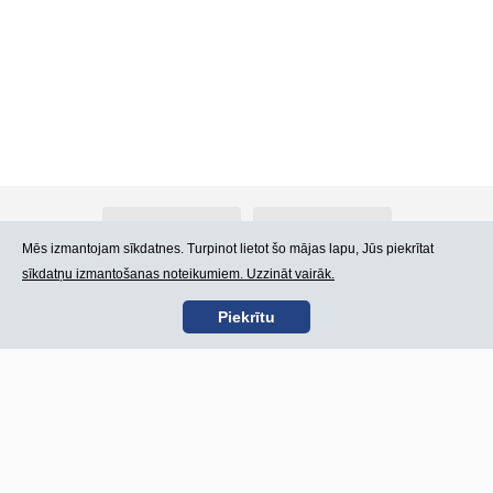
Par Atlants.lv
Reklāma
Mēs izmantojam sīkdatnes. Turpinot lietot šo mājas lapu, Jūs piekrītat
sīkdatņu izmantošanas noteikumiem. Uzzināt vairāk.
Kontakti
Lietošanas noteikumi
Piekrītu
SIA „CDI” © 2002 -
Lapas karte
2026