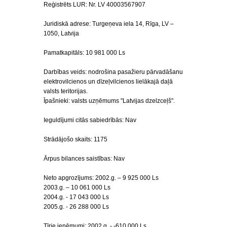
Reģistrēts LUR: Nr. LV 40003567907
Juridiskā adrese: Turgeņeva iela 14, Rīga, LV –
1050, Latvija
Pamatkapitāls: 10 981 000 Ls
Darbības veids: nodrošina pasažieru pārvadāšanu
elektrovilcienos un dīzeļvilcienos lielākajā daļā
valsts teritorijas.
Īpašnieki: valsts uzņēmums "Latvijas dzelzceļš".
Ieguldījumi citās sabiedrībās: Nav
Strādājošo skaits: 1175
Ārpus bilances saistības: Nav
Neto apgrozījums: 2002.g. – 9 925 000 Ls
2003.g. – 10 061 000 Ls
2004.g. - 17 043 000 Ls
2005.g. - 26 288 000 Ls
Tīrie ieņēmumi: 2002.g. - -610 000 Ls