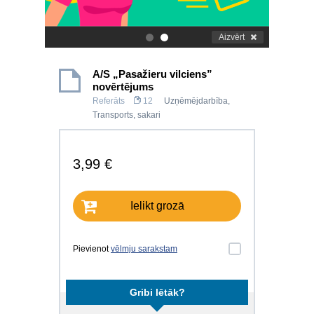
Aizvērt
.
.
A/S „Pasažieru vilciens”
novērtējums
Referāts
12
Uzņēmējdarbība
,
Transports, sakari
3,99 €
Ielikt grozā
Pievienot
vēlmju sarakstam
Gribi lētāk?