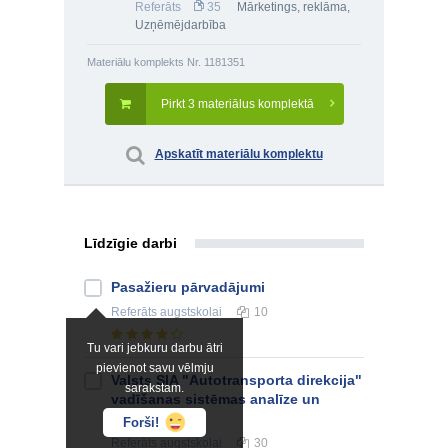
Referāts
35
Mārketings, reklāma
,
Uzņēmējdarbība
Materiālu komplekts Nr. 1181351
Pirkt 3 materiālus komplektā
Apskatīt materiālu komplektu
Līdzīgie darbi
Pasažieru pārvadājumi
Referāts
augstskolai
10
Tu vari jebkuru darbu ātri
pievienot savu vēlmju
Valsts SIA "Autotransporta direkcija"
sarakstam.
vadīšanas sistēmas analīze un
novērtējums
Forši!
Referāts
augstskolai
30